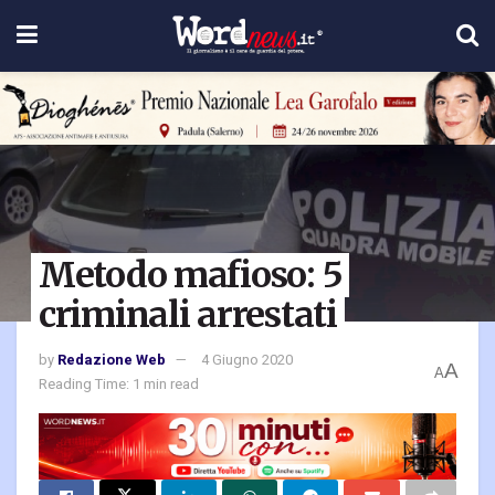
Metodo mafioso: 5
criminali arrestati
by
Redazione Web
4 Giugno 2020
A
A
Reading Time: 1 min read