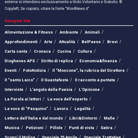
esterne si intendono esclusivamente a titolo Volontario e Gratuito. ©
Copyleft, Se copiato, citare la fonte "WordNews.it"
Navigate Site
Alimentazione & Fitness
Ambiente
Animali
Approfondimenti
Arte
Attualità
BelPaese
Brevi
Carta canta
Cronaca
Cucina
Cultura
Dioghenes APS
Diritto di replica
Economia&finanza
Eventi
FotoNotizia
Il “Moscone”, la rubrica del Direttore
Il “santo Laico”
Il Guastafeste
Il racconto a puntate
Interviste
L’angolo della Poesia
L’Opinione
La Parola ai lettori
La voce dell’esperto
La voce di “Pasquino”
Lavoro
Legalità
Lettere dall’Italia e dal mondo
Libri&Dintorni
Mafie
Musica
Petizioni
Pillole
Punti di vista
Satira
Scopri il Molise
Speciale 25 Aprile
Speciale Trattative