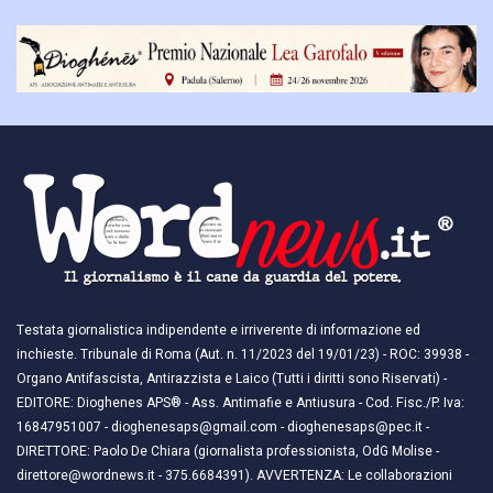
Testata giornalistica indipendente e irriverente di informazione ed
inchieste. Tribunale di Roma (Aut. n. 11/2023 del 19/01/23) - ROC: 39938 -
Organo Antifascista, Antirazzista e Laico (Tutti i diritti sono Riservati) -
EDITORE: Dioghenes APS® - Ass. Antimafie e Antiusura - Cod. Fisc./P. Iva:
16847951007 - dioghenesaps@gmail.com - dioghenesaps@pec.it - ​​
DIRETTORE: Paolo De Chiara (giornalista professionista, OdG Molise -
direttore@wordnews.it - ​​375.6684391). AVVERTENZA: Le collaborazioni