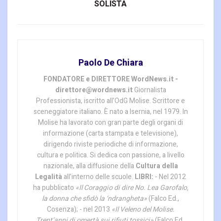
SOLISTA
Paolo De Chiara
FONDATORE e DIRETTORE WordNews.it -
direttore@wordnews.it
Giornalista
Professionista, iscritto all’OdG Molise. Scrittore e
sceneggiatore italiano. È nato a Isernia, nel 1979. In
Molise ha lavorato con gran parte degli organi di
informazione (carta stampata e televisione),
dirigendo riviste periodiche di informazione,
cultura e politica. Si dedica con passione, a livello
nazionale, alla diffusione della
Cultura della
Legalità
all’interno delle scuole.
LIBRI:
- Nel 2012
ha pubblicato
«Il Coraggio di dire No. Lea Garofalo,
la donna che sfidò la ‘ndrangheta»
(Falco Ed.,
Cosenza); - nel 2013
«Il Veleno del Molise.
Trent’anni di omertà sui rifiuti tossici»
(Falco Ed.,