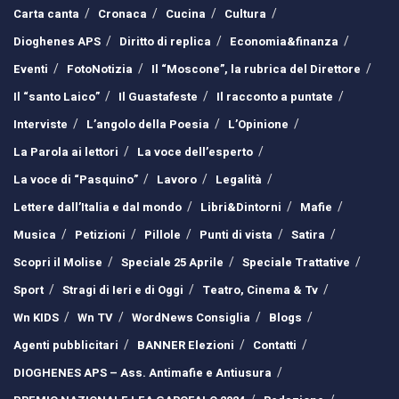
Carta canta
Cronaca
Cucina
Cultura
Dioghenes APS
Diritto di replica
Economia&finanza
Eventi
FotoNotizia
Il “Moscone”, la rubrica del Direttore
Il “santo Laico”
Il Guastafeste
Il racconto a puntate
Interviste
L’angolo della Poesia
L’Opinione
La Parola ai lettori
La voce dell’esperto
La voce di “Pasquino”
Lavoro
Legalità
Lettere dall’Italia e dal mondo
Libri&Dintorni
Mafie
Musica
Petizioni
Pillole
Punti di vista
Satira
Scopri il Molise
Speciale 25 Aprile
Speciale Trattative
Sport
Stragi di Ieri e di Oggi
Teatro, Cinema & Tv
Wn KIDS
Wn TV
WordNews Consiglia
Blogs
Agenti pubblicitari
BANNER Elezioni
Contatti
DIOGHENES APS – Ass. Antimafie e Antiusura