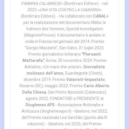
FIMMINA CALABRESE»
(Bonfirraro Editore). - nel
2023
«UNA VITA CONTRO LA CAMORRA»
(Bonfirraro Editore). - Ha collaborato con
CANAL+
per la realizzazione del documentario Mafia: la
trahison des femmes, Speciàl Investigation
(MagnetoPresse). Il documentario è andato in
onda in Francia nel gennaio del 2014. Premio
"Giorgio Mazzanti", San Salvo, 31 luglio 2025.
Premio giornalistico letterario
"Piersanti
Mattarella"
, Roma, 30 novembre 2024. Premio
Adriatico, «Un mare che unisce»,
Giornalista
molisano dell’anno
, Guardiagrele (Chieti),
dicembre 2019. Premio
Valarioti-Impastato
,
Rosarno (RC), maggio 2022. Premio
Carlo Alberto
Dalla Chiesa
, San Pietro Apostolo (Catanzaro),
agosto 2022. FONDATORE e PRESIDENTE di
Dioghenes APS
- Associazione Antimafie e
Antiusura (dioghenesaps.it) - Ideatore, nel 2022,
del Premio nazionale Lea Garofalo (giunto alla IV
edizione). - Ideatore, nel 2025, del Premio