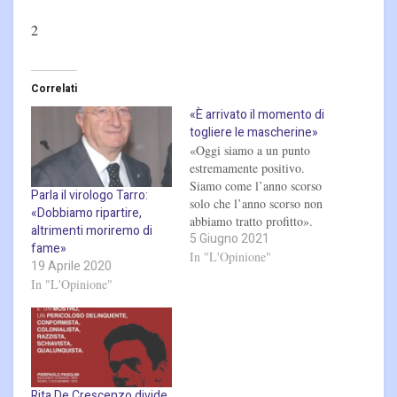
2
Correlati
«È arrivato il momento di
togliere le mascherine»
«Oggi siamo a un punto
estremamente positivo.
Siamo come l’anno scorso
Parla il virologo Tarro:
solo che l’anno scorso non
«Dobbiamo ripartire,
abbiamo tratto profitto».
altrimenti moriremo di
5 Giugno 2021
Comincia così la nostra
fame»
conversazione con il
In "L'Opinione"
19 Aprile 2020
virgolo Giulio Tarro, già
In "L'Opinione"
primario dell’Ospedale
Cotugno di Napoli. “Figlio
scientifico” del
professore Albert Sabin, lo
scienziato polacco che
riuscì a sconfiggere
Rita De Crescenzo divide