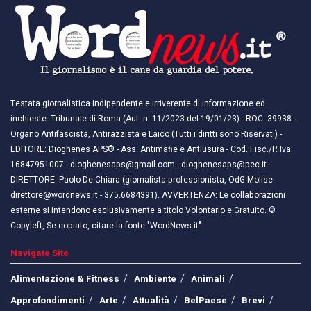
Testata giornalistica indipendente e irriverente di informazione ed
inchieste. Tribunale di Roma (Aut. n. 11/2023 del 19/01/23) - ROC: 39938 -
Organo Antifascista, Antirazzista e Laico (Tutti i diritti sono Riservati) -
EDITORE: Dioghenes APS® - Ass. Antimafie e Antiusura - Cod. Fisc./P. Iva:
16847951007 - dioghenesaps@gmail.com - dioghenesaps@pec.it - ​​
DIRETTORE: Paolo De Chiara (giornalista professionista, OdG Molise -
direttore@wordnews.it - ​​375.6684391). AVVERTENZA: Le collaborazioni
esterne si intendono esclusivamente a titolo Volontario e Gratuito. ©
Copyleft, Se copiato, citare la fonte "WordNews.it"
Navigate Site
Alimentazione & Fitness
Ambiente
Animali
Approfondimenti
Arte
Attualità
BelPaese
Brevi