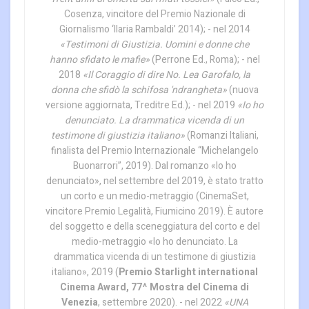
Cosenza, vincitore del Premio Nazionale di
Giornalismo ‘Ilaria Rambaldi’ 2014); - nel 2014
«Testimoni di Giustizia. Uomini e donne che
hanno sfidato le mafie»
(Perrone Ed., Roma); - nel
2018
«Il Coraggio di dire No. Lea Garofalo, la
donna che sfidò la schifosa 'ndrangheta»
(nuova
versione aggiornata, Treditre Ed.); - nel 2019
«Io ho
denunciato. La drammatica vicenda di un
testimone di giustizia italiano»
(Romanzi Italiani,
finalista del Premio Internazionale “Michelangelo
Buonarrori”, 2019). Dal romanzo «Io ho
denunciato», nel settembre del 2019, è stato tratto
un corto e un medio-metraggio (CinemaSet,
vincitore Premio Legalità, Fiumicino 2019). È autore
del soggetto e della sceneggiatura del corto e del
medio-metraggio «Io ho denunciato. La
drammatica vicenda di un testimone di giustizia
italiano», 2019 (
Premio Starlight international
Cinema Award, 77^ Mostra del Cinema di
Venezia
, settembre 2020). - nel 2022
«UNA