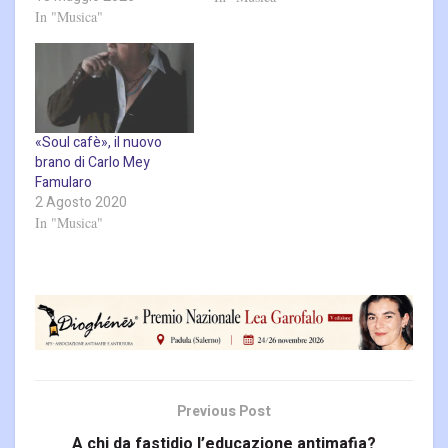
In "Musica"
«Soul cafè», il nuovo
brano di Carlo Mey
Famularo
2 Agosto 2020
In "Musica"
Previous Post
A chi da fastidio l’educazione antimafia?