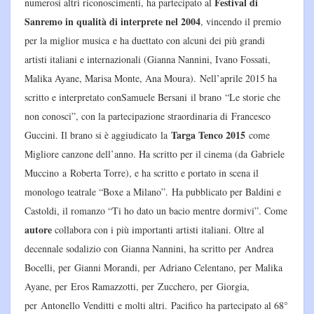
Festival di
numerosi altri riconoscimenti, ha partecipato al
Sanremo in qualità di interprete nel 2004
, vincendo il premio
per la miglior musica e ha duettato con alcuni dei più grandi
artisti italiani e internazionali (Gianna Nannini, Ivano Fossati,
Malika Ayane, Marisa Monte, Ana Moura). Nell’aprile 2015 ha
scritto e interpretato conSamuele Bersani il brano “Le storie che
non conosci”, con la partecipazione straordinaria di Francesco
Targa Tenco 2015
Guccini. Il brano si è aggiudicato la
come
Migliore canzone dell’anno. Ha scritto per il cinema (da Gabriele
Muccino a Roberta Torre), e ha scritto e portato in scena il
monologo teatrale “Boxe a Milano”. Ha pubblicato per Baldini e
Castoldi, il romanzo “Ti ho dato un bacio mentre dormivi”. Come
autore
collabora con i più importanti artisti italiani. Oltre al
decennale sodalizio con Gianna Nannini, ha scritto per Andrea
Bocelli, per Gianni Morandi, per Adriano Celentano, per Malika
Ayane, per Eros Ramazzotti, per Zucchero, per Giorgia,
per Antonello Venditti e molti altri. Pacifico ha partecipato al 68°