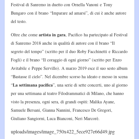
Festival di Sanremo in duetto con Ornella Vanoni e Tony
Bungaro con il brano “Imparare ad amarsi”, di cui è anche autore
del testo.
artista in gara
Oltre che come
, Pacifico ha partecipato al Festival
di Sanremo 2018 anche in qualità di autore con il brano “Il
segreto del tempo” (scritto per il duo Roby Facchinetti e Riccardo
Fogli) e il brano “Il coraggio di ogni giorno” (scritto per Enzo
Avitabile e Peppe Servillo). A marzo 2019 esce il suo sesto album
“Bastasse il cielo”. Nel dicembre scorso ha ideato e messo in scena
La settimana pacifica
“
”, una serie di sette concerti, uno al giorno
per una settimana al teatro Filodrammatici di Milano, che hanno
visto la presenza, ogni sera, di grandi ospiti: Malika Ayane,
Samuele Bersani, Gianna Nannini, Francesco De Gregori,
Giuliano Sangiorni, Luca Bianconi, Neri Marcorè.
uploads/images/image_750x422_5ece927e66d49.jpg