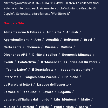
direttore@wordnews.it - ​​375.6684391). AVVERTENZA: Le collaborazioni
esterne si intendono esclusivamente a titolo Volontario e Gratuito. ©
Copyleft, Se copiato, citare la fonte "WordNews.it"
Navigate Site
Alimentazione & Fitness
Ambiente
Animali
Approfondimenti
Arte
Attualità
BelPaese
Brevi
Carta canta
Cronaca
Cucina
Cultura
Dioghenes APS
Diritto di replica
Economia&finanza
Eventi
FotoNotizia
Il “Moscone”, la rubrica del Direttore
Il “santo Laico”
Il Guastafeste
Il racconto a puntate
Interviste
L’angolo della Poesia
L’Opinione
La Parola ai lettori
La voce dell’esperto
La voce di “Pasquino”
Lavoro
Legalità
Lettere dall’Italia e dal mondo
Libri&Dintorni
Mafie
Musica
Petizioni
Pillole
Punti di vista
Satira