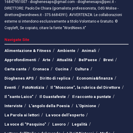
16847951007 - dioghenesaps@gmail.com - dioghenesaps@pec.it - ​​
DIRETTORE: Paolo De Chiara (giornalista professionista, OdG Molise -
direttore@wordnews.it - ​​375.6684391). AVVERTENZA: Le collaborazioni
esterne si intendono esclusivamente a titolo Volontario e Gratuito. ©
Copyleft, Se copiato, citare la fonte "WordNews.it"
Navigate Site
Alimentazione & Fitness
Ambiente
Animali
Approfondimenti
Arte
Attualità
BelPaese
Brevi
Carta canta
Cronaca
Cucina
Cultura
Dioghenes APS
Diritto di replica
Economia&finanza
Eventi
FotoNotizia
Il “Moscone”, la rubrica del Direttore
Il “santo Laico”
Il Guastafeste
Il racconto a puntate
Interviste
L’angolo della Poesia
L’Opinione
La Parola ai lettori
La voce dell’esperto
La voce di “Pasquino”
Lavoro
Legalità