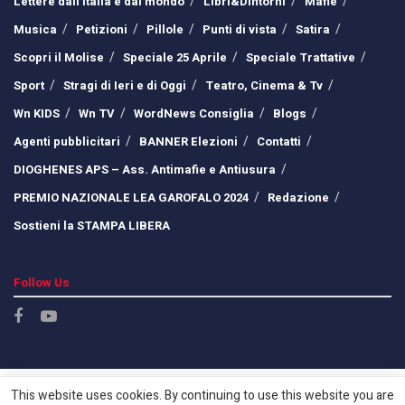
Lettere dall’Italia e dal mondo
Libri&Dintorni
Mafie
Musica
Petizioni
Pillole
Punti di vista
Satira
Scopri il Molise
Speciale 25 Aprile
Speciale Trattative
Sport
Stragi di Ieri e di Oggi
Teatro, Cinema & Tv
Wn KIDS
Wn TV
WordNews Consiglia
Blogs
Agenti pubblicitari
BANNER Elezioni
Contatti
DIOGHENES APS – Ass. Antimafie e Antiusura
PREMIO NAZIONALE LEA GAROFALO 2024
Redazione
Sostieni la STAMPA LIBERA
Follow Us
This website uses cookies. By continuing to use this website you are