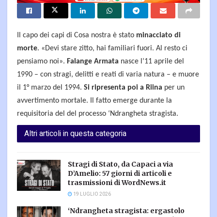
Il capo dei capi di Cosa nostra è stato
minacciato di
morte
. «Devi stare zitto, hai familiari fuori. Al resto ci
pensiamo noi».
Falange Armata
nasce l’11 aprile del
1990 – con stragi, delitti e reati di varia natura – e muore
il 1° marzo del 1994.
Si ripresenta poi a Riina
per un
avvertimento mortale. Il fatto emerge durante la
requisitoria del del processo ‘Ndrangheta stragista.
Altri articoli in questa categoria
Stragi di Stato, da Capaci a via
D’Amelio: 57 giorni di articoli e
trasmissioni di WordNews.it
19 LUGLIO 2026
‘Ndrangheta stragista: ergastolo