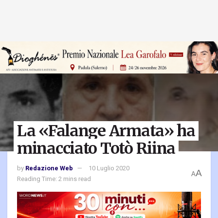
La «Falange Armata» ha
minacciato Totò Riina
by
Redazione Web
10 Luglio 2020
A
A
Reading Time: 2 mins read