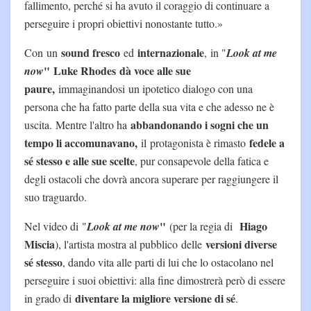
fallimento, perché si ha avuto il coraggio di continuare a
perseguire i propri obiettivi nonostante tutto.»
sound fresco
internazionale
Con un
ed
, in "
Look at me
"
Luke Rhodes
dà voce alle sue
now
paure,
immaginandosi un ipotetico dialogo con una
persona che ha fatto parte della sua vita e che adesso ne è
abbandonando i sogni che un
uscita.
Mentre l'altro ha
tempo li accomunavano,
fedele a
il protagonista è rimasto
sé stesso e alle sue scelte
, pur consapevole della fatica e
degli ostacoli che dovrà ancora superare per raggiungere il
suo traguardo.
"
Hiago
Nel video di "
Look at me now
(per la regia di
Miscia
versioni diverse
), l'artista mostra al pubblico
delle
sé stesso
, dando vita alle parti di lui che lo ostacolano nel
perseguire i suoi obiettivi: alla fine dimostrerà però di essere
diventare la migliore versione di sé
in grado di
.