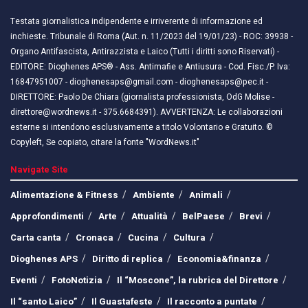
Testata giornalistica indipendente e irriverente di informazione ed
inchieste. Tribunale di Roma (Aut. n. 11/2023 del 19/01/23) - ROC: 39938 -
Organo Antifascista, Antirazzista e Laico (Tutti i diritti sono Riservati) -
EDITORE: Dioghenes APS® - Ass. Antimafie e Antiusura - Cod. Fisc./P. Iva:
16847951007 - dioghenesaps@gmail.com - dioghenesaps@pec.it - ​​
DIRETTORE: Paolo De Chiara (giornalista professionista, OdG Molise -
direttore@wordnews.it - ​​375.6684391). AVVERTENZA: Le collaborazioni
esterne si intendono esclusivamente a titolo Volontario e Gratuito. ©
Copyleft, Se copiato, citare la fonte "WordNews.it"
Navigate Site
Alimentazione & Fitness
Ambiente
Animali
Approfondimenti
Arte
Attualità
BelPaese
Brevi
Carta canta
Cronaca
Cucina
Cultura
Dioghenes APS
Diritto di replica
Economia&finanza
Eventi
FotoNotizia
Il “Moscone”, la rubrica del Direttore
Il “santo Laico”
Il Guastafeste
Il racconto a puntate