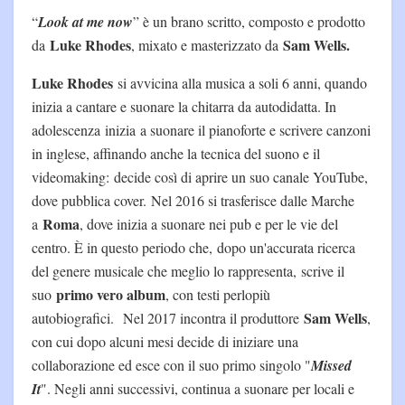
“
Look at me now
” è un brano scritto, composto e prodotto
Luke Rhodes
Sam Wells.
da
, mixato e masterizzato da
Luke Rhodes
si avvicina alla musica a soli 6 anni, quando
inizia a cantare e suonare la chitarra da autodidatta. In
adolescenza inizia a suonare il pianoforte e scrivere canzoni
in inglese, affinando anche la tecnica del suono e il
videomaking: decide così di aprire un suo canale YouTube,
dove pubblica cover. Nel 2016 si trasferisce dalle Marche
Roma
a
, dove inizia a suonare nei pub e per le vie del
centro. È in questo periodo che, dopo un'accurata ricerca
del genere musicale che meglio lo rappresenta, scrive il
primo vero album
suo
, con testi perlopiù
Sam Wells
autobiografici. Nel 2017 incontra il produttore
,
con cui dopo alcuni mesi decide di iniziare una
collaborazione ed esce con il suo primo singolo "
Missed
It
". Negli anni successivi, continua a suonare per locali e