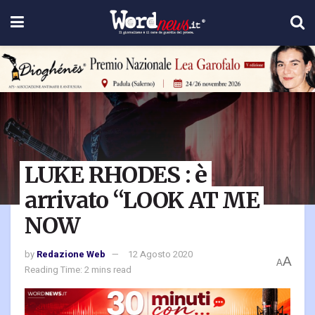
LUKE RHODES : è
arrivato “LOOK AT ME
NOW
by
Redazione Web
12 Agosto 2020
A
A
Reading Time: 2 mins read