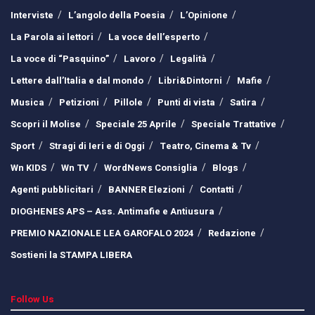
Interviste
L’angolo della Poesia
L’Opinione
La Parola ai lettori
La voce dell’esperto
La voce di “Pasquino”
Lavoro
Legalità
Lettere dall’Italia e dal mondo
Libri&Dintorni
Mafie
Musica
Petizioni
Pillole
Punti di vista
Satira
Scopri il Molise
Speciale 25 Aprile
Speciale Trattative
Sport
Stragi di Ieri e di Oggi
Teatro, Cinema & Tv
Wn KIDS
Wn TV
WordNews Consiglia
Blogs
Agenti pubblicitari
BANNER Elezioni
Contatti
DIOGHENES APS – Ass. Antimafie e Antiusura
PREMIO NAZIONALE LEA GAROFALO 2024
Redazione
Sostieni la STAMPA LIBERA
Follow Us