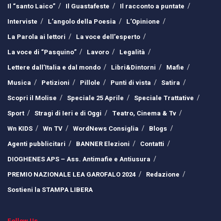
Il “santo Laico”
Il Guastafeste
Il racconto a puntate
Interviste
L’angolo della Poesia
L’Opinione
La Parola ai lettori
La voce dell’esperto
La voce di “Pasquino”
Lavoro
Legalità
Lettere dall’Italia e dal mondo
Libri&Dintorni
Mafie
Musica
Petizioni
Pillole
Punti di vista
Satira
Scopri il Molise
Speciale 25 Aprile
Speciale Trattative
Sport
Stragi di Ieri e di Oggi
Teatro, Cinema & Tv
Wn KIDS
Wn TV
WordNews Consiglia
Blogs
Agenti pubblicitari
BANNER Elezioni
Contatti
DIOGHENES APS – Ass. Antimafie e Antiusura
PREMIO NAZIONALE LEA GAROFALO 2024
Redazione
Sostieni la STAMPA LIBERA
Follow Us