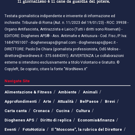
Testata giornalistica indipendente e irriverente di informazione ed
inchieste. Tribunale di Roma (Aut. n. 11/2023 del 19/01/23) - ROC: 39938 -
Organo Antifascista, Antirazzista e Laico (Tutti i diritti sono Riservati) -
EDITORE: Dioghenes APS® - Ass. Antimafie e Antiusura - Cod. Fisc./P. Iva:
16847951007 - dioghenesaps@gmail.com - dioghenesaps@pec.it - ​​
DIRETTORE: Paolo De Chiara (giornalista professionista, OdG Molise -
direttore@wordnews.it - ​​375.6684391). AVVERTENZA: Le collaborazioni
esterne si intendono esclusivamente a titolo Volontario e Gratuito. ©
Copyleft, Se copiato, citare la fonte "WordNews.it"
Navigate Site
Alimentazione & Fitness
Ambiente
Animali
Approfondimenti
Arte
Attualità
BelPaese
Brevi
Carta canta
Cronaca
Cucina
Cultura
Dioghenes APS
Diritto di replica
Economia&finanza
Eventi
FotoNotizia
Il “Moscone”, la rubrica del Direttore