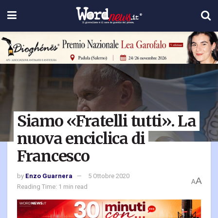
Siamo «Fratelli tutti». La
nuova enciclica di
Francesco
by
Enzo Guarnera
5 Ottobre 2020
A
A
Reading Time: 1 min read