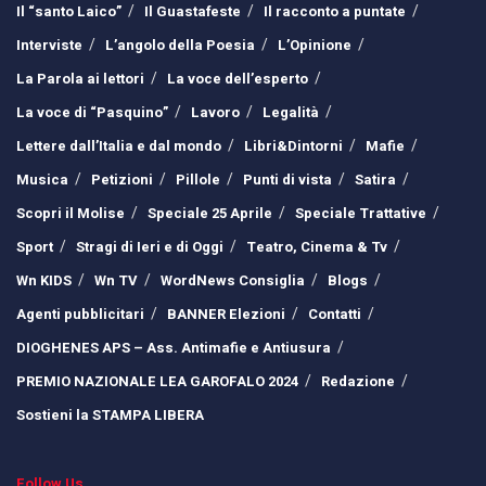
Il “santo Laico”
Il Guastafeste
Il racconto a puntate
Interviste
L’angolo della Poesia
L’Opinione
La Parola ai lettori
La voce dell’esperto
La voce di “Pasquino”
Lavoro
Legalità
Lettere dall’Italia e dal mondo
Libri&Dintorni
Mafie
Musica
Petizioni
Pillole
Punti di vista
Satira
Scopri il Molise
Speciale 25 Aprile
Speciale Trattative
Sport
Stragi di Ieri e di Oggi
Teatro, Cinema & Tv
Wn KIDS
Wn TV
WordNews Consiglia
Blogs
Agenti pubblicitari
BANNER Elezioni
Contatti
DIOGHENES APS – Ass. Antimafie e Antiusura
PREMIO NAZIONALE LEA GAROFALO 2024
Redazione
Sostieni la STAMPA LIBERA
Follow Us