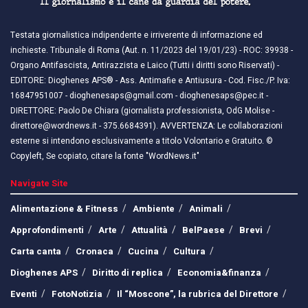
Testata giornalistica indipendente e irriverente di informazione ed
inchieste. Tribunale di Roma (Aut. n. 11/2023 del 19/01/23) - ROC: 39938 -
Organo Antifascista, Antirazzista e Laico (Tutti i diritti sono Riservati) -
EDITORE: Dioghenes APS® - Ass. Antimafie e Antiusura - Cod. Fisc./P. Iva:
16847951007 - dioghenesaps@gmail.com - dioghenesaps@pec.it - ​​
DIRETTORE: Paolo De Chiara (giornalista professionista, OdG Molise -
direttore@wordnews.it - ​​375.6684391). AVVERTENZA: Le collaborazioni
esterne si intendono esclusivamente a titolo Volontario e Gratuito. ©
Copyleft, Se copiato, citare la fonte "WordNews.it"
Navigate Site
Alimentazione & Fitness
Ambiente
Animali
Approfondimenti
Arte
Attualità
BelPaese
Brevi
Carta canta
Cronaca
Cucina
Cultura
Dioghenes APS
Diritto di replica
Economia&finanza
Eventi
FotoNotizia
Il “Moscone”, la rubrica del Direttore