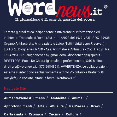
Testata giornalistica indipendente e irriverente di informazione ed
inchieste. Tribunale di Roma (Aut. n. 11/2023 del 19/01/23) - ROC: 39938 -
Organo Antifascista, Antirazzista e Laico (Tutti i diritti sono Riservati) -
EDITORE: Dioghenes APS® - Ass. Antimafie e Antiusura - Cod. Fisc./P. Iva:
16847951007 - dioghenesaps@gmail.com - dioghenesaps@pec.it - ​​
DIRETTORE: Paolo De Chiara (giornalista professionista, OdG Molise -
direttore@wordnews.it - ​​375.6684391). AVVERTENZA: Le collaborazioni
esterne si intendono esclusivamente a titolo Volontario e Gratuito. ©
Copyleft, Se copiato, citare la fonte "WordNews.it"
Navigate Site
Alimentazione & Fitness
Ambiente
Animali
Approfondimenti
Arte
Attualità
BelPaese
Brevi
Carta canta
Cronaca
Cucina
Cultura