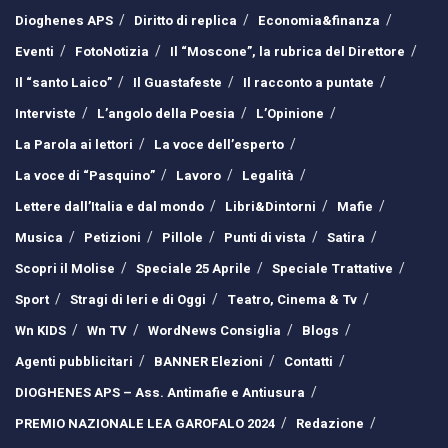
Dioghenes APS
Diritto di replica
Economia&finanza
Eventi
FotoNotizia
Il “Moscone”, la rubrica del Direttore
Il “santo Laico”
Il Guastafeste
Il racconto a puntate
Interviste
L’angolo della Poesia
L’Opinione
La Parola ai lettori
La voce dell’esperto
La voce di “Pasquino”
Lavoro
Legalità
Lettere dall’Italia e dal mondo
Libri&Dintorni
Mafie
Musica
Petizioni
Pillole
Punti di vista
Satira
Scopri il Molise
Speciale 25 Aprile
Speciale Trattative
Sport
Stragi di Ieri e di Oggi
Teatro, Cinema & Tv
Wn KIDS
Wn TV
WordNews Consiglia
Blogs
Agenti pubblicitari
BANNER Elezioni
Contatti
DIOGHENES APS – Ass. Antimafie e Antiusura
PREMIO NAZIONALE LEA GAROFALO 2024
Redazione