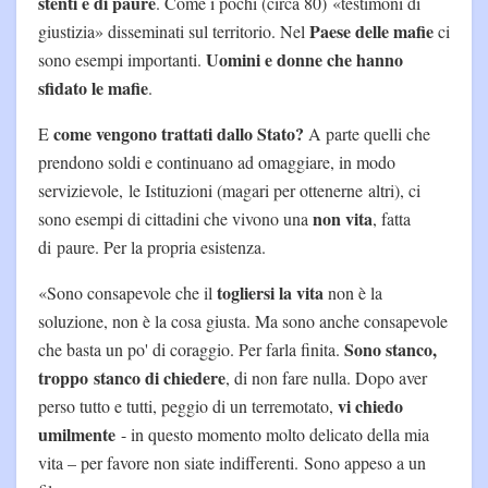
stenti e di paure
. Come i pochi (circa 80) «testimoni di
Paese delle mafie
giustizia» disseminati sul territorio. Nel
ci
Uomini e donne che hanno
sono esempi importanti.
sfidato le mafie
.
come vengono trattati dallo Stato?
E
A parte quelli che
prendono soldi e continuano ad omaggiare, in modo
servizievole, le Istituzioni (magari per ottenerne altri), ci
non vita
sono esempi di cittadini che vivono una
, fatta
di paure. Per la propria esistenza.
togliersi la vita
«Sono consapevole che il
non è la
soluzione, non è la cosa giusta. Ma sono anche consapevole
Sono stanco,
che basta un po' di coraggio. Per farla finita.
troppo
stanco di chiedere
, di non fare nulla. Dopo aver
vi chiedo
perso tutto e tutti, peggio di un terremotato,
umilmente
- in questo momento molto delicato della mia
vita – per favore non siate indifferenti. Sono appeso a un