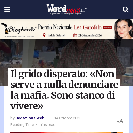
Il grido disperato: «Non
serve a nulla denunciare
la mafia. Sono stanco di
vivere»
by
Redazione Web
14 Ottobre 2020
A
A
Reading Time: 4 mins read