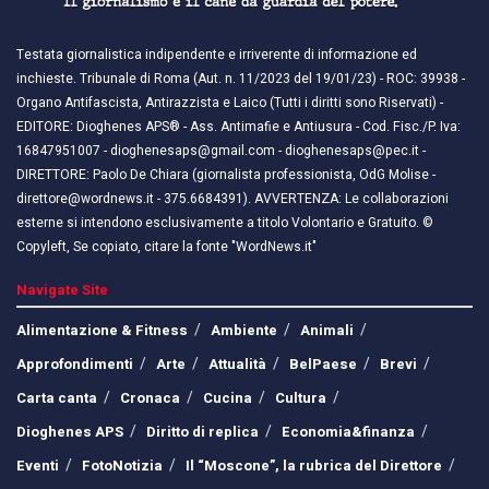
Testata giornalistica indipendente e irriverente di informazione ed
inchieste. Tribunale di Roma (Aut. n. 11/2023 del 19/01/23) - ROC: 39938 -
Organo Antifascista, Antirazzista e Laico (Tutti i diritti sono Riservati) -
EDITORE: Dioghenes APS® - Ass. Antimafie e Antiusura - Cod. Fisc./P. Iva:
16847951007 - dioghenesaps@gmail.com - dioghenesaps@pec.it - ​​
DIRETTORE: Paolo De Chiara (giornalista professionista, OdG Molise -
direttore@wordnews.it - ​​375.6684391). AVVERTENZA: Le collaborazioni
esterne si intendono esclusivamente a titolo Volontario e Gratuito. ©
Copyleft, Se copiato, citare la fonte "WordNews.it"
Navigate Site
Alimentazione & Fitness
Ambiente
Animali
Approfondimenti
Arte
Attualità
BelPaese
Brevi
Carta canta
Cronaca
Cucina
Cultura
Dioghenes APS
Diritto di replica
Economia&finanza
Eventi
FotoNotizia
Il “Moscone”, la rubrica del Direttore