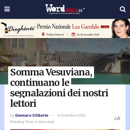
Somma Vesuviana,
continuano le
segnalazioni dei nostri
lettori
by
Gennaro Ciliberto
6 Dicembre 2020
A
A
Reading Time: 2 mins read