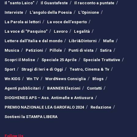
Il “santo Laico”
Il Guastafeste
Il racconto a puntate
Interviste
L’angolo della Poesia
L’Opinione
La Parola ai lettori
La voce dell’esperto
La voce di “Pasquino”
Lavoro
Legalità
Lettere dall’Italia e dal mondo
Libri&Dintorni
Mafie
Musica
Petizioni
Pillole
Punti di vista
Satira
Scopri il Molise
Speciale 25 Aprile
Speciale Trattative
Sport
Stragi di Ieri e di Oggi
Teatro, Cinema & Tv
Wn KIDS
Wn TV
WordNews Consiglia
Blogs
Agenti pubblicitari
BANNER Elezioni
Contatti
DIOGHENES APS – Ass. Antimafie e Antiusura
PREMIO NAZIONALE LEA GAROFALO 2024
Redazione
Sostieni la STAMPA LIBERA
Follow Us