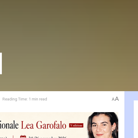
A
Reading Time: 1 min read
A