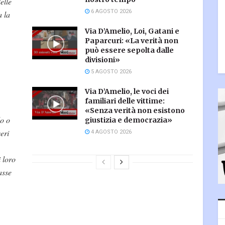
elle
6 AGOSTO 2026
a la
Via D’Amelio, Loi, Gatani e
Paparcuri: «La verità non
può essere sepolta dalle
divisioni»
5 AGOSTO 2026
Via D’Amelio, le voci dei
familiari delle vittime:
«Senza verità non esistono
o o
giustizia e democrazia»
eri
4 AGOSTO 2026
 loro
asse