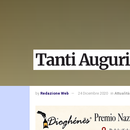
Tanti Auguri
by
Redazione Web
24 Dicembre 2020
in
Attualità