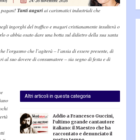
i pagani!
Tanti auguri
ai carismatici industriali che
egli ingorghi del traffico e magari cristianamente insulterà o
rlo o abbia osato dare una botta sul didietro della sua s
anta
he l’orgasmo che l’agiterà – l’ansia di essere presente, di
ri al suo dovere di consumatore – sia segno di festa e di
he
Altri articoli in questa categoria
iano
pochi
ertà
Addio a Francesco Guccini,
l’ultimo grande cantautore
italiano: il Maestro che ha
tti
raccontato e denunciato il
nostro tempo