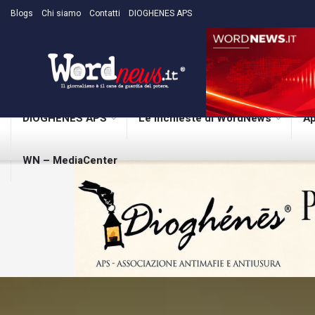
Blogs
Chi siamo
Contatti
DIOGHENES APS
DIOGHENES APS
Le inchieste di WordNews
Ap
WN – MediaCenter