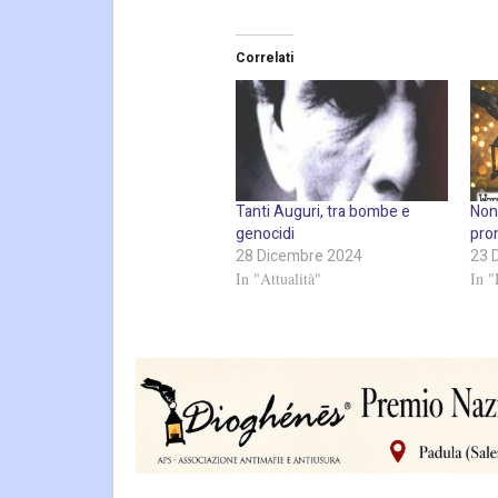
Correlati
Tanti Auguri, tra bombe e
Non
genocidi
pro
28 Dicembre 2024
23 
In "Attualità"
In 