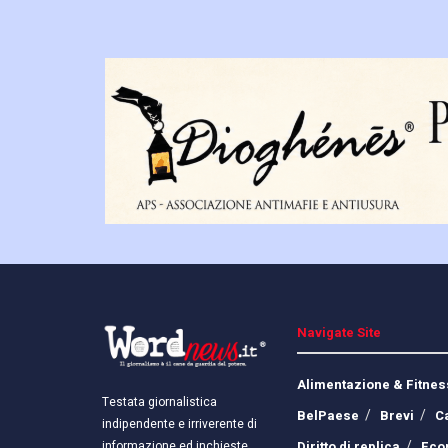
Navigate Site
Alimentazione & Fitnes
Testata giornalistica
BelPaese
Brevi
C
indipendente e irriverente di
Diritto di replica
Eco
informazione ed inchieste.