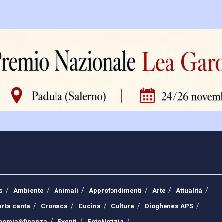
s
Ambiente
Animali
Approfondimenti
Arte
Attualità
arta canta
Cronaca
Cucina
Cultura
Dioghenes APS
nomia&finanza
Eventi
FotoNotizia