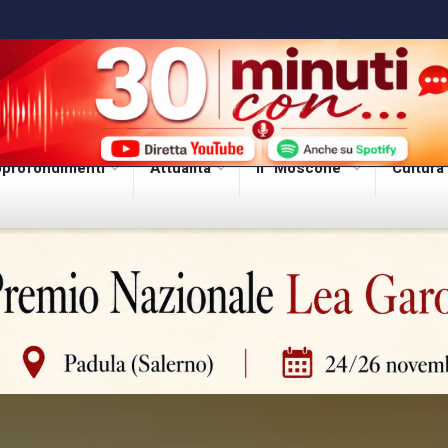
profondimenti
Attualità
Il “Moscone”
Cultura