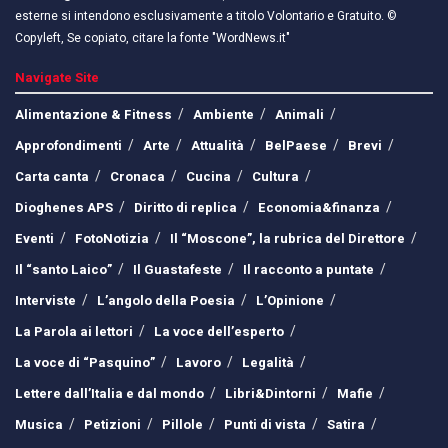
esterne si intendono esclusivamente a titolo Volontario e Gratuito. ©
Copyleft, Se copiato, citare la fonte "WordNews.it"
Navigate Site
Alimentazione & Fitness
Ambiente
Animali
Approfondimenti
Arte
Attualità
BelPaese
Brevi
Carta canta
Cronaca
Cucina
Cultura
Dioghenes APS
Diritto di replica
Economia&finanza
Eventi
FotoNotizia
Il “Moscone”, la rubrica del Direttore
Il “santo Laico”
Il Guastafeste
Il racconto a puntate
Interviste
L’angolo della Poesia
L’Opinione
La Parola ai lettori
La voce dell’esperto
La voce di “Pasquino”
Lavoro
Legalità
Lettere dall’Italia e dal mondo
Libri&Dintorni
Mafie
Musica
Petizioni
Pillole
Punti di vista
Satira