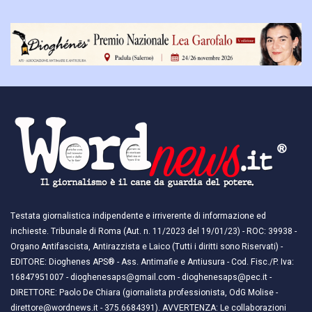
Testata giornalistica indipendente e irriverente di informazione ed
inchieste. Tribunale di Roma (Aut. n. 11/2023 del 19/01/23) - ROC: 39938 -
Organo Antifascista, Antirazzista e Laico (Tutti i diritti sono Riservati) -
EDITORE: Dioghenes APS® - Ass. Antimafie e Antiusura - Cod. Fisc./P. Iva:
16847951007 - dioghenesaps@gmail.com - dioghenesaps@pec.it - ​​
DIRETTORE: Paolo De Chiara (giornalista professionista, OdG Molise -
direttore@wordnews.it - ​​375.6684391). AVVERTENZA: Le collaborazioni