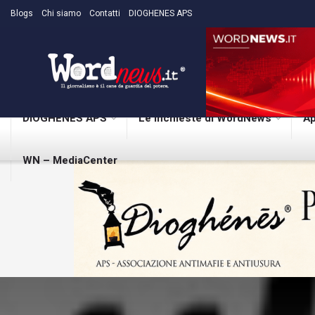
Blogs
Chi siamo
Contatti
DIOGHENES APS
DIOGHENES APS
Le inchieste di WordNews
Ap
WN – MediaCenter