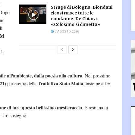
l
Strage di Bologna, Biondani
. Dopo
ricostruisce tutte le
condanne. De Chiara:
ni
«Colosimo si dimetta»
di
3 AGOSTO 2026
 PM
 la
fie all'ambiente, dalla poesia alla cultura
. Nel prossimo
021
Trattativa Stato Mafia
) parleremo della
, insieme all'ex
ne di fare questo bellissimo mestieraccio
. E restiamo a
nostro sostegno.