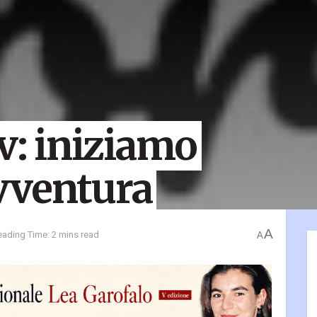
: iniziamo
vventura
A
eading Time: 2 mins read
A