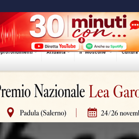
profondimenti
Attualità
Il “Moscone”
Cultura