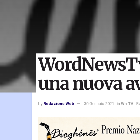
WordNewsTv
una nuova a
by
Redazione Web
30 Gennaio 2021
in
Wn TV
R