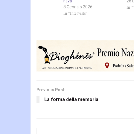
Fava”
26 
8 Gennaio 2026
In 
In "Interviste"
Previous Post
La forma della memoria