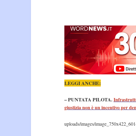
LEGGI ANCHE:
– PUNTATA PILOTA.
Infrastrutt
giustizia non è un incentivo per
uploads/images/image_750x422_601