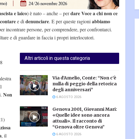
ascista e laico
dare Voce a chi non ce
) è nato – anche – per
contare
denunciare
abbiamo
e di
. E per queste ragioni
per incontrare persone, per comprendere, per confrontarci.
oltare e di guardare in faccia i propri interlocutori.
Altri articoli in questa categoria
 8
lestra
Via d’Amelio, Conte: “Non c’è
nulla di peggio della retorica
l
degli anniversari”
Non
i.
6 AGOSTO 2026
.
Genova 2001, Giovanni Mari:
«Quelle idee sono ancora
21)
attuali». Il racconto di
ziosa
“Genova oltre Genova”
6 AGOSTO 2026
a
, il