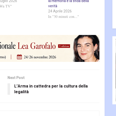
Luglio 2026
la memoria e la sfida della
verità
"Wn TV"
24 Aprile 2026
In "30 minuti con..."
Next Post
L’Arma in cattedra per la cultura della
legalità