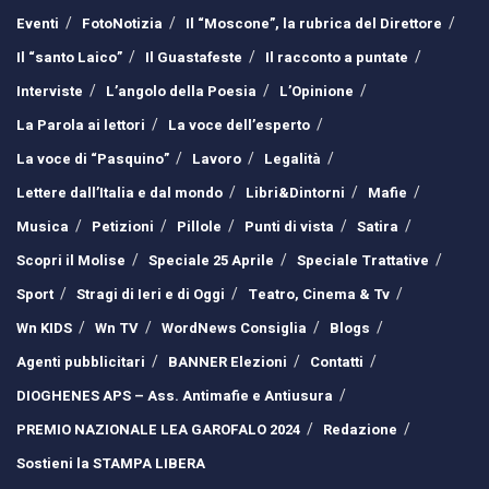
Eventi
FotoNotizia
Il “Moscone”, la rubrica del Direttore
Il “santo Laico”
Il Guastafeste
Il racconto a puntate
Interviste
L’angolo della Poesia
L’Opinione
La Parola ai lettori
La voce dell’esperto
La voce di “Pasquino”
Lavoro
Legalità
Lettere dall’Italia e dal mondo
Libri&Dintorni
Mafie
Musica
Petizioni
Pillole
Punti di vista
Satira
Scopri il Molise
Speciale 25 Aprile
Speciale Trattative
Sport
Stragi di Ieri e di Oggi
Teatro, Cinema & Tv
Wn KIDS
Wn TV
WordNews Consiglia
Blogs
Agenti pubblicitari
BANNER Elezioni
Contatti
DIOGHENES APS – Ass. Antimafie e Antiusura
PREMIO NAZIONALE LEA GAROFALO 2024
Redazione
Sostieni la STAMPA LIBERA