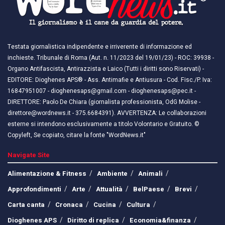
Testata giornalistica indipendente e irriverente di informazione ed
inchieste. Tribunale di Roma (Aut. n. 11/2023 del 19/01/23) - ROC: 39938 -
Organo Antifascista, Antirazzista e Laico (Tutti i diritti sono Riservati) -
EDITORE: Dioghenes APS® - Ass. Antimafie e Antiusura - Cod. Fisc./P. Iva:
16847951007 - dioghenesaps@gmail.com - dioghenesaps@pec.it - ​​
DIRETTORE: Paolo De Chiara (giornalista professionista, OdG Molise -
direttore@wordnews.it - ​​375.6684391). AVVERTENZA: Le collaborazioni
esterne si intendono esclusivamente a titolo Volontario e Gratuito. ©
Copyleft, Se copiato, citare la fonte "WordNews.it"
Navigate Site
Alimentazione & Fitness
Ambiente
Animali
Approfondimenti
Arte
Attualità
BelPaese
Brevi
Carta canta
Cronaca
Cucina
Cultura
Dioghenes APS
Diritto di replica
Economia&finanza