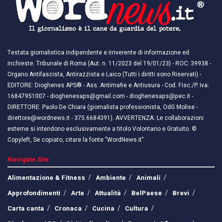
Testata giornalistica indipendente e irriverente di informazione ed
inchieste. Tribunale di Roma (Aut. n. 11/2023 del 19/01/23) - ROC: 39938 -
Organo Antifascista, Antirazzista e Laico (Tutti i diritti sono Riservati) -
EDITORE: Dioghenes APS® - Ass. Antimafie e Antiusura - Cod. Fisc./P. Iva:
16847951007 - dioghenesaps@gmail.com - dioghenesaps@pec.it - ​​
DIRETTORE: Paolo De Chiara (giornalista professionista, OdG Molise -
direttore@wordnews.it - ​​375.6684391). AVVERTENZA: Le collaborazioni
esterne si intendono esclusivamente a titolo Volontario e Gratuito. ©
Copyleft, Se copiato, citare la fonte "WordNews.it"
Navigate Site
Alimentazione & Fitness
Ambiente
Animali
Approfondimenti
Arte
Attualità
BelPaese
Brevi
Carta canta
Cronaca
Cucina
Cultura