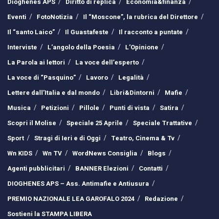
Dioghenes APS
Diritto di replica
Economia&finanza
Eventi
FotoNotizia
Il “Moscone”, la rubrica del Direttore
Il “santo Laico”
Il Guastafeste
Il racconto a puntate
Interviste
L’angolo della Poesia
L’Opinione
La Parola ai lettori
La voce dell’esperto
La voce di “Pasquino”
Lavoro
Legalità
Lettere dall’Italia e dal mondo
Libri&Dintorni
Mafie
Musica
Petizioni
Pillole
Punti di vista
Satira
Scopri il Molise
Speciale 25 Aprile
Speciale Trattative
Sport
Stragi di Ieri e di Oggi
Teatro, Cinema & Tv
Wn KIDS
Wn TV
WordNews Consiglia
Blogs
Agenti pubblicitari
BANNER Elezioni
Contatti
DIOGHENES APS – Ass. Antimafie e Antiusura
PREMIO NAZIONALE LEA GAROFALO 2024
Redazione
Sostieni la STAMPA LIBERA