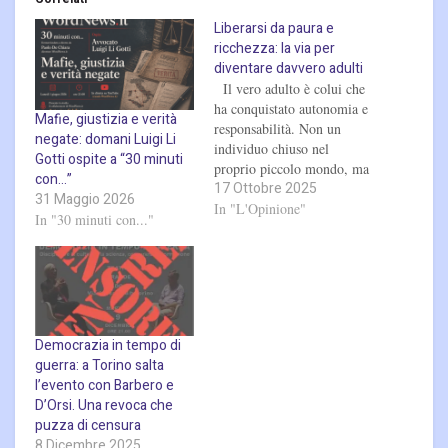
Liberarsi da paura e
ricchezza: la via per
diventare davvero adulti
Il vero adulto è colui che
ha conquistato autonomia e
Mafie, giustizia e verità
responsabilità. Non un
negate: domani Luigi Li
individuo chiuso nel
Gotti ospite a “30 minuti
proprio piccolo mondo, ma
con…”
17 Ottobre 2025
una persona capace di
31 Maggio 2026
guardare oltre sé stessa,
In "L'Opinione"
In "30 minuti con..."
assumendosi il compito di
contribuire al bene comune.
La responsabilità, infatti,
non è una dimensione
verticale fatta di ordini e
obbedienze,…
Democrazia in tempo di
guerra: a Torino salta
l’evento con Barbero e
D’Orsi. Una revoca che
puzza di censura
8 Dicembre 2025