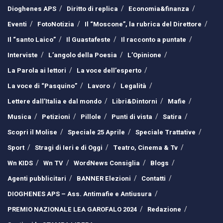
Dioghenes APS
Diritto di replica
Economia&finanza
Eventi
FotoNotizia
Il “Moscone”, la rubrica del Direttore
Il “santo Laico”
Il Guastafeste
Il racconto a puntate
Interviste
L’angolo della Poesia
L’Opinione
La Parola ai lettori
La voce dell’esperto
La voce di “Pasquino”
Lavoro
Legalità
Lettere dall’Italia e dal mondo
Libri&Dintorni
Mafie
Musica
Petizioni
Pillole
Punti di vista
Satira
Scopri il Molise
Speciale 25 Aprile
Speciale Trattative
Sport
Stragi di Ieri e di Oggi
Teatro, Cinema & Tv
Wn KIDS
Wn TV
WordNews Consiglia
Blogs
Agenti pubblicitari
BANNER Elezioni
Contatti
DIOGHENES APS – Ass. Antimafie e Antiusura
PREMIO NAZIONALE LEA GAROFALO 2024
Redazione