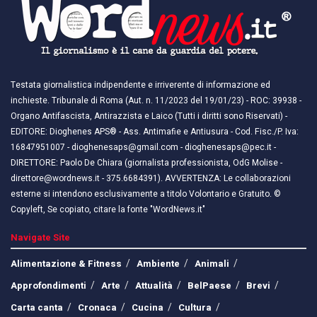
Testata giornalistica indipendente e irriverente di informazione ed
inchieste. Tribunale di Roma (Aut. n. 11/2023 del 19/01/23) - ROC: 39938 -
Organo Antifascista, Antirazzista e Laico (Tutti i diritti sono Riservati) -
EDITORE: Dioghenes APS® - Ass. Antimafie e Antiusura - Cod. Fisc./P. Iva:
16847951007 - dioghenesaps@gmail.com - dioghenesaps@pec.it - ​​
DIRETTORE: Paolo De Chiara (giornalista professionista, OdG Molise -
direttore@wordnews.it - ​​375.6684391). AVVERTENZA: Le collaborazioni
esterne si intendono esclusivamente a titolo Volontario e Gratuito. ©
Copyleft, Se copiato, citare la fonte "WordNews.it"
Navigate Site
Alimentazione & Fitness
Ambiente
Animali
Approfondimenti
Arte
Attualità
BelPaese
Brevi
Carta canta
Cronaca
Cucina
Cultura