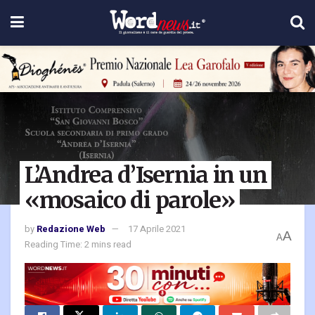
L’Andrea d’Isernia in un
«mosaico di parole»
by
Redazione Web
17 Aprile 2021
A
A
Reading Time: 2 mins read