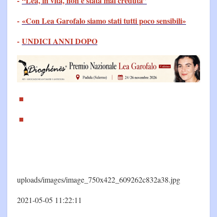
-
“Lea, in vita, non è stata mai creduta”
-
«Con Lea Garofalo siamo stati tutti poco sensibili»
-
UNDICI ANNI DOPO
uploads/images/image_750x422_609262c832a38.jpg
2021-05-05 11:22:11