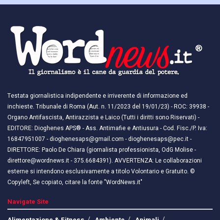
Testata giornalistica indipendente e irriverente di informazione ed
inchieste. Tribunale di Roma (Aut. n. 11/2023 del 19/01/23) - ROC: 39938 -
Organo Antifascista, Antirazzista e Laico (Tutti i diritti sono Riservati) -
EDITORE: Dioghenes APS® - Ass. Antimafie e Antiusura - Cod. Fisc./P. Iva:
16847951007 - dioghenesaps@gmail.com - dioghenesaps@pec.it - ​​
DIRETTORE: Paolo De Chiara (giornalista professionista, OdG Molise -
direttore@wordnews.it - ​​375.6684391). AVVERTENZA: Le collaborazioni
esterne si intendono esclusivamente a titolo Volontario e Gratuito. ©
Copyleft, Se copiato, citare la fonte "WordNews.it"
Navigate Site
Alimentazione & Fitness
Ambiente
Animali