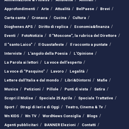
Approfondimenti
Arte
Attualità
BelPaese
Brevi
Carta canta
Cronaca
Cucina
Cultura
Dioghenes APS
Diritto di replica
Economia&finanza
Eventi
FotoNotizia
Il “Moscone”, la rubrica del Direttore
Il “santo Laico”
Il Guastafeste
Il racconto a puntate
Interviste
L’angolo della Poesia
L’Opinione
La Parola ai lettori
La voce dell’esperto
La voce di “Pasquino”
Lavoro
Legalità
Lettere dall’Italia e dal mondo
Libri&Dintorni
Mafie
Musica
Petizioni
Pillole
Punti di vista
Satira
Scopri il Molise
Speciale 25 Aprile
Speciale Trattative
Sport
Stragi di Ieri e di Oggi
Teatro, Cinema & Tv
Wn KIDS
Wn TV
WordNews Consiglia
Blogs
Agenti pubblicitari
BANNER Elezioni
Contatti