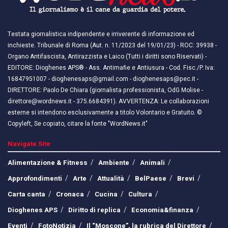
Testata giornalistica indipendente e irriverente di informazione ed
inchieste. Tribunale di Roma (Aut. n. 11/2023 del 19/01/23) - ROC: 39938 -
Organo Antifascista, Antirazzista e Laico (Tutti i diritti sono Riservati) -
EDITORE: Dioghenes APS® - Ass. Antimafie e Antiusura - Cod. Fisc./P. Iva:
16847951007 - dioghenesaps@gmail.com - dioghenesaps@pec.it - ​​
DIRETTORE: Paolo De Chiara (giornalista professionista, OdG Molise -
direttore@wordnews.it - ​​375.6684391). AVVERTENZA: Le collaborazioni
esterne si intendono esclusivamente a titolo Volontario e Gratuito. ©
Copyleft, Se copiato, citare la fonte "WordNews.it"
Navigate Site
Alimentazione & Fitness
Ambiente
Animali
Approfondimenti
Arte
Attualità
BelPaese
Brevi
Carta canta
Cronaca
Cucina
Cultura
Dioghenes APS
Diritto di replica
Economia&finanza
Eventi
FotoNotizia
Il “Moscone”, la rubrica del Direttore