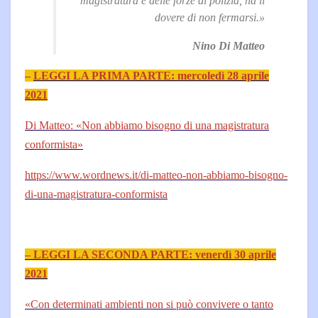
magistratura e delle forze di polizia, ha il
dovere di non fermarsi.»
Nino Di Matteo
–
LEGGI LA PRIMA PARTE: mercoledì 28 aprile
2021
Di Matteo: «Non abbiamo bisogno di una magistratura
conformista»
https://www.wordnews.it/di-matteo-non-abbiamo-bisogno-
di-una-magistratura-conformista
– LEGGI LA SECONDA PARTE: venerdì 30 aprile
2021
«Con determinati ambienti non si può convivere o tanto