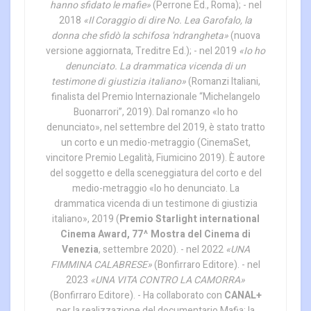
hanno sfidato le mafie»
(Perrone Ed., Roma); - nel
2018
«Il Coraggio di dire No. Lea Garofalo, la
donna che sfidò la schifosa 'ndrangheta»
(nuova
versione aggiornata, Treditre Ed.); - nel 2019
«Io ho
denunciato. La drammatica vicenda di un
testimone di giustizia italiano»
(Romanzi Italiani,
finalista del Premio Internazionale “Michelangelo
Buonarrori”, 2019). Dal romanzo «Io ho
denunciato», nel settembre del 2019, è stato tratto
un corto e un medio-metraggio (CinemaSet,
vincitore Premio Legalità, Fiumicino 2019). È autore
del soggetto e della sceneggiatura del corto e del
medio-metraggio «Io ho denunciato. La
drammatica vicenda di un testimone di giustizia
italiano», 2019 (
Premio Starlight international
Cinema Award, 77^ Mostra del Cinema di
Venezia
, settembre 2020). - nel 2022
«UNA
FIMMINA CALABRESE»
(Bonfirraro Editore). - nel
2023
«UNA VITA CONTRO LA CAMORRA»
(Bonfirraro Editore). - Ha collaborato con
CANAL+
per la realizzazione del documentario Mafia: la