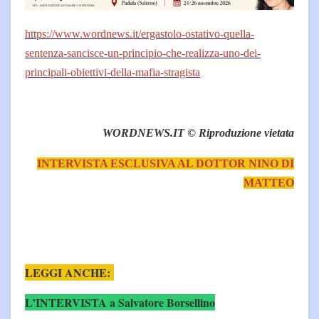
https://www.wordnews.it/ergastolo-ostativo-quella-
sentenza-sancisce-un-principio-che-realizza-uno-dei-
principali-obiettivi-della-mafia-stragista
WORDNEWS.IT © Riproduzione vietata
INTERVISTA ESCLUSIVA AL DOTTOR NINO DI
MATTEO
LEGGI ANCHE:
L’INTERVISTA a Salvatore Borsellino