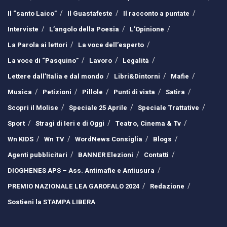
Il “santo Laico”
Il Guastafeste
Il racconto a puntate
Interviste
L’angolo della Poesia
L’Opinione
La Parola ai lettori
La voce dell’esperto
La voce di “Pasquino”
Lavoro
Legalità
Lettere dall’Italia e dal mondo
Libri&Dintorni
Mafie
Musica
Petizioni
Pillole
Punti di vista
Satira
Scopri il Molise
Speciale 25 Aprile
Speciale Trattative
Sport
Stragi di Ieri e di Oggi
Teatro, Cinema & Tv
Wn KIDS
Wn TV
WordNews Consiglia
Blogs
Agenti pubblicitari
BANNER Elezioni
Contatti
DIOGHENES APS – Ass. Antimafie e Antiusura
PREMIO NAZIONALE LEA GAROFALO 2024
Redazione
Sostieni la STAMPA LIBERA