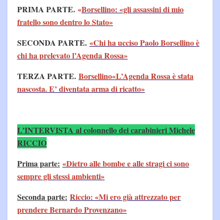
PRIMA PARTE.
«
Borsellino: «gli assassini di mio
fratello sono dentro lo Stato»
SECONDA PARTE.
«Chi ha ucciso Paolo Borsellino è
chi ha prelevato l’Agenda Rossa»
TERZA PARTE.
Borsellino«L’Agenda Rossa è stata
nascosta. E’ diventata arma di ricatto»
L’INTERVISTA al colonnello dei carabinieri Michele
RICCIO
Prima parte:
«Dietro alle bombe e alle stragi ci sono
sempre gli stessi ambienti»
Seconda parte:
Riccio: «Mi ero già attrezzato per
prendere Bernardo Provenzano»