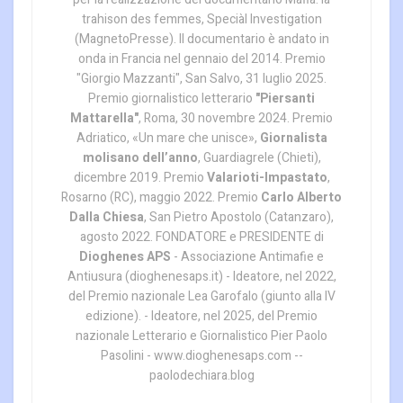
trahison des femmes, Speciàl Investigation
(MagnetoPresse). Il documentario è andato in
onda in Francia nel gennaio del 2014. Premio
"Giorgio Mazzanti", San Salvo, 31 luglio 2025.
Premio giornalistico letterario
"Piersanti
Mattarella"
, Roma, 30 novembre 2024. Premio
Adriatico, «Un mare che unisce»,
Giornalista
molisano dell’anno
, Guardiagrele (Chieti),
dicembre 2019. Premio
Valarioti-Impastato
,
Rosarno (RC), maggio 2022. Premio
Carlo Alberto
Dalla Chiesa
, San Pietro Apostolo (Catanzaro),
agosto 2022. FONDATORE e PRESIDENTE di
Dioghenes APS
- Associazione Antimafie e
Antiusura (dioghenesaps.it) - Ideatore, nel 2022,
del Premio nazionale Lea Garofalo (giunto alla IV
edizione). - Ideatore, nel 2025, del Premio
nazionale Letterario e Giornalistico Pier Paolo
Pasolini - www.dioghenesaps.com --
paolodechiara.blog