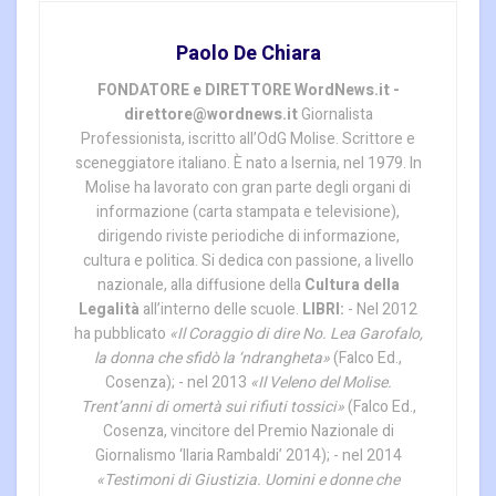
Paolo De Chiara
FONDATORE e DIRETTORE WordNews.it -
direttore@wordnews.it
Giornalista
Professionista, iscritto all’OdG Molise. Scrittore e
sceneggiatore italiano. È nato a Isernia, nel 1979. In
Molise ha lavorato con gran parte degli organi di
informazione (carta stampata e televisione),
dirigendo riviste periodiche di informazione,
cultura e politica. Si dedica con passione, a livello
nazionale, alla diffusione della
Cultura della
Legalità
all’interno delle scuole.
LIBRI:
- Nel 2012
ha pubblicato
«Il Coraggio di dire No. Lea Garofalo,
la donna che sfidò la ‘ndrangheta»
(Falco Ed.,
Cosenza); - nel 2013
«Il Veleno del Molise.
Trent’anni di omertà sui rifiuti tossici»
(Falco Ed.,
Cosenza, vincitore del Premio Nazionale di
Giornalismo ‘Ilaria Rambaldi’ 2014); - nel 2014
«Testimoni di Giustizia. Uomini e donne che