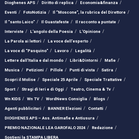
Dioghenes APS
Diritto di replica
Economia&finanza
Eventi
FotoNotizia
Il “Moscone”, la rubrica del Direttore
Il “santo Laico”
Il Guastafeste
Il racconto a puntate
Interviste
L’angolo della Poesia
L’Opinione
La Parola ai lettori
La voce dell’esperto
La voce di “Pasquino”
Lavoro
Legalità
Lettere dall’Italia e dal mondo
Libri&Dintorni
Mafie
Musica
Petizioni
Pillole
Punti di vista
Satira
Scopri il Molise
Speciale 25 Aprile
Speciale Trattative
Sport
Stragi di Ieri e di Oggi
Teatro, Cinema & Tv
Wn KIDS
Wn TV
WordNews Consiglia
Blogs
Agenti pubblicitari
BANNER Elezioni
Contatti
DIOGHENES APS – Ass. Antimafie e Antiusura
PREMIO NAZIONALE LEA GAROFALO 2024
Redazione
Sostieni la STAMPA LIBERA