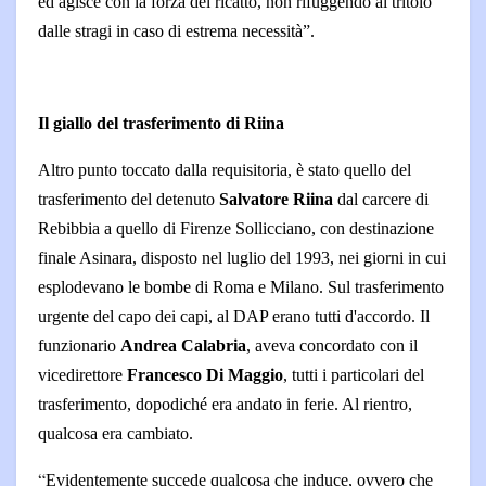
ed agisce con la forza del ricatto, non rifuggendo al tritolo
dalle stragi in caso di estrema necessità”.
Il giallo del trasferimento di Riina
Altro punto toccato dalla requisitoria, è stato quello del
trasferimento del detenuto
Salvatore Riina
dal carcere di
Rebibbia a quello di Firenze Sollicciano, con destinazione
finale Asinara, disposto nel luglio del 1993, nei giorni in cui
esplodevano le bombe di Roma e Milano. Sul trasferimento
urgente del capo dei capi, al DAP erano tutti d'accordo. Il
funzionario
Andrea Calabria
, aveva concordato con il
vicedirettore
Francesco Di Maggio
, tutti i particolari del
trasferimento, dopodiché era andato in ferie. Al rientro,
qualcosa era cambiato.
“
Evidentemente succede qualcosa che induce, ovvero che