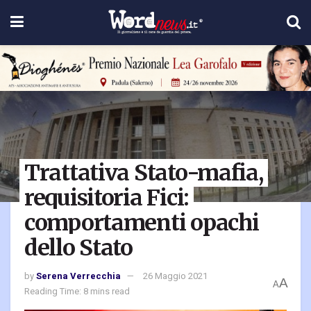
Trattativa Stato-mafia,
requisitoria Fici:
comportamenti opachi
dello Stato
by
Serena Verrecchia
26 Maggio 2021
A
A
Reading Time: 8 mins read