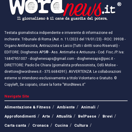
Testata giornalistica indipendente e irriverente di informazione ed
inchieste. Tribunale di Roma (Aut. n. 11/2023 del 19/01/23) - ROC: 39938 -
Organo Antifascista, Antirazzista e Laico (Tutti i diritti sono Riservati) -
EDITORE: Dioghenes APS® - Ass. Antimafie e Antiusura - Cod. Fisc./P. Iva:
16847951007 - dioghenesaps@gmail.com - dioghenesaps@pec.it - ​​
DIRETTORE: Paolo De Chiara (giornalista professionista, OdG Molise -
direttore@wordnews.it - ​​375.6684391). AVVERTENZA: Le collaborazioni
esterne si intendono esclusivamente a titolo Volontario e Gratuito. ©
Copyleft, Se copiato, citare la fonte "WordNews.it"
Navigate Site
Alimentazione & Fitness
Ambiente
Animali
Approfondimenti
Arte
Attualità
BelPaese
Brevi
Carta canta
Cronaca
Cucina
Cultura