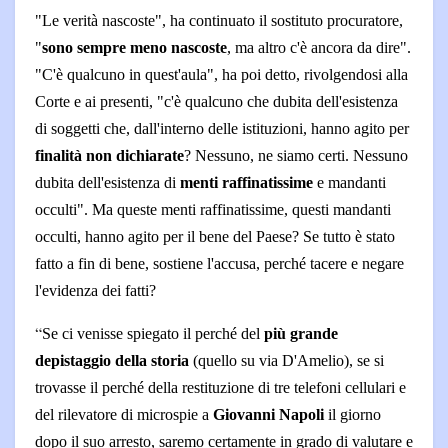
"Le verità nascoste", ha continuato il sostituto procuratore,
"
sono sempre meno nascoste
, ma altro c'è ancora da dire".
"C'è qualcuno in quest'aula", ha poi detto, rivolgendosi alla
Corte e ai presenti, "c'è qualcuno che dubita dell'esistenza
di soggetti che, dall'interno delle istituzioni, hanno agito per
finalità non dichiarate
? Nessuno, ne siamo certi. Nessuno
dubita dell'esistenza di
menti raffinatissime
e mandanti
occulti". Ma queste menti raffinatissime, questi mandanti
occulti, hanno agito per il bene del Paese? Se tutto è stato
fatto a fin di bene, sostiene l'accusa, perché tacere e negare
l'evidenza dei fatti?
“
Se ci venisse spiegato il perché del
più grande
depistaggio della storia
(quello su via D'Amelio), se si
trovasse il perché della restituzione di tre telefoni cellulari e
del rilevatore di microspie a
Giovanni Napoli
il giorno
dopo il suo arresto, saremo certamente in grado di valutare e