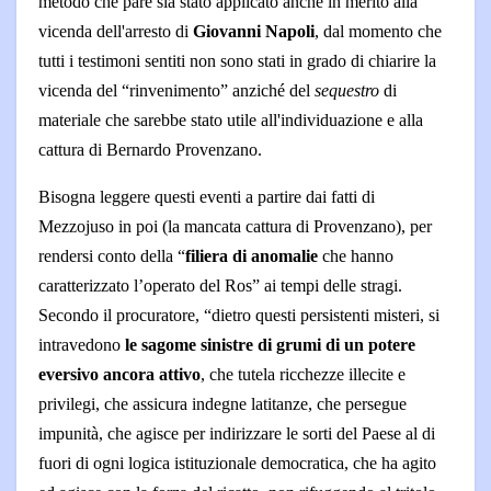
metodo che pare sia stato applicato anche in merito alla
vicenda dell'arresto di
Giovanni Napoli
, dal momento che
tutti i testimoni sentiti non sono stati in grado di chiarire la
vicenda del “rinvenimento” anziché del
sequestro
di
materiale che sarebbe stato utile all'individuazione e alla
cattura di Bernardo Provenzano.
Bisogna leggere questi eventi a partire dai fatti di
Mezzojuso in poi (la mancata cattura di Provenzano), per
rendersi conto della “
filiera di anomalie
che hanno
caratterizzato l’operato del Ros” ai tempi delle stragi.
Secondo il procuratore, “dietro questi persistenti misteri, si
intravedono
le sagome sinistre di grumi di un potere
eversivo ancora attivo
, che tutela ricchezze illecite e
privilegi, che assicura indegne latitanze, che persegue
impunità, che agisce per indirizzare le sorti del Paese al di
fuori di ogni logica istituzionale democratica, che ha agito