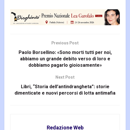
sospendere ufficialmente la
manifestazione del 4
dicembre prossimo.
Asperger Abruzzo concede
con gioia la sospensione
momentanea delle sue
manifestazioni alla luce
di…
Previous Post
Paolo Borsellino: «Sono morti tutti per noi,
abbiamo un grande debito verso di loro e
dobbiamo pagarlo gioiosamente»
Next Post
Libri, “Storia dell’antindrangheta”: storie
dimenticate e nuovi percorsi di lotta antimafia
Redazione Web