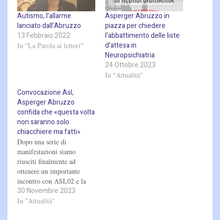
Autismo, l’allarme
Asperger Abruzzo in
lanciato dall’Abruzzo
piazza per chiedere
13 Febbraio 2022
l’abbattimento delle liste
d’attesa in
In "La Parola ai lettori"
Neuropsichiatria
24 Ottobre 2023
In "Attualità"
Convocazione Asl,
Asperger Abruzzo
confida che «questa volta
non saranno solo
chiacchiere ma fatti»
Dopo una serie di
manifestazioni siamo
riusciti finalmente ad
ottenere un importante
incontro con ASL02 e la
30 Novembre 2023
Regione Abruzzo, abbiamo
atteso l'ufficialità di questa
In "Attualità"
importante riunione per