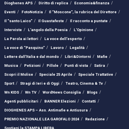
Dioghenes APS
Diritto di replica
Economia&finanza
Eventi
FotoNotizia
Il “Moscone”, la rubrica del Direttore
Il “santo Laico”
Il Guastafeste
Il racconto a puntate
Interviste
L’angolo della Poesia
L’Opinione
La Parola ai lettori
La voce dell’esperto
La voce di “Pasquino”
Lavoro
Legalità
Lettere dall’Italia e dal mondo
Libri&Dintorni
Mafie
Musica
Petizioni
Pillole
Punti di vista
Satira
Scopri il Molise
Speciale 25 Aprile
Speciale Trattative
Sport
Stragi di Ieri e di Oggi
Teatro, Cinema & Tv
Wn KIDS
Wn TV
WordNews Consiglia
Blogs
Agenti pubblicitari
BANNER Elezioni
Contatti
DIOGHENES APS – Ass. Antimafie e Antiusura
PREMIO NAZIONALE LEA GAROFALO 2024
Redazione
Sostieni la STAMPA LIBERA