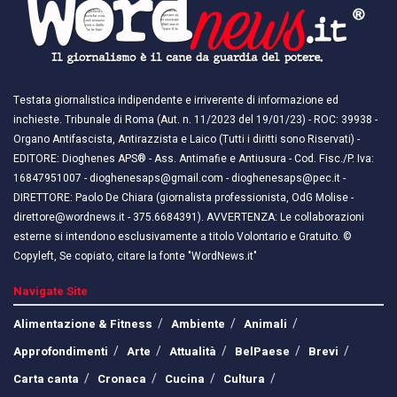
Testata giornalistica indipendente e irriverente di informazione ed
inchieste. Tribunale di Roma (Aut. n. 11/2023 del 19/01/23) - ROC: 39938 -
Organo Antifascista, Antirazzista e Laico (Tutti i diritti sono Riservati) -
EDITORE: Dioghenes APS® - Ass. Antimafie e Antiusura - Cod. Fisc./P. Iva:
16847951007 - dioghenesaps@gmail.com - dioghenesaps@pec.it - ​​
DIRETTORE: Paolo De Chiara (giornalista professionista, OdG Molise -
direttore@wordnews.it - ​​375.6684391). AVVERTENZA: Le collaborazioni
esterne si intendono esclusivamente a titolo Volontario e Gratuito. ©
Copyleft, Se copiato, citare la fonte "WordNews.it"
Navigate Site
Alimentazione & Fitness
Ambiente
Animali
Approfondimenti
Arte
Attualità
BelPaese
Brevi
Carta canta
Cronaca
Cucina
Cultura