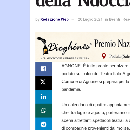
della ‘Ndocci
by
Redazione Web
20 Luglio 2021
in
Eventi
Read
AGNONE. È tutto pronto per alzare i
portato sul palco del Teatro Italo-Argen
Comune di Agnone si prepara per la 
pandemia.
Un calendario di quattro appuntamen
che, tra luglio e agosto, porteranno i
scena altrettanti spettacoli teatrali a
di compagnie provenienti dal molise