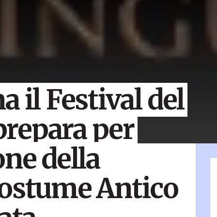
 il Festival del
 prepara per
one della
Costume Antico