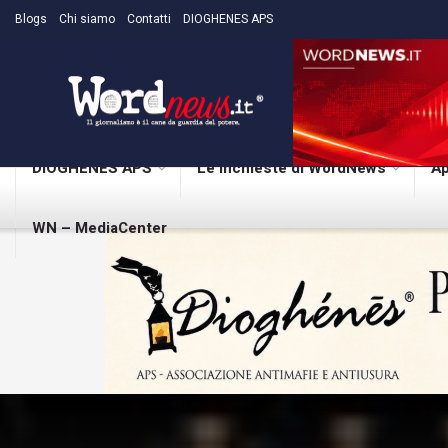
Blogs
Chi siamo
Contatti
DIOGHENES APS
DIOGHENES APS
Le inchieste di WordNews
Ap
WN – MediaCenter