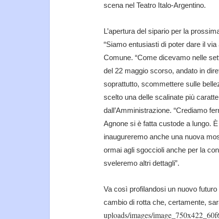
scena nel Teatro Italo-Argentino.
L’apertura del sipario per la prossima
“Siamo entusiasti di poter dare il vi
Comune. “Come dicevamo nelle setti
del 22 maggio scorso, andato in dirett
soprattutto, scommettere sulle bell
scelto una delle scalinate più caratt
dall’Amministrazione. “Crediamo ferma
Agnone si è fatta custode a lungo. È 
inaugureremo anche una nuova mostr
ormai agli sgoccioli anche per la co
sveleremo altri dettagli”.
Va così profilandosi un nuovo futuro
cambio di rotta che, certamente, sar
uploads/images/image_750x422_60f