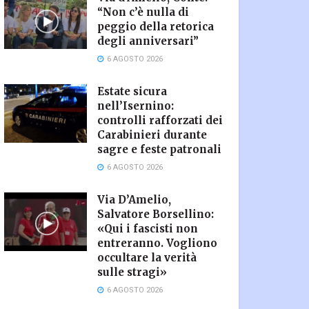
“Non c’è nulla di
peggio della retorica
degli anniversari”
6 AGOSTO 2026
Estate sicura
nell’Isernino:
controlli rafforzati dei
Carabinieri durante
sagre e feste patronali
6 AGOSTO 2026
Via D’Amelio,
Salvatore Borsellino:
«Qui i fascisti non
entreranno. Vogliono
occultare la verità
sulle stragi»
6 AGOSTO 2026