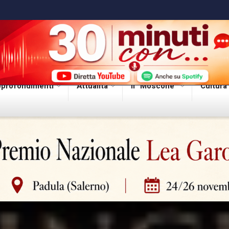
profondimenti
Attualità
Il “Moscone”
Cultura