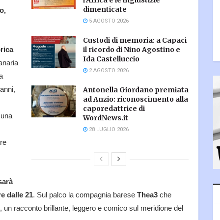
l’Africa e le ingiustizie
dimenticate
o,
5 AGOSTO 2026
Custodi di memoria: a Capaci
il ricordo di Nino Agostino e
orica
Ida Castelluccio
anaria
2 AGOSTO 2026
a
anni,
Antonella Giordano premiata
ad Anzio: riconoscimento alla
caporedattrice di
 una
WordNews.it
28 LUGLIO 2026
re
sarà
e dalle 21
. Sul palco la compagnia barese
Thea3
che
”, un racconto brillante, leggero e comico sul meridione del