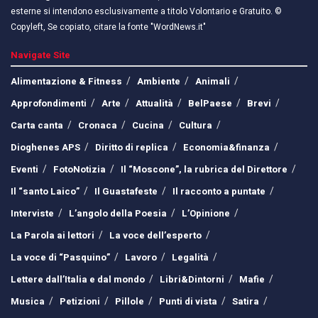
esterne si intendono esclusivamente a titolo Volontario e Gratuito. ©
Copyleft, Se copiato, citare la fonte "WordNews.it"
Navigate Site
Alimentazione & Fitness
Ambiente
Animali
Approfondimenti
Arte
Attualità
BelPaese
Brevi
Carta canta
Cronaca
Cucina
Cultura
Dioghenes APS
Diritto di replica
Economia&finanza
Eventi
FotoNotizia
Il “Moscone”, la rubrica del Direttore
Il “santo Laico”
Il Guastafeste
Il racconto a puntate
Interviste
L’angolo della Poesia
L’Opinione
La Parola ai lettori
La voce dell’esperto
La voce di “Pasquino”
Lavoro
Legalità
Lettere dall’Italia e dal mondo
Libri&Dintorni
Mafie
Musica
Petizioni
Pillole
Punti di vista
Satira