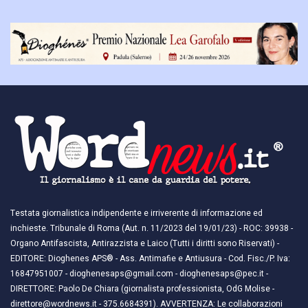
Testata giornalistica indipendente e irriverente di informazione ed
inchieste. Tribunale di Roma (Aut. n. 11/2023 del 19/01/23) - ROC: 39938 -
Organo Antifascista, Antirazzista e Laico (Tutti i diritti sono Riservati) -
EDITORE: Dioghenes APS® - Ass. Antimafie e Antiusura - Cod. Fisc./P. Iva:
16847951007 - dioghenesaps@gmail.com - dioghenesaps@pec.it - ​​
DIRETTORE: Paolo De Chiara (giornalista professionista, OdG Molise -
direttore@wordnews.it - ​​375.6684391). AVVERTENZA: Le collaborazioni