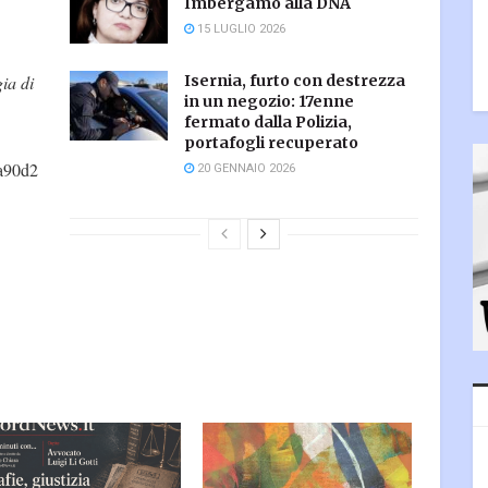
Imbergamo alla DNA
15 LUGLIO 2026
Isernia, furto con destrezza
ia di
in un negozio: 17enne
fermato dalla Polizia,
portafogli recuperato
a90d2
20 GENNAIO 2026