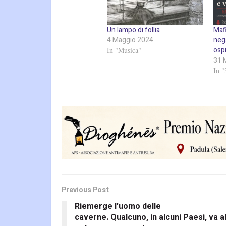
Un lampo di follia
Mafi
4 Maggio 2024
nega
ospi
In "Musica"
31 
In "
Previous Post
Riemerge l’uomo delle
caverne. Qualcuno, in alcuni Paesi, va a