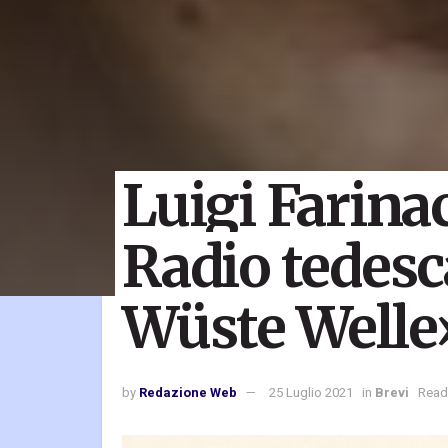
Luigi Farinac
Radio tedesc
Wüste Welle
by
Redazione Web
25 Luglio 2021
in
Brevi
Read