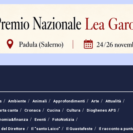
s
Ambiente
Animali
Approfondimenti
Arte
Attualità
arta canta
Cronaca
Cucina
Cultura
Dioghenes APS
nomia&finanza
Eventi
FotoNotizia
 del Direttore
Il “santo Laico”
Il Guastafeste
Il racconto a punt