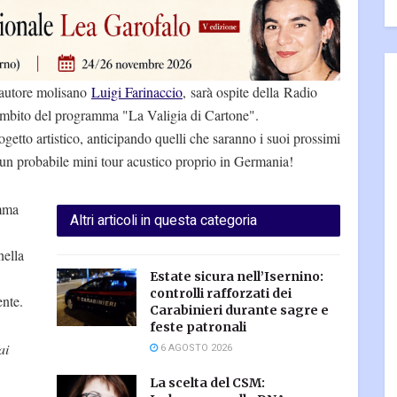
ntautore molisano
Luigi Farinaccio
, sarà ospite della Radio
'ambito del programma "La Valigia di Cartone".
ogetto artistico, anticipando quelli che saranno i suoi prossimi
un probabile mini tour acustico proprio in Germania!
amma
Altri articoli in questa categoria
nella
Estate sicura nell’Isernino:
controlli rafforzati dei
nte.
Carabinieri durante sagre e
feste patronali
ai
6 AGOSTO 2026
La scelta del CSM: