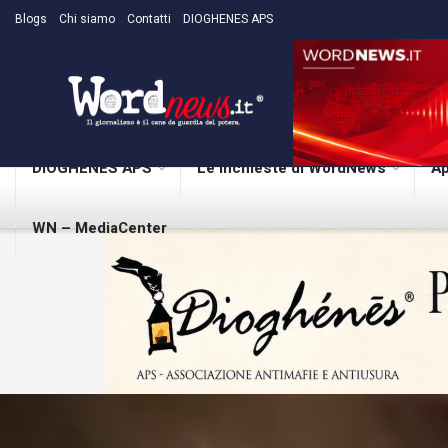
Blogs
Chi siamo
Contatti
DIOGHENES APS
DIOGHENES APS
Le inchieste di WordNews
Ap
WN – MediaCenter