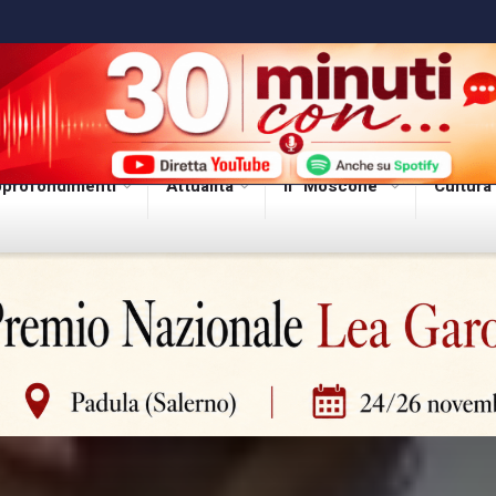
profondimenti
Attualità
Il “Moscone”
Cultura