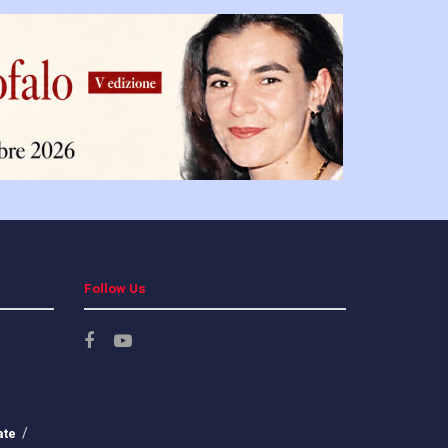
Follow Us
ate