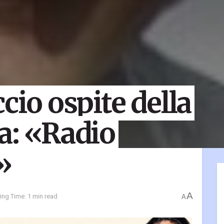
cio ospite della
a: «Radio
»
A
ing Time: 1 min read
A