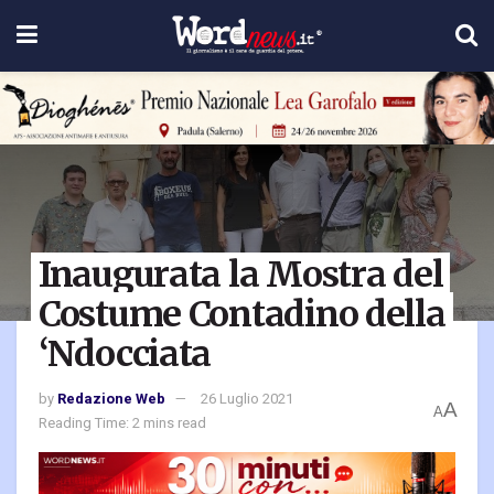
Inaugurata la Mostra del
Costume Contadino della
‘Ndocciata
by
Redazione Web
26 Luglio 2021
A
A
Reading Time: 2 mins read