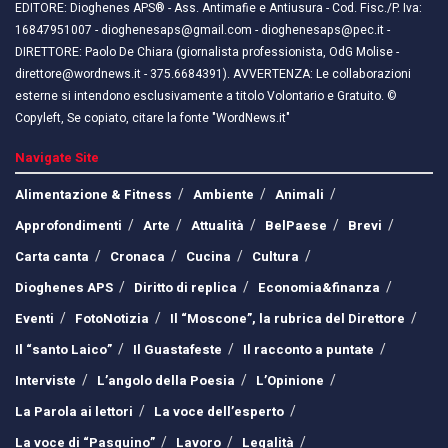
EDITORE: Dioghenes APS® - Ass. Antimafie e Antiusura - Cod. Fisc./P. Iva:
16847951007 - dioghenesaps@gmail.com - dioghenesaps@pec.it - ​​
DIRETTORE: Paolo De Chiara (giornalista professionista, OdG Molise -
direttore@wordnews.it - ​​375.6684391). AVVERTENZA: Le collaborazioni
esterne si intendono esclusivamente a titolo Volontario e Gratuito. ©
Copyleft, Se copiato, citare la fonte "WordNews.it"
Navigate Site
Alimentazione & Fitness
Ambiente
Animali
Approfondimenti
Arte
Attualità
BelPaese
Brevi
Carta canta
Cronaca
Cucina
Cultura
Dioghenes APS
Diritto di replica
Economia&finanza
Eventi
FotoNotizia
Il “Moscone”, la rubrica del Direttore
Il “santo Laico”
Il Guastafeste
Il racconto a puntate
Interviste
L’angolo della Poesia
L’Opinione
La Parola ai lettori
La voce dell’esperto
La voce di “Pasquino”
Lavoro
Legalità