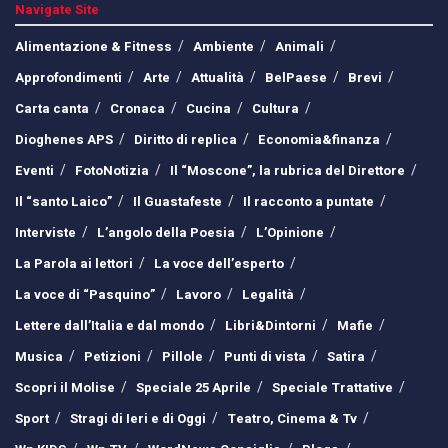
Navigate Site
Alimentazione & Fitness
Ambiente
Animali
Approfondimenti
Arte
Attualità
BelPaese
Brevi
Carta canta
Cronaca
Cucina
Cultura
Dioghenes APS
Diritto di replica
Economia&finanza
Eventi
FotoNotizia
Il “Moscone”, la rubrica del Direttore
Il “santo Laico”
Il Guastafeste
Il racconto a puntate
Interviste
L’angolo della Poesia
L’Opinione
La Parola ai lettori
La voce dell’esperto
La voce di “Pasquino”
Lavoro
Legalità
Lettere dall’Italia e dal mondo
Libri&Dintorni
Mafie
Musica
Petizioni
Pillole
Punti di vista
Satira
Scopri il Molise
Speciale 25 Aprile
Speciale Trattative
Sport
Stragi di Ieri e di Oggi
Teatro, Cinema & Tv