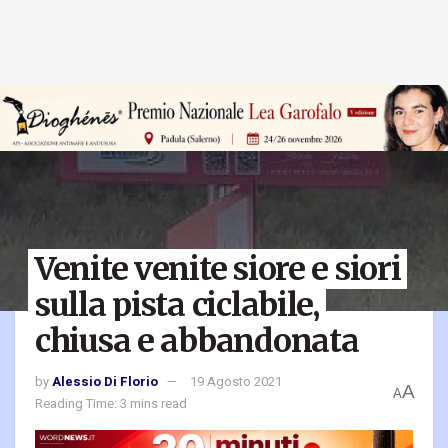
Venite venite siore e siori
sulla pista ciclabile,
chiusa e abbandonata
by
Alessio Di Florio
19 Agosto 2021
A
A
Reading Time: 3 mins read