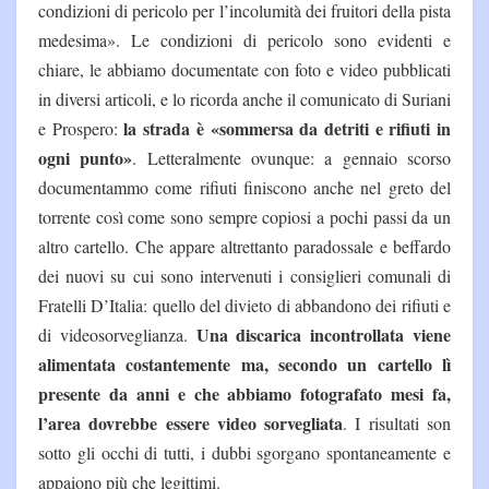
condizioni di pericolo per l’incolumità dei fruitori della pista
medesima». Le condizioni di pericolo sono evidenti e
chiare, le abbiamo documentate con foto e video pubblicati
in diversi articoli, e lo ricorda anche il comunicato di Suriani
la strada è «sommersa da detriti e rifiuti in
e Prospero:
ogni punto»
. Letteralmente ovunque: a gennaio scorso
documentammo come rifiuti finiscono anche nel greto del
torrente così come sono sempre copiosi a pochi passi da un
altro cartello. Che appare altrettanto paradossale e beffardo
dei nuovi su cui sono intervenuti i consiglieri comunali di
Fratelli D’Italia: quello del divieto di abbandono dei rifiuti e
Una discarica incontrollata viene
di videosorveglianza.
alimentata costantemente ma, secondo un cartello lì
presente da anni e che abbiamo fotografato mesi fa,
l’area dovrebbe essere video sorvegliata
. I risultati son
sotto gli occhi di tutti, i dubbi sgorgano spontaneamente e
appaiono più che legittimi.