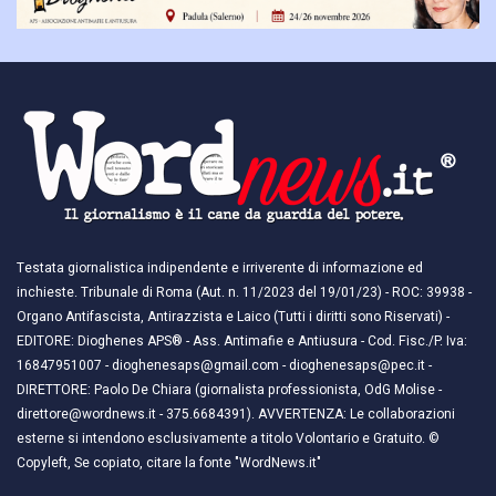
Testata giornalistica indipendente e irriverente di informazione ed
inchieste. Tribunale di Roma (Aut. n. 11/2023 del 19/01/23) - ROC: 39938 -
Organo Antifascista, Antirazzista e Laico (Tutti i diritti sono Riservati) -
EDITORE: Dioghenes APS® - Ass. Antimafie e Antiusura - Cod. Fisc./P. Iva:
16847951007 - dioghenesaps@gmail.com - dioghenesaps@pec.it - ​​
DIRETTORE: Paolo De Chiara (giornalista professionista, OdG Molise -
direttore@wordnews.it - ​​375.6684391). AVVERTENZA: Le collaborazioni
esterne si intendono esclusivamente a titolo Volontario e Gratuito. ©
Copyleft, Se copiato, citare la fonte "WordNews.it"