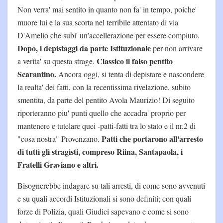
Non verra' mai sentito in quanto non fa' in tempo, poiche'
muore lui e la sua scorta nel terribile attentato di via
D'Amelio che subi' un'accellerazione per essere compiuto.
Dopo, i depistaggi da parte Istituzionale
per non arrivare
Classico il falso pentito
a verita' su questa strage.
Scarantino.
Ancora oggi, si tenta di depistare e nascondere
la realta' dei fatti, con la recentissima rivelazione, subito
smentita, da parte del pentito Avola Maurizio! Di seguito
riporteranno piu' punti quello che accadra' proprio per
mantenere e tutelare quei -patti-fatti tra lo stato e il nr.2 di
Patti che portarono all'arresto
"cosa nostra" Provenzano.
di tutti gli stragisti, compreso Riina, Santapaola, i
Fratelli Graviano e altri.
Bisognerebbe indagare su tali arresti, di come sono avvenuti
e su quali accordi Istituzionali si sono definiti; con quali
forze di Polizia, quali Giudici sapevano e come si sono