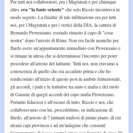
Per tutti noi collaboratori, per i Magistrati e per chiunque
era "la fonte oriente"
altro,
che solo Riccio incontrava in
modo segreto. La finalita' di tale infiltrazione era per tutti
noi, per i Magistrati e per i vertici della DIA, la cattura di
Bernardo Provenzano, essendo rimasto il capo di "cosa
nostra" dopo l'arresto di Riina. Non era facile neanche per
Ilardo avere un'appuntamento immediato con Provenzano e
si rimane in attesa che si determinasse l'incontro per poter
procedere all'arresto del latitante. Tutti noi, non eravamo a
conoscenza di quello che era accaduto prima e che ho
rendicontato all'inizio di questo post in ambito Istituzionale,
gli accordi, i patti e le trattative tra stato e mafia e del ruolo
di Garante di quegli accordi del capo mafia Provenzano.
Pertanto fiduciosi e all'oscuro di tutto, Riccio e noi, che
collaboravamo con lui, procedettimo, su indicazione di
Ilardo, all'arresto di 7 latitanti mafiosi di primo piano, di cui
alcuni capi provincia e ad un'indagine che consenti'
l'azzeramento di "cosa nostra" etnea con l'arresto di circa 30