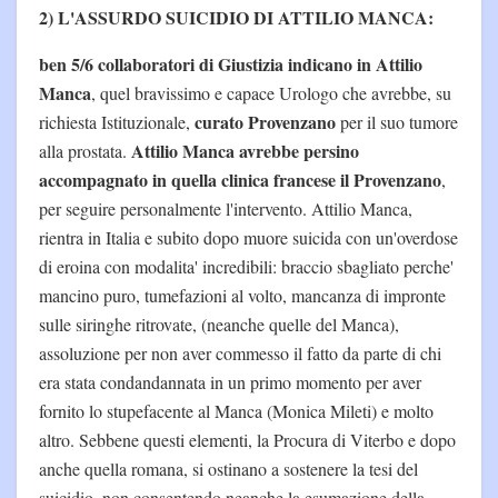
2) L'ASSURDO SUICIDIO DI ATTILIO MANCA:
ben 5/6 collaboratori di Giustizia indicano in Attilio
Manca
, quel bravissimo e capace Urologo che avrebbe, su
curato Provenzano
richiesta Istituzionale,
per il suo tumore
Attilio Manca avrebbe persino
alla prostata.
accompagnato in quella clinica francese il Provenzano
,
per seguire personalmente l'intervento. Attilio Manca,
rientra in Italia e subito dopo muore suicida con un'overdose
di eroina con modalita' incredibili: braccio sbagliato perche'
mancino puro, tumefazioni al volto, mancanza di impronte
sulle siringhe ritrovate, (neanche quelle del Manca),
assoluzione per non aver commesso il fatto da parte di chi
era stata condandannata in un primo momento per aver
fornito lo stupefacente al Manca (Monica Mileti) e molto
altro. Sebbene questi elementi, la Procura di Viterbo e dopo
anche quella romana, si ostinano a sostenere la tesi del
suicidio, non consentendo neanche la esumazione della