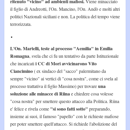
ritenuto "vicino" ad ambienti mafiosi.
Viene minacciato
il figlio di Andreotti, l'On. Mancino, l'On. Andò e molti altri
politici Nazionali siciliani e non. La politica del tempo viene
terrorizzata.
L'On. Martelli, teste al processo "Aemilia" in Emilia
Romagna
, svela che ci fu un tentativo da parte Istituzionale
i CC di Mori avvicinarono Vito
che incaricati
Ciancimino
( ex sindaco del "sacco" palermitano da
sempre "vicino" ai vertici di "cosa nostra", come ci svela al
una
processo trattativa il figlio Massimo) per trovare
soluzione alle minacce di Riina
e chiedere cosa volesse
"cosa nostra" per smettere questo attacco alla Politica. Riina
"si sono fatti sotto"
e' felice e rivela come
preparando,
insieme ai suoi, il famoso "papello" con le richieste mafiose
per poter smettere quell'attacco. Si richiede l'abolizione del