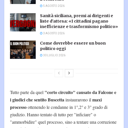
5 AGOSTO 2026
Sanità siciliana, premi ai dirigenti e
liste d’attesa: «I cittadini pagano
inefficienze e trasformismo politico»
3 AGOSTO 2026
Come dovrebbe essere un buon
politico oggi
30 LUGLIO 2026
"corto circuito" causato da Falcone e
Tutto parte da quel
i giudici che sentito Buscetta
maxi
instaurarono il
processo
ottenendo le condanne in 1°,2° e 3° grado di
giudizio. Hanno tentato di tutto per "inficiare" o
"ammorbidire" quel processo, sino a tentare una corruzione