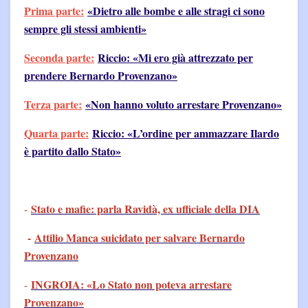
Prima parte:
«Dietro alle bombe e alle stragi ci sono
sempre gli stessi ambienti»
Seconda parte:
Riccio: «Mi ero già attrezzato per
prendere Bernardo Provenzano»
Terza parte:
«Non hanno voluto arrestare Provenzano»
Quarta parte:
Riccio: «L’ordine per ammazzare Ilardo
è partito dallo Stato»
Stato e mafie: parla Ravidà, ex ufficiale della DIA
-
-
Attilio Manca suicidato per salvare Bernardo
Provenzano
INGROIA: «Lo Stato non poteva arrestare
-
Provenzano»