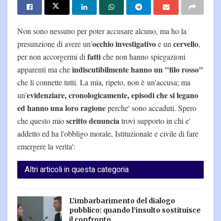
Non sono nessuno per poter accusare alcuno, ma ho la
occhio investigativo
cervello
presunzione di avere un'
e un
,
fatti
per non accorgermi di
che non hanno spiegazioni
indiscutibilmente hanno un "filo rosso"
apparenti ma che
che li connette tutti. La mia, ripeto, non è un'accusa; ma
evidenziare, cronologicamente, episodi che si legano
un'
ed hanno una loro ragione
perche' sono accaduti. Spero
scritto denuncia
che questo mio
trovi supporto in chi e'
addetto ed ha l'obbligo morale, Istituzionale e civile di fare
emergere la verita':
Altri articoli in questa categoria
L’imbarbarimento del dialogo
pubblico: quando l’insulto sostituisce
il confronto