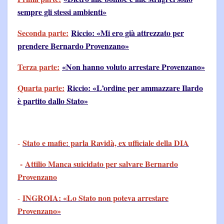
sempre gli stessi ambienti»
Seconda parte:
Riccio: «Mi ero già attrezzato per
prendere Bernardo Provenzano»
Terza parte:
«Non hanno voluto arrestare Provenzano»
Quarta parte:
Riccio: «L’ordine per ammazzare Ilardo
è partito dallo Stato»
Stato e mafie: parla Ravidà, ex ufficiale della DIA
-
-
Attilio Manca suicidato per salvare Bernardo
Provenzano
INGROIA: «Lo Stato non poteva arrestare
-
Provenzano»