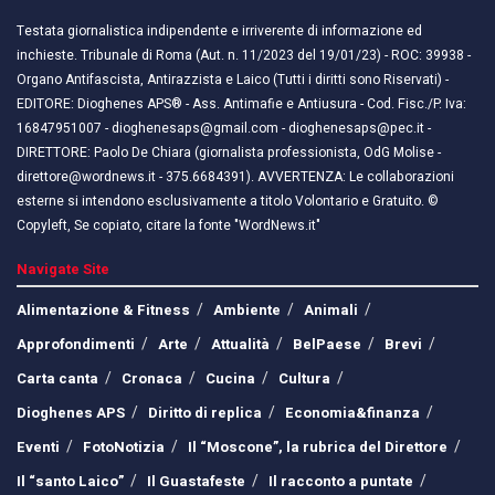
Testata giornalistica indipendente e irriverente di informazione ed
inchieste. Tribunale di Roma (Aut. n. 11/2023 del 19/01/23) - ROC: 39938 -
Organo Antifascista, Antirazzista e Laico (Tutti i diritti sono Riservati) -
EDITORE: Dioghenes APS® - Ass. Antimafie e Antiusura - Cod. Fisc./P. Iva:
16847951007 - dioghenesaps@gmail.com - dioghenesaps@pec.it - ​​
DIRETTORE: Paolo De Chiara (giornalista professionista, OdG Molise -
direttore@wordnews.it - ​​375.6684391). AVVERTENZA: Le collaborazioni
esterne si intendono esclusivamente a titolo Volontario e Gratuito. ©
Copyleft, Se copiato, citare la fonte "WordNews.it"
Navigate Site
Alimentazione & Fitness
Ambiente
Animali
Approfondimenti
Arte
Attualità
BelPaese
Brevi
Carta canta
Cronaca
Cucina
Cultura
Dioghenes APS
Diritto di replica
Economia&finanza
Eventi
FotoNotizia
Il “Moscone”, la rubrica del Direttore
Il “santo Laico”
Il Guastafeste
Il racconto a puntate