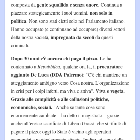
gente squallida e senza onore
composta da
. Continua a
non solo in
piazzare strategicamenrte i suoi uomini,
politica
. Non sono stati eletti solo nel Parlamento italiano.
Hanno occupato (e continuano ad occupare) diversi settori
impregnata da secoli
della nostra società,
da questi
criminali.
Dopo 30 anni c'è ancora chi paga il pizzo.
Lo ha
procuratore
confermato a
Repubblica
, qualche ora fa, il
aggiunto De Luca (DDA Palermo)
: "C'è chi mantiene un
atteggiamento ambiguo verso Cosa nostra. L'organizzazione
Viva e vegeta.
in crisi per i colpi inferti, ma viva e attiva".
Grazie alle complicità e alle collusioni politiche,
economiche, sociali.
"Anche se tante cose sono
enormemente cambiate – ha detto il magistrato – grazie
anche all’eroico sacrificio di Libero Grassi, che si rifiutò di
pagare il pizzo: oggi lo Stato è vicino agli operatori
economici e particolarmente attento. Inoltre, vi sono delle