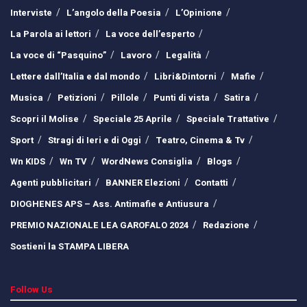
Interviste
L’angolo della Poesia
L’Opinione
La Parola ai lettori
La voce dell’esperto
La voce di “Pasquino”
Lavoro
Legalità
Lettere dall’Italia e dal mondo
Libri&Dintorni
Mafie
Musica
Petizioni
Pillole
Punti di vista
Satira
Scopri il Molise
Speciale 25 Aprile
Speciale Trattative
Sport
Stragi di Ieri e di Oggi
Teatro, Cinema & Tv
Wn KIDS
Wn TV
WordNews Consiglia
Blogs
Agenti pubblicitari
BANNER Elezioni
Contatti
DIOGHENES APS – Ass. Antimafie e Antiusura
PREMIO NAZIONALE LEA GAROFALO 2024
Redazione
Sostieni la STAMPA LIBERA
Follow Us