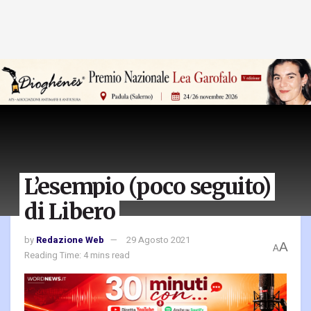
L’esempio (poco seguito)
di Libero
by
Redazione Web
29 Agosto 2021
A
A
Reading Time: 4 mins read