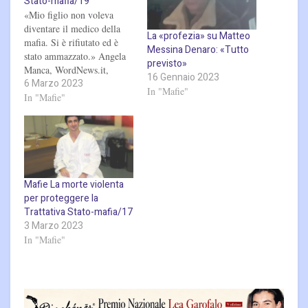
Stato-mafia/19
«Mio figlio non voleva
diventare il medico della
La «profezia» su Matteo
mafia. Si è rifiutato ed è
Messina Denaro: «Tutto
stato ammazzato.» Angela
previsto»
Manca, WordNews.it,
16 Gennaio 2023
6 Marzo 2023
2022 (Per approfondimenti
In "Mafie"
CLICCA sul link a sinistra)
In "Mafie"
Hanno ammazzato una
persona perbene perchè
aveva riconosciuto il boss
latitante di Cosa nostra. Lo
hanno fatto nella totale
impunità, grazie
Mafie La morte violenta
alle coperture istituzionali.
per proteggere la
Le stesse…
Trattativa Stato-mafia/17
3 Marzo 2023
In "Mafie"