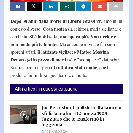
Dopo 30 anni dalla morte di Libero Grassi
viviamo in un
Cosa nostra
contesto diverso.
(la schifosa mafia siciliana) è
Si è inabissata, non spara più. Non uccide e
cambiata.
non mette più le bombe.
Ma ancora è in vita e fa i suoi
latitante vigliacco Matteo Messina
sporchi affari. Il
Denaro («Un pezzo di merda»)
è "scomparso" dai radar.
Trattativa Stato mafie
Siamo ancora in piena
, che ha
prodotto fiumi di sangue, terrore e morte.
Altri articoli in questa categoria
Joe Petrosino, il poliziotto italiano che
sfidò la mafia: il 12 marzo 1909
l’agguato che lo trasformò in
leggenda
12 MARZO 2026