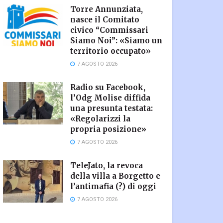
Torre Annunziata,
nasce il Comitato
civico “Commissari
Siamo Noi”: «Siamo un
territorio occupato»
7 AGOSTO 2026
Radio su Facebook,
l’Odg Molise diffida
una presunta testata:
«Regolarizzi la
propria posizione»
7 AGOSTO 2026
TeleJato, la revoca
della villa a Borgetto e
l’antimafia (?) di oggi
7 AGOSTO 2026