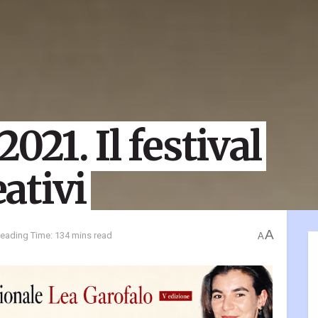
21. Il festival
eativi
A
eading Time: 134 mins read
A