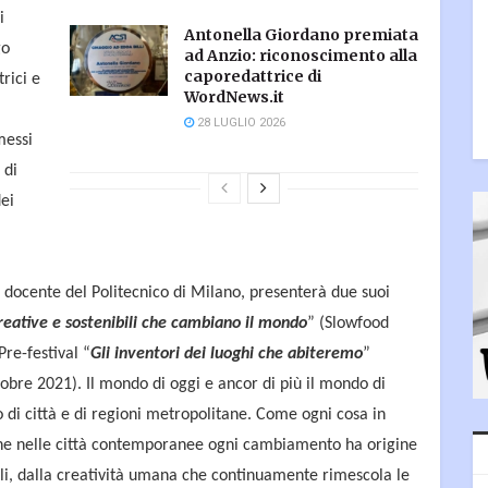
i
Antonella Giordano premiata
go
ad Anzio: riconoscimento alla
caporedattrice di
trici e
WordNews.it
28 LUGLIO 2026
messi
 di
dei
, docente del Politecnico di Milano, presenterà due suoi
creative e sostenibili che cambiano il mondo
” (Slowfood
Pre-festival “
Gli inventori dei luoghi che abiteremo
”
tobre 2021). Il mondo di oggi e ancor di più il mondo di
di città e di regioni metropolitane. Come ogni cosa in
che nelle città contemporanee ogni cambiamento ha origine
iali, dalla creatività umana che continuamente rimescola le