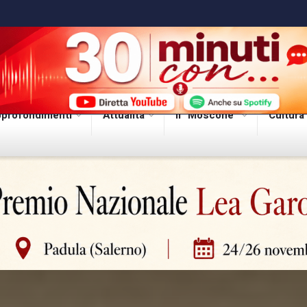
profondimenti
Attualità
Il “Moscone”
Cultura