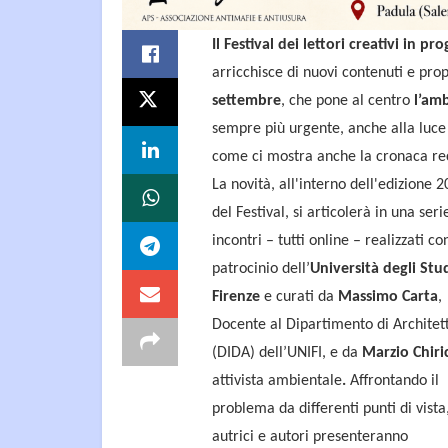
Il Festival dei lettori creativi in
arricchisce di nuovi contenuti e prop
settembre
, che pone al centro
l’am
sempre più urgente, anche alla luce d
come ci mostra anche la cronaca rec
La novità, all'interno dell'edizione 
del Festival, si articolerà in una seri
incontri – tutti online – realizzati con
patrocinio dell’
Università degli Stud
Firenze
e curati da
Massimo Carta
,
Docente al Dipartimento di Architet
(DIDA) dell’UNIFI, e da
Marzio Chiri
attivista ambientale
.
Affrontando il
problema da differenti punti di vista
autrici e autori presenteranno