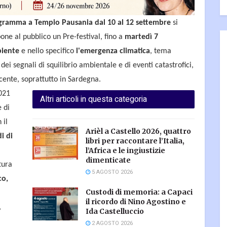
 programma a Tempio Pausania dal 10 al 12 settembre
si
one al pubblico un Pre-festival, fino a
martedì 7
biente
e nello specifico
l'emergenza climatica
, tema
ei segnali di squilibrio ambientale e di eventi catastrofici,
ente, soprattutto in Sardegna.
2021
Altri articoli in questa categoria
e di
 il
Arièl a Castello 2026, quattro
i di
libri per raccontare l’Italia,
l’Africa e le ingiustizie
dimenticate
tura
5 AGOSTO 2026
co,
Custodi di memoria: a Capaci
il ricordo di Nino Agostino e
,
Ida Castelluccio
2 AGOSTO 2026