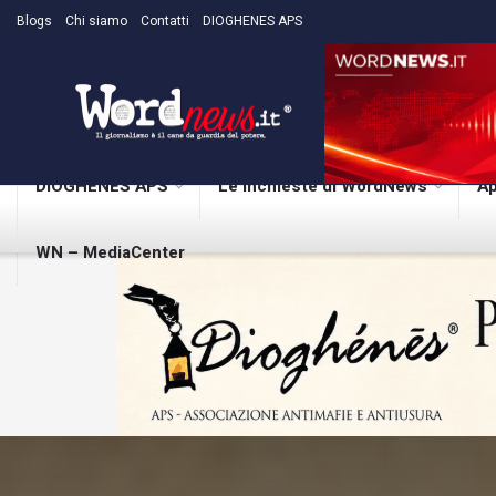
Blogs
Chi siamo
Contatti
DIOGHENES APS
DIOGHENES APS
Le inchieste di WordNews
Ap
WN – MediaCenter