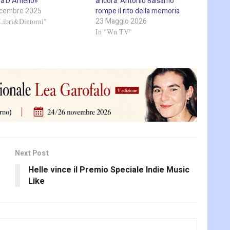
ia D’Amelio»
ancora: Antonio Balsamo
icembre 2025
rompe il rito della memoria
23 Maggio 2026
Libri&Dintorni"
In "Wn TV"
Next Post
Helle vince il Premio Speciale Indie Music
Like