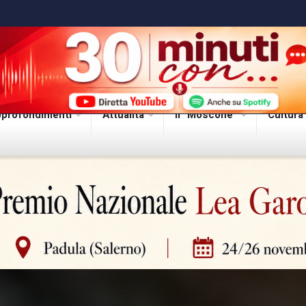
profondimenti
Attualità
Il “Moscone”
Cultura