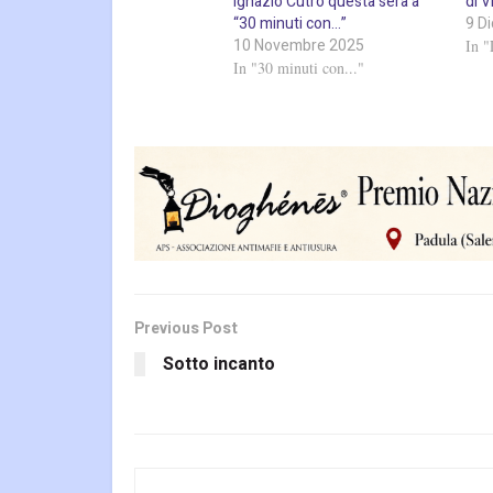
Ignazio Cutrò questa sera a
di V
“30 minuti con…”
9 D
10 Novembre 2025
In "
In "30 minuti con..."
Previous Post
Sotto incanto