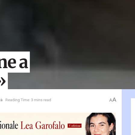
ne a
»
A
tà
Reading Time: 3 mins read
A