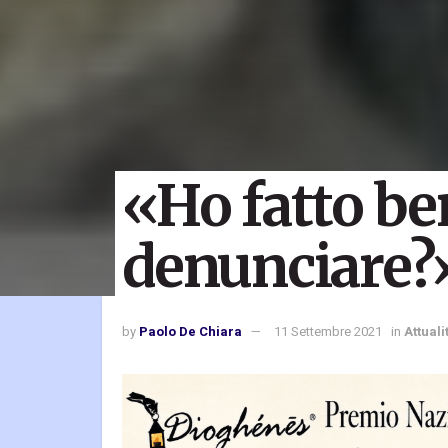
«Ho fatto be
denunciare?
by
Paolo De Chiara
11 Settembre 2021
in
Attuali