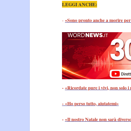
LEGGI ANCHE:
«Sono pronto anche a morire per 
-
-
«Ricordate pure i vivi, non solo 
- «Ho perso tutto, aiutatemi»
-
«Il nostro Natale non sarà divers