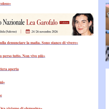
icoloso»
nulla denunciare la mafia. Sono stanco di vivere»
 perso tutto. Non vivo più»
tera aperta
emi»
ne
 Ora viviamo di elemosina»