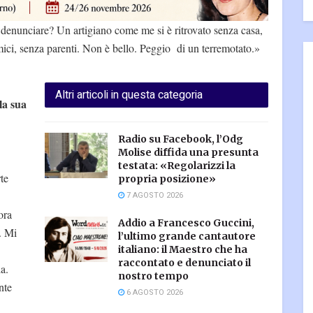
denunciare? Un artigiano come me si è ritrovato senza casa,
ici, senza parenti. Non è bello. Peggio di un terremotato.»
Altri articoli in questa categoria
la sua
Radio su Facebook, l’Odg
Molise diffida una presunta
testata: «Regolarizzi la
te
propria posizione»
7 AGOSTO 2026
ora
Addio a Francesco Guccini,
. Mi
l’ultimo grande cantautore
italiano: il Maestro che ha
raccontato e denunciato il
a.
nostro tempo
nte
6 AGOSTO 2026