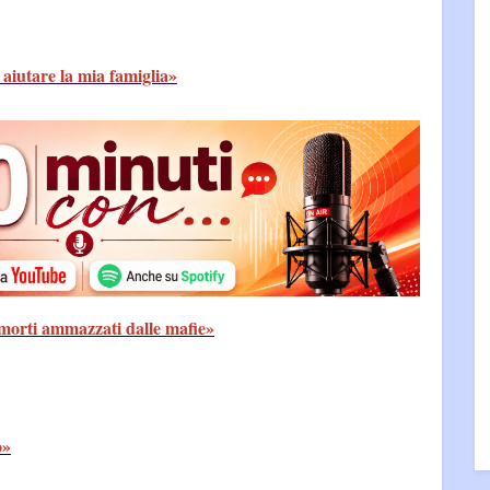
aiutare la mia famiglia»
i morti ammazzati dalle mafie»
o»