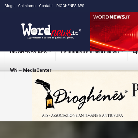
Blogs
Chi siamo
Contatti
DIOGHENES APS
DIOGHENES APS
Le inchieste di WordNews
Ap
WN – MediaCenter