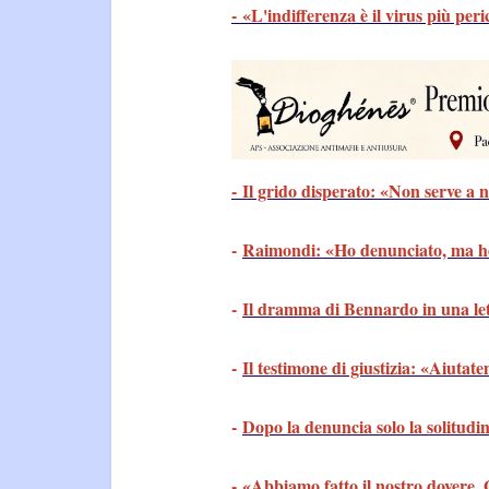
- «L'indifferenza è il virus più per
- Il grido disperato: «Non serve a 
-
Raimondi: «Ho denunciato, ma ho
-
Il dramma di Bennardo in una let
-
Il testimone di giustizia: «Aiutat
-
Dopo la denuncia solo la solitudi
-
«Abbiamo fatto il nostro dovere.