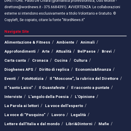
DIRETTORE: Paolo De Chiara (giornalista professionista, OdG Molise -
direttore@wordnews.it - ​​375.6684391). AVVERTENZA: Le collaborazioni
esterne si intendono esclusivamente a titolo Volontario e Gratuito. ©
Copyleft, Se copiato, citare la fonte "WordNews.it"
Navigate Site
Alimentazione & Fitness
Ambiente
Animali
Approfondimenti
Arte
Attualità
BelPaese
Brevi
Carta canta
Cronaca
Cucina
Cultura
Dioghenes APS
Diritto di replica
Economia&finanza
Eventi
FotoNotizia
Il “Moscone”, la rubrica del Direttore
Il “santo Laico”
Il Guastafeste
Il racconto a puntate
Interviste
L’angolo della Poesia
L’Opinione
La Parola ai lettori
La voce dell’esperto
La voce di “Pasquino”
Lavoro
Legalità
Lettere dall’Italia e dal mondo
Libri&Dintorni
Mafie