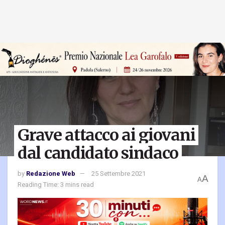
Grave attacco ai giovani
dal candidato sindaco
by
Redazione Web
25 Settembre 2021
A
A
Reading Time: 3 mins read