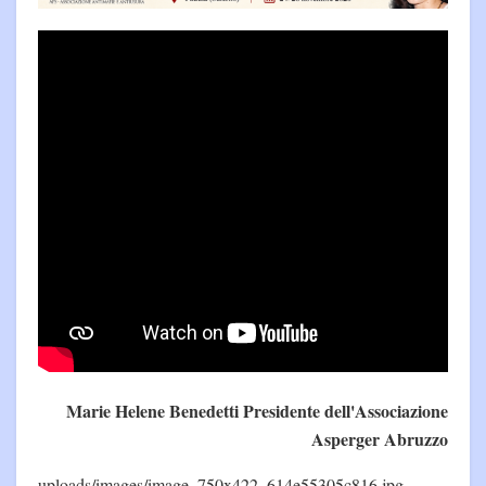
Marie Helene Benedetti Presidente dell'Associazione
Asperger Abruzzo
uploads/images/image_750x422_614e55305c816.jpg