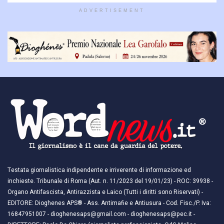
ADVERTISEMENT
Testata giornalistica indipendente e irriverente di informazione ed
inchieste. Tribunale di Roma (Aut. n. 11/2023 del 19/01/23) - ROC: 39938 -
Organo Antifascista, Antirazzista e Laico (Tutti i diritti sono Riservati) -
EDITORE: Dioghenes APS® - Ass. Antimafie e Antiusura - Cod. Fisc./P. Iva:
16847951007 - dioghenesaps@gmail.com - dioghenesaps@pec.it - ​​