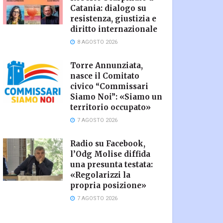
Catania: dialogo su
resistenza, giustizia e
diritto internazionale
8 AGOSTO 2026
Torre Annunziata,
nasce il Comitato
civico “Commissari
Siamo Noi”: «Siamo un
territorio occupato»
7 AGOSTO 2026
Radio su Facebook,
l’Odg Molise diffida
una presunta testata:
«Regolarizzi la
propria posizione»
7 AGOSTO 2026