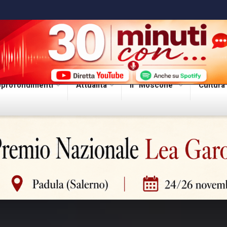
profondimenti
Attualità
Il “Moscone”
Cultura