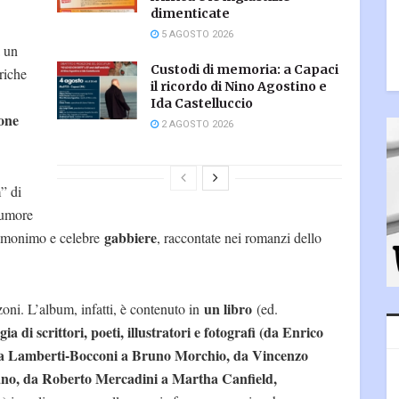
dimenticate
5 AGOSTO 2026
a un
Custodi di memoria: a Capaci
riche
il ricordo di Nino Agostino e
Ida Castelluccio
ione
2 AGOSTO 2026
” di
rumore
gabbiere
l’omonimo e celebre
, raccontate nei romanzi dello
un libro
oni. L’album, infatti, è contenuto in
(ed.
ia di scrittori, poeti, illustratori e fotografi (da Enrico
 Lamberti-Bocconi a Bruno Morchio, da Vincenzo
ano, da Roberto Mercadini a Martha Canfield,