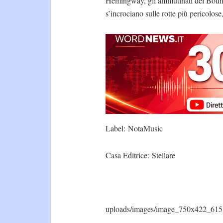
Hemingway, gli ammutinati del Bounty
s’incrociano sulle rotte più pericolose
Label: NotaMusic
Casa Editrice: Stellare
uploads/images/image_750x422_615