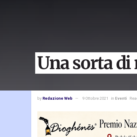
Una sorta di
by
Redazione Web
9 Ottobre 2021
in
Eventi
Rea