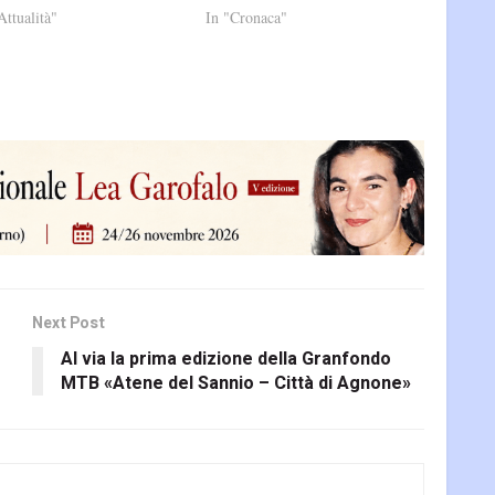
Attualità"
In "Cronaca"
Next Post
o
Al via la prima edizione della Granfondo
MTB «Atene del Sannio – Città di Agnone»