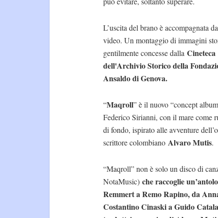
può evitare, soltanto superare.
L’uscita del brano è accompagnata d
video. Un montaggio di immagini sto
Cineteca
gentilmente concesse dalla
dell'Archivio Storico della Fondaz
Ansaldo di Genova.
Maqroll
“
” è il nuovo “concept album
Federico Sirianni, con il mare come 
di fondo, ispirato alle avventure del
Alvaro Mutis
scrittore colombiano
.
“Maqroll” non è solo un disco di canz
che raccoglie un’antolog
NotaMusic)
Remmert a Remo Rapino, da Anna
Costantino Cinaski a Guido Catal