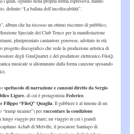
s
) i quali, ognuno nella propria forma espressiva, hanno
o, definito “La ballata dell’incollocabilità”.
o”, album che ha riscosso un ottimo riscontro di pubblico,
a Menzione Speciale del Club Tenco per la manifestazione
rianni, pluripremiato cantautore genovese, adottato in età
o progetto discografico che vede la produzione artistica di
ositore degli GnuQuartet e del produttore elettronico FiloQ,
mmatica musicale si allontanano dalla forma canzone sposando
ici.
spettacolo di narrazione e canzoni diretto da Sergio
no
blico Ligure
Federico
, di cui è protagonista
e Filippo “FiloQ” Quaglia
. Il gabbiere è al timone di un
raccontare la condizione
to “tramp steamer”) per
n lungo viaggio per mare; un viaggio in cui i grandi
l capitano Achab di Melville, il pescatore Santiago di