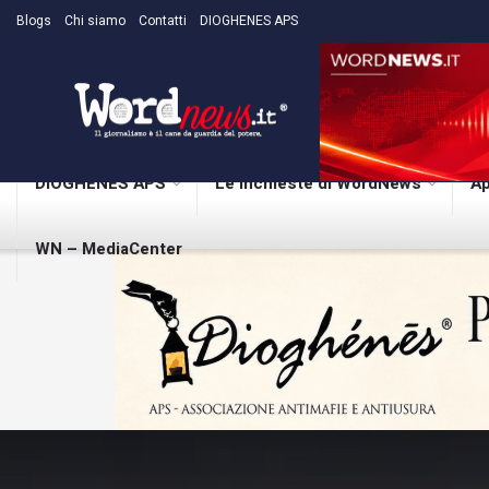
Blogs
Chi siamo
Contatti
DIOGHENES APS
DIOGHENES APS
Le inchieste di WordNews
Ap
WN – MediaCenter