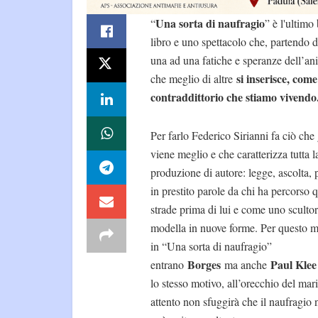
Una sorta di naufragio
“
” è l'ultimo
libro e uno spettacolo che, partendo 
una ad una fatiche e speranze dell’an
si inserisce, com
che meglio di altre
contraddittorio che stiamo vivend
Per farlo Federico Sirianni fa ciò che 
viene meglio e che caratterizza tutta l
produzione di autore: legge, ascolta,
in prestito parole da chi ha percorso q
strade prima di lui e come uno scultor
modella in nuove forme. Per questo m
in “Una sorta di naufragio”
Borges
Paul Kle
entrano
ma anche
lo stesso motivo, all’orecchio del mar
attento non sfuggirà che il naufragio 