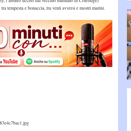
, l’albatro ucciso dal vecchio marinaio di Coleridge)
, tra tempesta e bonaccia, tra venti avversi e mostri marini.
83e4c7bac1.jpg