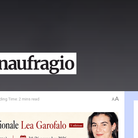
 naufragio
A
ding Time: 2 mins read
A