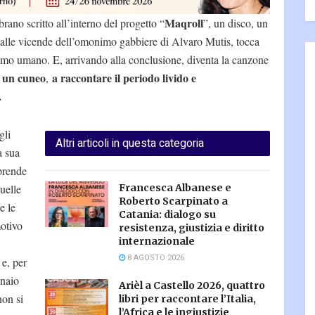
Maqroll
 brano scritto all’interno del progetto “
”, un disco, un
dalle vicende dell’omonimo gabbiere di Alvaro Mutis, tocca
imo umano. E, arrivando alla conclusione, diventa la canzone
e un cuneo
a raccontare il periodo livido e
,
o.
gli
Altri articoli in questa categoria
a sua
 prende
uelle
Francesca Albanese e
Roberto Scarpinato a
e le
Catania: dialogo su
otivo
resistenza, giustizia e diritto
internazionale
8 AGOSTO 2026
e
e, per
inaio
Arièl a Castello 2026, quattro
non si
libri per raccontare l’Italia,
l’Africa e le ingiustizie