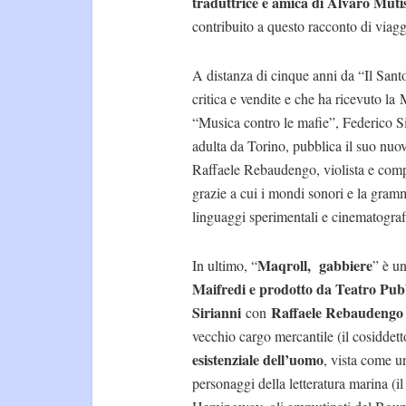
traduttrice e amica di Alvaro Muti
contribuito a questo racconto di viaggi
A distanza di cinque anni da “Il Sant
critica e vendite e che ha ricevuto l
“Musica contro le mafie”, Federico Si
adulta da Torino, pubblica il suo nuov
Raffaele Rebaudengo, violista e comp
grazie a cui i mondi sonori e la gra
linguaggi sperimentali e cinematograf
Maqroll, gabbiere
In ultimo, “
” è u
Maifredi e prodotto da Teatro Pub
Sirianni
Raffaele Rebaudengo 
con
vecchio cargo mercantile (il cosiddet
esistenziale dell’uomo
, vista come u
personaggi della letteratura marina (i