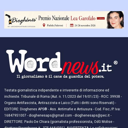
Testata giornalistica indipendente e irriverente di informazione ed
inchieste. Tribunale di Roma (Aut. n. 11/2023 del 19/01/23) - ROC: 39938 -
Organo Antifascista, Antirazzista e Laico (Tutti i diritti sono Riservati) -
EDITORE: Dioghenes APS® - Ass. Antimafie e Antiusura - Cod. Fisc./P. Iva:
16847951007 - dioghenesaps@gmail.com - dioghenesaps@pec.it - ​​
DIRETTORE: Paolo De Chiara (giornalista professionista, OdG Molise -