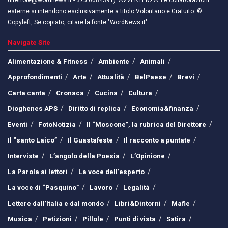
direttore@wordnews.it - ​​375.6684391). AVVERTENZA: Le collaborazioni
esterne si intendono esclusivamente a titolo Volontario e Gratuito. ©
Copyleft, Se copiato, citare la fonte "WordNews.it"
Navigate Site
Alimentazione & Fitness
Ambiente
Animali
Approfondimenti
Arte
Attualità
BelPaese
Brevi
Carta canta
Cronaca
Cucina
Cultura
Dioghenes APS
Diritto di replica
Economia&finanza
Eventi
FotoNotizia
Il “Moscone”, la rubrica del Direttore
Il “santo Laico”
Il Guastafeste
Il racconto a puntate
Interviste
L’angolo della Poesia
L’Opinione
La Parola ai lettori
La voce dell’esperto
La voce di “Pasquino”
Lavoro
Legalità
Lettere dall’Italia e dal mondo
Libri&Dintorni
Mafie
Musica
Petizioni
Pillole
Punti di vista
Satira