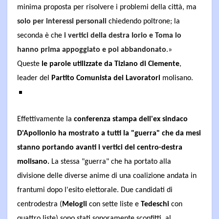
minima proposta per risolvere i problemi della città, ma
solo per interessi personali
chiedendo poltrone; la
seconda è che
i vertici della destra Iorio e Toma lo
hanno prima appoggiato e poi abbandonato
.»
Queste
le parole utilizzate da Tiziano di Clemente
,
leader del
Partito Comunista dei Lavoratori
molisano.
Effettivamente
la
conferenza stampa dell'ex sindaco
D'Apollonio ha mostrato a tutti la "guerra" che da mesi
stanno portando avanti i vertici del centro-destra
molisano.
La stessa "guerra" che ha portato alla
divisione delle diverse anime di una coalizione andata in
frantumi dopo l'esito elettorale. Due candidati di
centrodestra (
Melogli
con sette liste e
Tedeschi
con
quattro liste) sono stati sonoramente sconfitti, al