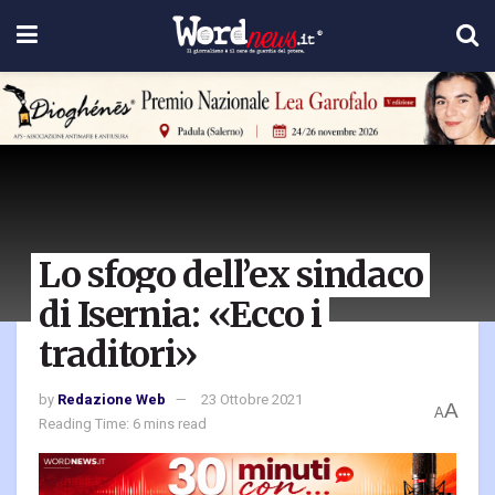
Lo sfogo dell’ex sindaco
di Isernia: «Ecco i
traditori»
by
Redazione Web
23 Ottobre 2021
A
A
Reading Time: 6 mins read