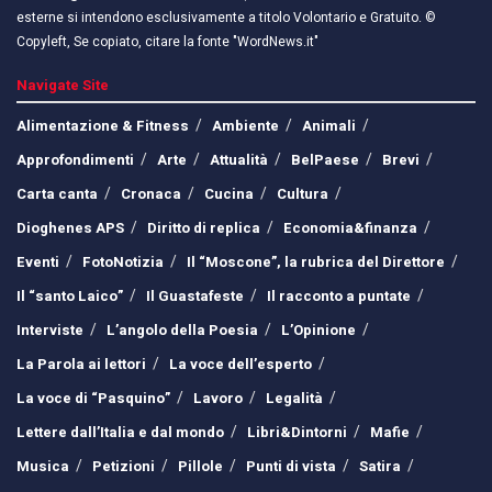
esterne si intendono esclusivamente a titolo Volontario e Gratuito. ©
Copyleft, Se copiato, citare la fonte "WordNews.it"
Navigate Site
Alimentazione & Fitness
Ambiente
Animali
Approfondimenti
Arte
Attualità
BelPaese
Brevi
Carta canta
Cronaca
Cucina
Cultura
Dioghenes APS
Diritto di replica
Economia&finanza
Eventi
FotoNotizia
Il “Moscone”, la rubrica del Direttore
Il “santo Laico”
Il Guastafeste
Il racconto a puntate
Interviste
L’angolo della Poesia
L’Opinione
La Parola ai lettori
La voce dell’esperto
La voce di “Pasquino”
Lavoro
Legalità
Lettere dall’Italia e dal mondo
Libri&Dintorni
Mafie
Musica
Petizioni
Pillole
Punti di vista
Satira