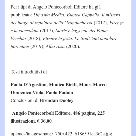
Per i tipi di Angelo Pontecorboli Editore ha già
pubblicato:
Dinastia Medici: Bianca Cappello. Il mistero
del luogo di sepoltura della Granduchessa
(2017);
Firenze
e la cioccolata
(2017);
Storie e leggende del Ponte
Vecchio
(2018);
Firenze in festa. Le tradizioni popolari
fiorentine
(2019);
Alba rosa
(2020).
Testi introduttivi di
Paola D’Agostino, Monica Bietti, Mons. Marco
Domenico Viola, Paolo Padoin
Brendan Dooley
Conclusioni di
Angelo Pontecorboli Editore, 486 pagine, 225
illustrazioni, € 36,00
uploads/images/image_750x422_618e591ea3c2a.jpg