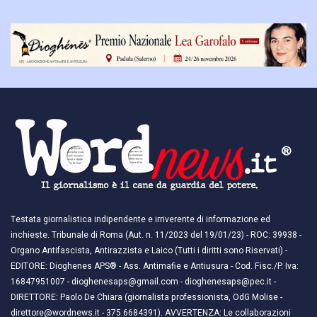
Testata giornalistica indipendente e irriverente di informazione ed
inchieste. Tribunale di Roma (Aut. n. 11/2023 del 19/01/23) - ROC: 39938 -
Organo Antifascista, Antirazzista e Laico (Tutti i diritti sono Riservati) -
EDITORE: Dioghenes APS® - Ass. Antimafie e Antiusura - Cod. Fisc./P. Iva:
16847951007 - dioghenesaps@gmail.com - dioghenesaps@pec.it - ​​
DIRETTORE: Paolo De Chiara (giornalista professionista, OdG Molise -
direttore@wordnews.it - ​​375.6684391). AVVERTENZA: Le collaborazioni