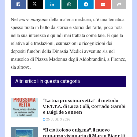
Nel
mare magnum
della materia medicea, c’è una tematica
spesso tirata in ballo da storici e storici dell’arte, poco nota
nella sua interezza e quindi mai trattata come tale. È quella
relativa alle traslazioni, esumazioni e ricognizioni dei
depositi funebri della Dinastia Medici avvenute sia nel
mausoleo di Piazza Madonna degli Aldobrandini, a Firenze,
sia altrove.
Altri articoli in questa categoria
“La tua prossima vetta”: il metodo
V.E.T.T.A. di Luca Colli, Corrado Gambi
e Luigi de Seneen
25 LUGLIO 2026
“Il ciottoloso enigma”, il nuovo
romanzo visionario di Marco Biagetti