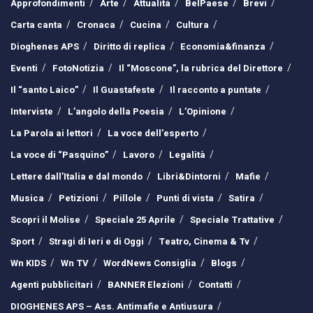
Approfondimenti
Arte
Attualità
BelPaese
Brevi
Carta canta
Cronaca
Cucina
Cultura
Dioghenes APS
Diritto di replica
Economia&finanza
Eventi
FotoNotizia
Il “Moscone”, la rubrica del Direttore
Il “santo Laico”
Il Guastafeste
Il racconto a puntate
Interviste
L’angolo della Poesia
L’Opinione
La Parola ai lettori
La voce dell’esperto
La voce di “Pasquino”
Lavoro
Legalità
Lettere dall’Italia e dal mondo
Libri&Dintorni
Mafie
Musica
Petizioni
Pillole
Punti di vista
Satira
Scopri il Molise
Speciale 25 Aprile
Speciale Trattative
Sport
Stragi di Ieri e di Oggi
Teatro, Cinema & Tv
Wn KIDS
Wn TV
WordNews Consiglia
Blogs
Agenti pubblicitari
BANNER Elezioni
Contatti
DIOGHENES APS – Ass. Antimafie e Antiusura