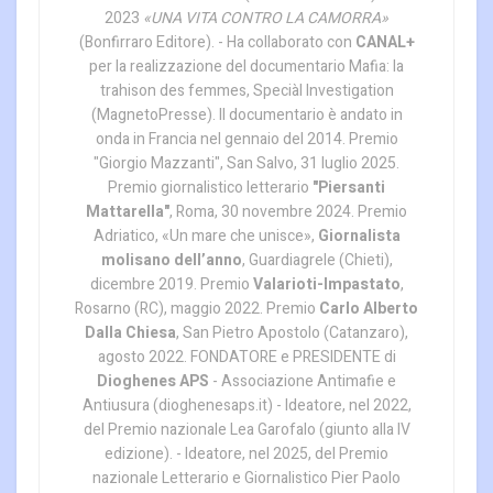
2023
«UNA VITA CONTRO LA CAMORRA»
(Bonfirraro Editore). - Ha collaborato con
CANAL+
per la realizzazione del documentario Mafia: la
trahison des femmes, Speciàl Investigation
(MagnetoPresse). Il documentario è andato in
onda in Francia nel gennaio del 2014. Premio
"Giorgio Mazzanti", San Salvo, 31 luglio 2025.
Premio giornalistico letterario
"Piersanti
Mattarella"
, Roma, 30 novembre 2024. Premio
Adriatico, «Un mare che unisce»,
Giornalista
molisano dell’anno
, Guardiagrele (Chieti),
dicembre 2019. Premio
Valarioti-Impastato
,
Rosarno (RC), maggio 2022. Premio
Carlo Alberto
Dalla Chiesa
, San Pietro Apostolo (Catanzaro),
agosto 2022. FONDATORE e PRESIDENTE di
Dioghenes APS
- Associazione Antimafie e
Antiusura (dioghenesaps.it) - Ideatore, nel 2022,
del Premio nazionale Lea Garofalo (giunto alla IV
edizione). - Ideatore, nel 2025, del Premio
nazionale Letterario e Giornalistico Pier Paolo