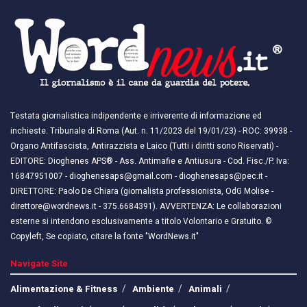
Testata giornalistica indipendente e irriverente di informazione ed
inchieste. Tribunale di Roma (Aut. n. 11/2023 del 19/01/23) - ROC: 39938 -
Organo Antifascista, Antirazzista e Laico (Tutti i diritti sono Riservati) -
EDITORE: Dioghenes APS® - Ass. Antimafie e Antiusura - Cod. Fisc./P. Iva:
16847951007 - dioghenesaps@gmail.com - dioghenesaps@pec.it - ​​
DIRETTORE: Paolo De Chiara (giornalista professionista, OdG Molise -
direttore@wordnews.it - ​​375.6684391). AVVERTENZA: Le collaborazioni
esterne si intendono esclusivamente a titolo Volontario e Gratuito. ©
Copyleft, Se copiato, citare la fonte "WordNews.it"
Navigate Site
Alimentazione & Fitness
Ambiente
Animali