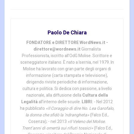
Paolo De Chiara
FONDATORE e DIRETTORE WordNews.it -
direttore@wordnews.it
Giornalista
Professionista, iscritto all’OdG Molise. Scrittore e
sceneggiatore italiano. È nato a Isernia, nel 1979. In
Molise ha lavorato con gran parte degli organi di
informazione (carta stampata e televisione),
dirigendo riviste periodiche di informazione,
cultura e politica. Si dedica con passione, a livello
nazionale, alla diffusione della
Cultura della
Legalità
all’interno delle scuole.
LIBRI:
- Nel 2012
ha pubblicato
«Il Coraggio di dire No. Lea Garofalo,
la donna che sfidò la ‘ndrangheta»
(Falco Ed.,
Cosenza); - nel 2013
«Il Veleno del Molise.
Trent’anni di omertà sui rifiuti tossici»
(Falco Ed.,