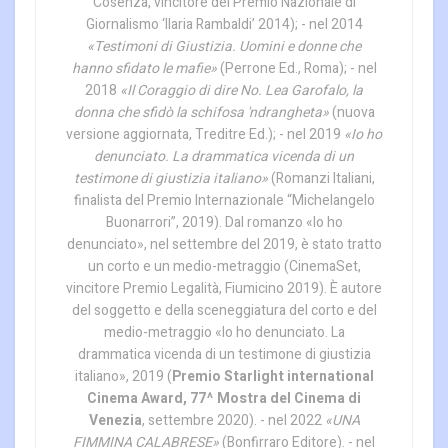
Cosenza, vincitore del Premio Nazionale di
Giornalismo ‘Ilaria Rambaldi’ 2014); - nel 2014
«Testimoni di Giustizia. Uomini e donne che
hanno sfidato le mafie»
(Perrone Ed., Roma); - nel
2018
«Il Coraggio di dire No. Lea Garofalo, la
donna che sfidò la schifosa 'ndrangheta»
(nuova
versione aggiornata, Treditre Ed.); - nel 2019
«Io ho
denunciato. La drammatica vicenda di un
testimone di giustizia italiano»
(Romanzi Italiani,
finalista del Premio Internazionale “Michelangelo
Buonarrori”, 2019). Dal romanzo «Io ho
denunciato», nel settembre del 2019, è stato tratto
un corto e un medio-metraggio (CinemaSet,
vincitore Premio Legalità, Fiumicino 2019). È autore
del soggetto e della sceneggiatura del corto e del
medio-metraggio «Io ho denunciato. La
drammatica vicenda di un testimone di giustizia
italiano», 2019 (
Premio Starlight international
Cinema Award, 77^ Mostra del Cinema di
Venezia
, settembre 2020). - nel 2022
«UNA
FIMMINA CALABRESE»
(Bonfirraro Editore). - nel