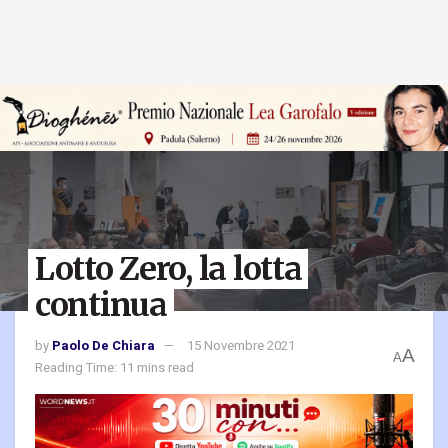
Lotto Zero, la lotta
continua
by
Paolo De Chiara
15 Novembre 2021
A
A
Reading Time: 11 mins read