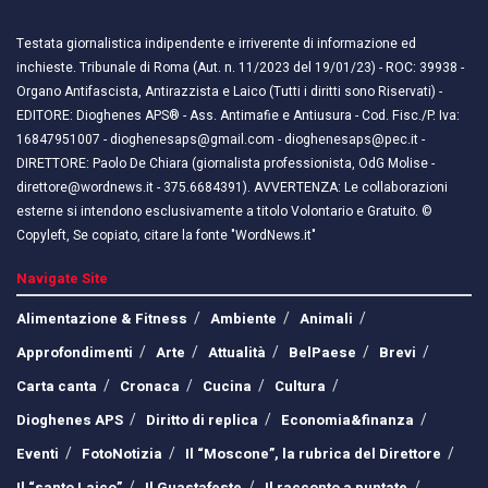
Testata giornalistica indipendente e irriverente di informazione ed
inchieste. Tribunale di Roma (Aut. n. 11/2023 del 19/01/23) - ROC: 39938 -
Organo Antifascista, Antirazzista e Laico (Tutti i diritti sono Riservati) -
EDITORE: Dioghenes APS® - Ass. Antimafie e Antiusura - Cod. Fisc./P. Iva:
16847951007 - dioghenesaps@gmail.com - dioghenesaps@pec.it - ​​
DIRETTORE: Paolo De Chiara (giornalista professionista, OdG Molise -
direttore@wordnews.it - ​​375.6684391). AVVERTENZA: Le collaborazioni
esterne si intendono esclusivamente a titolo Volontario e Gratuito. ©
Copyleft, Se copiato, citare la fonte "WordNews.it"
Navigate Site
Alimentazione & Fitness
Ambiente
Animali
Approfondimenti
Arte
Attualità
BelPaese
Brevi
Carta canta
Cronaca
Cucina
Cultura
Dioghenes APS
Diritto di replica
Economia&finanza
Eventi
FotoNotizia
Il “Moscone”, la rubrica del Direttore
Il “santo Laico”
Il Guastafeste
Il racconto a puntate