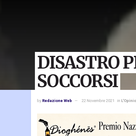
DISASTRO 
SOCCORSI
by
Redazione Web
22 Novembre 2021
in
L'Opini