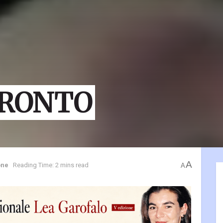
PRONTO
A
one
Reading Time: 2 mins read
A