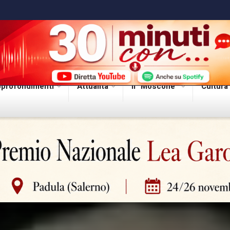
profondimenti
Attualità
Il “Moscone”
Cultura