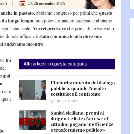
 anche in passato
questo
, abbiamo compreso per primi che
o da lungo tempo
, non poteva rimanere nascosto e abbiamo
Vorrei precisare
o egida sindacale.
che prima di arrivare allo
è stato comunicato alla direzione
ne di note ufficiali,
cui andavamo incontro
.
fin
ome
Altri articoli in questa categoria
 del
cupai
la
L’imbarbarimento del dialogo
pubblico: quando l’insulto
rrivare
sostituisce il confronto
 quali
5 AGOSTO 2026
Sanità siciliana, premi ai
dirigenti e liste d’attesa: «I
cittadini pagano inefficienze
ta
,
e trasformismo politico»