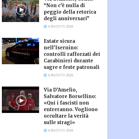
“Non c’è nulla di
peggio della retorica
degli anniversari”
6 AGOSTO 2026
Estate sicura
nell’Isernino:
controlli rafforzati dei
Carabinieri durante
sagre e feste patronali
6 AGOSTO 2026
Via D’Amelio,
Salvatore Borsellino:
«Qui i fascisti non
entreranno. Vogliono
occultare la verità
sulle stragi»
6 AGOSTO 2026