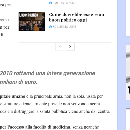
3 AGOSTO 2026
uga per
Come dovrebbe essere un
corso.
buon politico oggi
n per
30 LUGLIO 2026
di
l 2010 rottamó una intera generazione
milioni di euro
.
apitale umano
è la principale arma, non la sola, usata per
le strutture clientelarmente protette non venvono ancora
locale a distruggere la sanità pubblica viene anche dal centro.
er l'accesso alla facoltà di medicina
, senza neanche