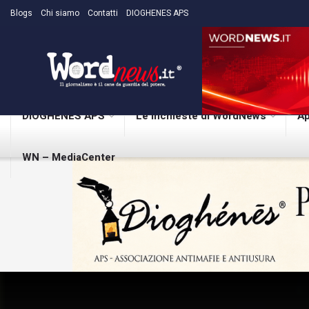
Blogs
Chi siamo
Contatti
DIOGHENES APS
DIOGHENES APS
Le inchieste di WordNews
Ap
WN – MediaCenter