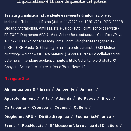
Testata giornalistica indipendente e irriverente di informazione ed
inchieste. Tribunale di Roma (Aut. n. 11/2023 del 19/01/23) - ROC: 39938 -
Organo Antifascista, Antirazzista e Laico (Tutti i diritti sono Riservati) -
EDITORE: Dioghenes APS® - Ass. Antimafie e Antiusura - Cod. Fisc./P. Iva:
16847951007 - dioghenesaps@gmail.com - dioghenesaps@pec.it - ​​
DIRETTORE: Paolo De Chiara (giornalista professionista, OdG Molise -
direttore@wordnews.it - ​​375.6684391). AVVERTENZA: Le collaborazioni
esterne si intendono esclusivamente a titolo Volontario e Gratuito. ©
Copyleft, Se copiato, citare la fonte "WordNews.it"
Navigate Site
Alimentazione & Fitness
Ambiente
Animali
Approfondimenti
Arte
Attualità
BelPaese
Brevi
Carta canta
Cronaca
Cucina
Cultura
Dioghenes APS
Diritto di replica
Economia&finanza
Eventi
FotoNotizia
Il “Moscone”, la rubrica del Direttore