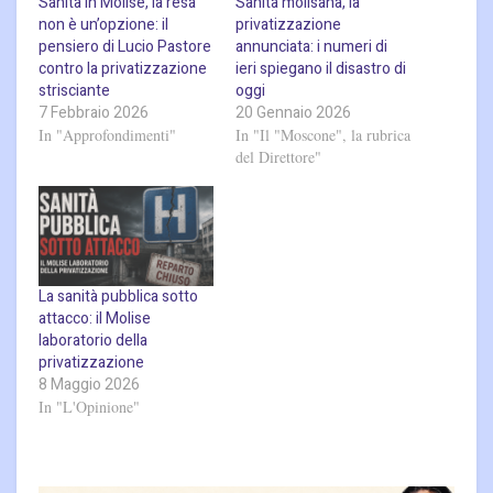
Sanità in Molise, la resa
Sanità molisana, la
non è un’opzione: il
privatizzazione
pensiero di Lucio Pastore
annunciata: i numeri di
contro la privatizzazione
ieri spiegano il disastro di
strisciante
oggi
7 Febbraio 2026
20 Gennaio 2026
In "Approfondimenti"
In "Il "Moscone", la rubrica
del Direttore"
La sanità pubblica sotto
attacco: il Molise
laboratorio della
privatizzazione
8 Maggio 2026
In "L'Opinione"