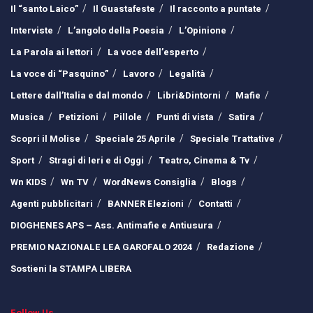
Il “santo Laico”
Il Guastafeste
Il racconto a puntate
Interviste
L’angolo della Poesia
L’Opinione
La Parola ai lettori
La voce dell’esperto
La voce di “Pasquino”
Lavoro
Legalità
Lettere dall’Italia e dal mondo
Libri&Dintorni
Mafie
Musica
Petizioni
Pillole
Punti di vista
Satira
Scopri il Molise
Speciale 25 Aprile
Speciale Trattative
Sport
Stragi di Ieri e di Oggi
Teatro, Cinema & Tv
Wn KIDS
Wn TV
WordNews Consiglia
Blogs
Agenti pubblicitari
BANNER Elezioni
Contatti
DIOGHENES APS – Ass. Antimafie e Antiusura
PREMIO NAZIONALE LEA GAROFALO 2024
Redazione
Sostieni la STAMPA LIBERA
Follow Us