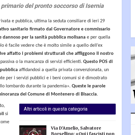
 primario del pronto soccorso di Isernia
vata e pubblica, ultima la seduta consiliare di ieri 29
ativo sanitario firmato dal Governatore e commissario
 dannoso per la sanità pubblica molisana
e per quella
lo è facile vedere che è molto simile a quello dell’ex
lve affatto i problemi strutturali che affliggono il nostro
passiva o la mancanza di servizi efficienti.
Questo POS di
à pubblica
affidandosi a quella privata convenzionata, un
e per i servizi pubblici e i beni comuni si è dimostrato
ello lombardo durante la pandemia».
Queste le parole
a minoranza del Comune di Montenero di Bisaccia
.
to,
Altri articoli in questa categoria
oli
si
 come
Via D’Amelio, Salvatore
Borsellino: «Qui i fascisti non