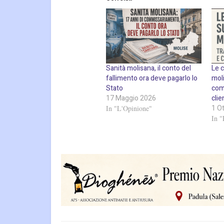
Sanità molisana, il conto del
Le c
fallimento ora deve pagarlo lo
moli
Stato
com
17 Maggio 2026
cli
1 O
In "L'Opinione"
In "