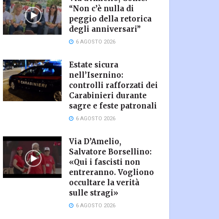
“Non c’è nulla di
peggio della retorica
degli anniversari”
6 AGOSTO 2026
Estate sicura
nell’Isernino:
controlli rafforzati dei
Carabinieri durante
sagre e feste patronali
6 AGOSTO 2026
Via D’Amelio,
Salvatore Borsellino:
«Qui i fascisti non
entreranno. Vogliono
occultare la verità
sulle stragi»
6 AGOSTO 2026