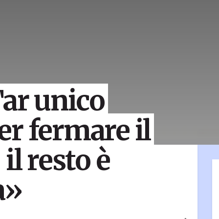
Tar unico
r fermare il
il resto è
a»