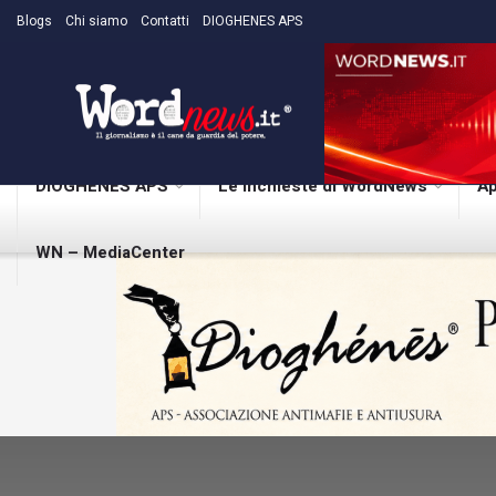
Blogs
Chi siamo
Contatti
DIOGHENES APS
DIOGHENES APS
Le inchieste di WordNews
Ap
WN – MediaCenter