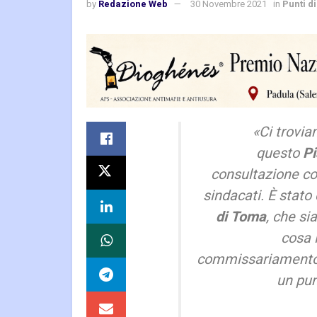
by
Redazione Web
30 Novembre 2021
in
Punti di
«Ci trovia
questo
Pi
consultazione con 
sindacati. È stato
di Toma
, che si
cosa 
commissariamento.
un pun