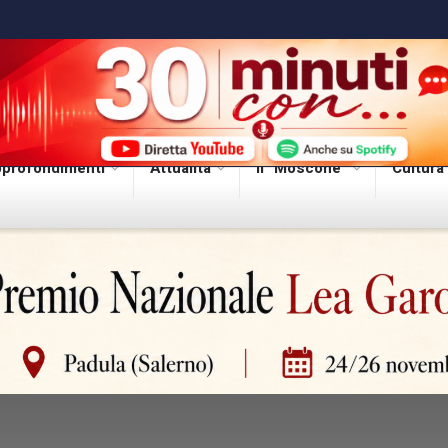
profondimenti
Attualità
Il “Moscone”
Cultura