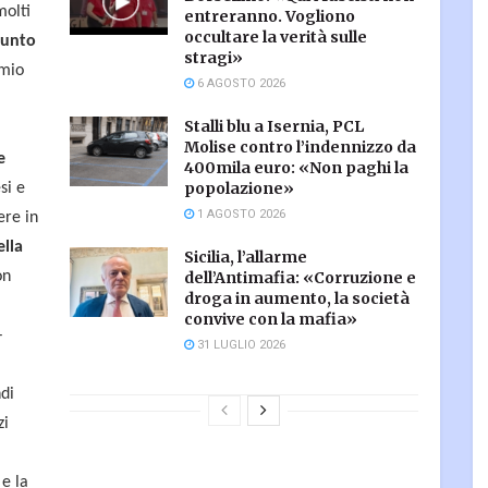
molti
entreranno. Vogliono
occultare la verità sulle
Punto
stragi»
omio
6 AGOSTO 2026
Stalli blu a Isernia, PCL
Molise contro l’indennizzo da
e
400mila euro: «Non paghi la
popolazione»
si e
1 AGOSTO 2026
ere in
ella
Sicilia, l’allarme
on
dell’Antimafia: «Corruzione e
droga in aumento, la società
convive con la mafia»
–
31 LUGLIO 2026
ndi
zi
e la