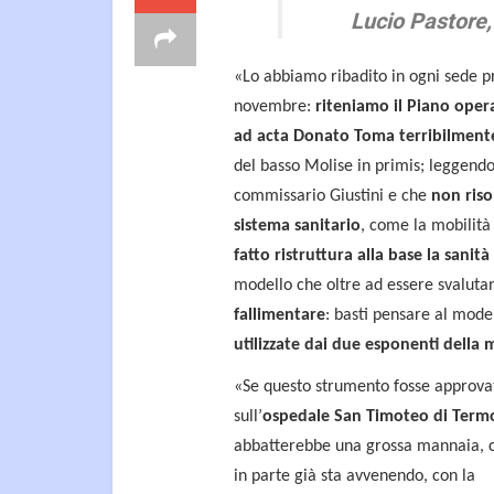
Lucio Pastore,
«Lo abbiamo ribadito in ogni sede pri
novembre:
riteniamo il Piano oper
ad acta Donato Toma terribilmente
del basso Molise in primis; leggendo
commissario Giustini e che
non riso
sistema sanitario
, come la mobilità 
fatto ristruttura alla base la sanit
modello che oltre ad essere svalutant
fallimentare
: basti pensare al mod
utilizzate dai due esponenti dell
«Se questo strumento fosse approva
sull’
ospedale San Timoteo di Term
abbatterebbe una grossa mannaia,
in parte già sta avvenendo, con la