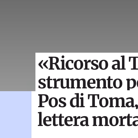
«Ricorso al 
strumento pe
Pos di Toma, 
lettera mort