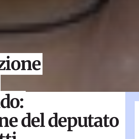
zione
do:
ne del deputato