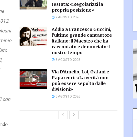
testata: «Regolarizzi la
propria posizione»
me
7 AGOSTO 2026
012,
Addio a Francesco Guccini,
alcuni
l’ultimo grande cantautore
minio
italiano: il Maestro che ha
raccontato e denunciato il
dato
nostro tempo
i,
6 AGOSTO 2026
Via D’Amelio, Loi, Gatani e
Paparcuri: «La verità non
può essere sepolta dalle
divisioni»
5 AGOSTO 2026
i con
ando