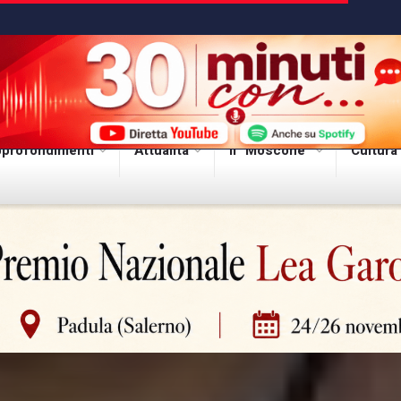
profondimenti
Attualità
Il “Moscone”
Cultura