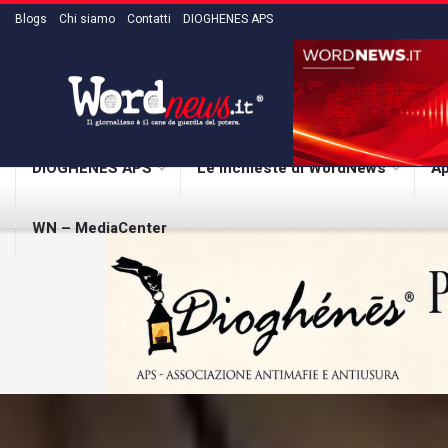
Blogs
Chi siamo
Contatti
DIOGHENES APS
DIOGHENES APS
Le inchieste di WordNews
Ap
WN – MediaCenter