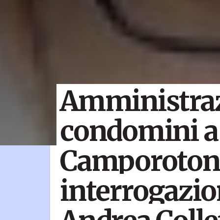
Amministra
condomini a
Camporoton
interrogazio