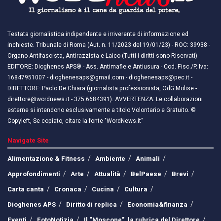
Testata giornalistica indipendente e irriverente di informazione ed
inchieste. Tribunale di Roma (Aut. n. 11/2023 del 19/01/23) - ROC: 39938 -
Organo Antifascista, Antirazzista e Laico (Tutti i diritti sono Riservati) -
EDITORE: Dioghenes APS® - Ass. Antimafie e Antiusura - Cod. Fisc./P. Iva:
16847951007 - dioghenesaps@gmail.com - dioghenesaps@pec.it - ​​
DIRETTORE: Paolo De Chiara (giornalista professionista, OdG Molise -
direttore@wordnews.it - ​​375.6684391). AVVERTENZA: Le collaborazioni
esterne si intendono esclusivamente a titolo Volontario e Gratuito. ©
Copyleft, Se copiato, citare la fonte "WordNews.it"
Navigate Site
Alimentazione & Fitness
Ambiente
Animali
Approfondimenti
Arte
Attualità
BelPaese
Brevi
Carta canta
Cronaca
Cucina
Cultura
Dioghenes APS
Diritto di replica
Economia&finanza
Eventi
FotoNotizia
Il “Moscone”, la rubrica del Direttore