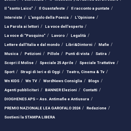
Il “santo Laico”
Il Guastafeste
Il racconto a puntate
Interviste
L’angolo della Poesia
L’Opinione
La Parola ai lettori
La voce dell’esperto
La voce di “Pasquino”
Lavoro
Legalità
Lettere dall’Italia e dal mondo
Libri&Dintorni
Mafie
Musica
Petizioni
Pillole
Punti di vista
Satira
Scopri il Molise
Speciale 25 Aprile
Speciale Trattative
Sport
Stragi di Ieri e di Oggi
Teatro, Cinema & Tv
Wn KIDS
Wn TV
WordNews Consiglia
Blogs
Agenti pubblicitari
BANNER Elezioni
Contatti
DIOGHENES APS – Ass. Antimafie e Antiusura
PREMIO NAZIONALE LEA GAROFALO 2024
Redazione
Sostieni la STAMPA LIBERA