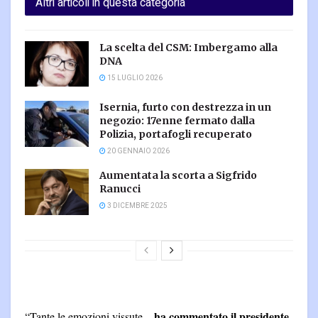
Altri articoli in questa categoria
La scelta del CSM: Imbergamo alla
DNA
15 LUGLIO 2026
Isernia, furto con destrezza in un
negozio: 17enne fermato dalla
Polizia, portafogli recuperato
20 GENNAIO 2026
Aumentata la scorta a Sigfrido
Ranucci
3 DICEMBRE 2025
ha commentato il presidente
“Tante le emozioni vissute –