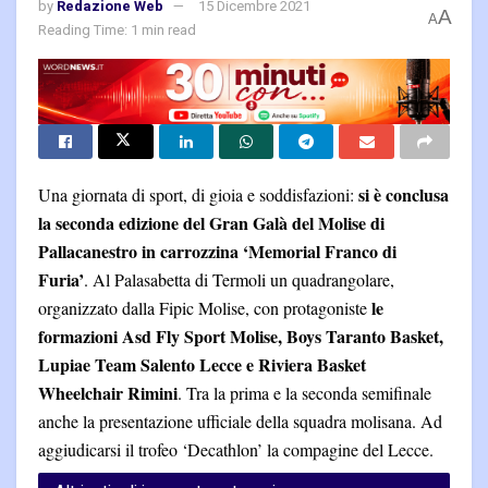
by
Redazione Web
15 Dicembre 2021
A
A
Reading Time: 1 min read
si è conclusa
Una giornata di sport, di gioia e soddisfazioni:
la seconda edizione del Gran Galà del Molise di
Pallacanestro in carrozzina ‘Memorial Franco di
Furia’
. Al Palasabetta di Termoli un quadrangolare,
le
organizzato dalla Fipic Molise, con protagoniste
formazioni Asd Fly Sport Molise, Boys Taranto Basket,
Lupiae Team Salento Lecce e Riviera Basket
Wheelchair Rimini
. Tra la prima e la seconda semifinale
anche la presentazione ufficiale della squadra molisana. Ad
aggiudicarsi il trofeo ‘Decathlon’ la compagine del Lecce.