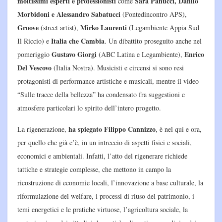
moltissimi esperti e professionisti
Sara Panucci, Danilo
come
Morbidoni e Alessandro Sabatucci
(Pontedincontro APS),
Groove
Mirko Laurenti
(street artist),
(Legambiente Appia Sud
Italia che Cambia
Il Riccio) e
. Un dibattito proseguito anche nel
Gustavo Giorgi
Enrico
pomeriggio
(ABC Latina e Legambiente),
Del Vescovo
(Italia Nostra). Musicisti e circensi si sono resi
protagonisti di performance artistiche e musicali, mentre il video
“Sulle tracce della bellezza” ha condensato fra suggestioni e
atmosfere particolari lo spirito dell’intero progetto.
ha spiegato Filippo Cannizzo
La rigenerazione,
, è nel qui e ora,
per quello che già c’è, in un intreccio di aspetti fisici e sociali,
economici e ambientali. Infatti, l’atto del rigenerare richiede
tattiche e strategie complesse, che mettono in campo la
ricostruzione di economie locali, l’innovazione a base culturale, la
riformulazione del welfare, i processi di riuso del patrimonio, i
temi energetici e le pratiche virtuose, l’agricoltura sociale, la