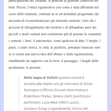
partecipazione dei cittadini, le pratiche di gestione condivisa dei
beni. Perciò, l’ottica rigenerativa così come è stata affrontata nel
corso delle relazioni, contiene in sé un’attitudine progettuale che
necessita di riconcettualizzare gli elementi esistenti, visto che i
processi di infragilimento dei territori e di abbandono pure dei
piccoli o medi comuni non consentono più di pensare le comunità,
i contesti, i beni, il patrimonio, come qualcosa di dato. I luoghi, i
paesi, i centri storici, le città, le periferie, potranno rinascere solo
se si creerà una nuova idea dell’abitare e della rigenerazione,
ristabilendo un rapporto con la terra, il paesaggio, i luoghi della
produzione, le persone.
Nella tappa di Velletri
questa visione è
tornata alla ribalta con gli interventi di Giulia
Sonzogno (Officine Giovani Aree Interne e
Riabilitare l’Italia), Serena Gatti (scrittrice e
performer), Luca Masi (ANCI Lazio),
Gustavo Giorgi (Legambiente), Enrico Del