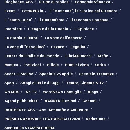
Dioghenes APS
Diritto di replica
Economia&finanza
Eventi
FotoNotizia
Il “Moscone”, la rubrica del Direttore
Il “santo Laico”
Il Guastafeste
Il racconto a puntate
Interviste
L’angolo della Poesia
L’Opinione
La Parola ai lettori
La voce dell’esperto
La voce di “Pasquino”
Lavoro
Legalità
Lettere dall’Italia e dal mondo
Libri&Dintorni
Mafie
Musica
Petizioni
Pillole
Punti di vista
Satira
Scopri il Molise
Speciale 25 Aprile
Speciale Trattative
Sport
Stragi di Ieri e di Oggi
Teatro, Cinema & Tv
Wn KIDS
Wn TV
WordNews Consiglia
Blogs
Agenti pubblicitari
BANNER Elezioni
Contatti
DIOGHENES APS – Ass. Antimafie e Antiusura
PREMIO NAZIONALE LEA GAROFALO 2024
Redazione
Sostieni la STAMPA LIBERA