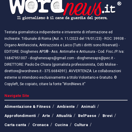
Testata giornalistica indipendente e irriverente di informazione ed
inchieste. Tribunale di Roma (Aut. n. 11/2023 del 19/01/23) - ROC: 39938 -
Organo Antifascista, Antirazzista e Laico (Tutti i diritti sono Riservati) -
EDITORE: Dioghenes APS® - Ass. Antimafie e Antiusura - Cod. Fisc./P. Iva:
16847951007 - dioghenesaps@gmail.com - dioghenesaps@pec.it - ​​
DIRETTORE: Paolo De Chiara (giornalista professionista, OdG Molise -
direttore@wordnews.it - ​​375.6684391). AVVERTENZA: Le collaborazioni
esterne si intendono esclusivamente a titolo Volontario e Gratuito. ©
Copyleft, Se copiato, citare la fonte "WordNews.it"
Navigate Site
Alimentazione & Fitness
Ambiente
Animali
Approfondimenti
Arte
Attualità
BelPaese
Brevi
Carta canta
Cronaca
Cucina
Cultura