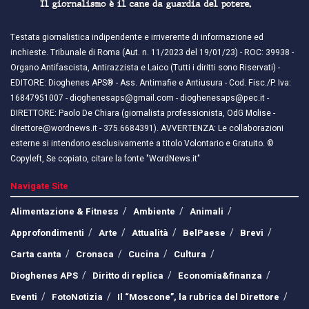
Testata giornalistica indipendente e irriverente di informazione ed
inchieste. Tribunale di Roma (Aut. n. 11/2023 del 19/01/23) - ROC: 39938 -
Organo Antifascista, Antirazzista e Laico (Tutti i diritti sono Riservati) -
EDITORE: Dioghenes APS® - Ass. Antimafie e Antiusura - Cod. Fisc./P. Iva:
16847951007 - dioghenesaps@gmail.com - dioghenesaps@pec.it - ​​
DIRETTORE: Paolo De Chiara (giornalista professionista, OdG Molise -
direttore@wordnews.it - ​​375.6684391). AVVERTENZA: Le collaborazioni
esterne si intendono esclusivamente a titolo Volontario e Gratuito. ©
Copyleft, Se copiato, citare la fonte "WordNews.it"
Navigate Site
Alimentazione & Fitness
Ambiente
Animali
Approfondimenti
Arte
Attualità
BelPaese
Brevi
Carta canta
Cronaca
Cucina
Cultura
Dioghenes APS
Diritto di replica
Economia&finanza
Eventi
FotoNotizia
Il “Moscone”, la rubrica del Direttore