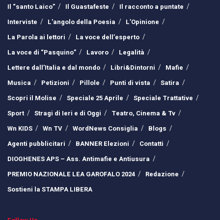
Il “santo Laico”
Il Guastafeste
Il racconto a puntate
Interviste
L’angolo della Poesia
L’Opinione
La Parola ai lettori
La voce dell’esperto
La voce di “Pasquino”
Lavoro
Legalità
Lettere dall’Italia e dal mondo
Libri&Dintorni
Mafie
Musica
Petizioni
Pillole
Punti di vista
Satira
Scopri il Molise
Speciale 25 Aprile
Speciale Trattative
Sport
Stragi di Ieri e di Oggi
Teatro, Cinema & Tv
Wn KIDS
Wn TV
WordNews Consiglia
Blogs
Agenti pubblicitari
BANNER Elezioni
Contatti
DIOGHENES APS – Ass. Antimafie e Antiusura
PREMIO NAZIONALE LEA GAROFALO 2024
Redazione
Sostieni la STAMPA LIBERA