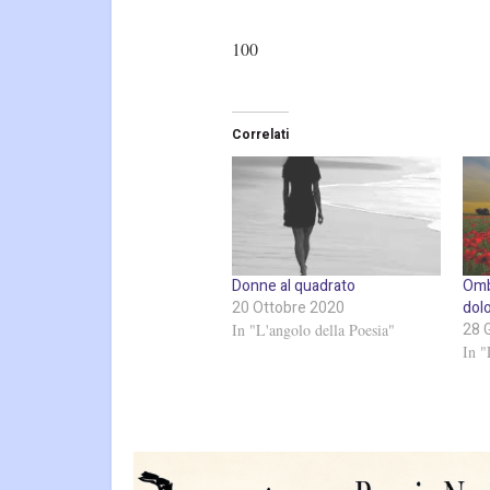
100
Correlati
Donne al quadrato
Ombr
20 Ottobre 2020
dol
28 
In "L'angolo della Poesia"
In "