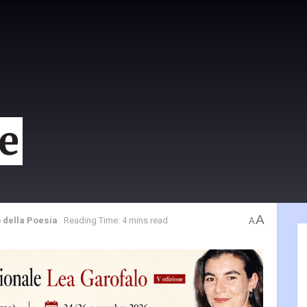
te
A
o della Poesia
Reading Time: 4 mins read
A