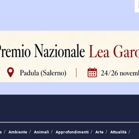
s
Ambiente
Animali
Approfondimenti
Arte
Attualità