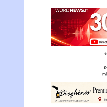
e
p
mi