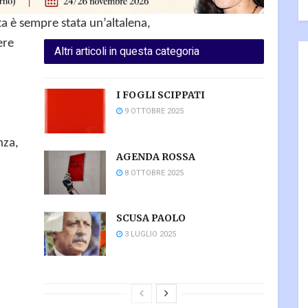
ta è sempre stata un’altalena,
ere
Altri articoli in questa categoria
I FOGLI SCIPPATI
9 OTTOBRE 2025
nza,
AGENDA ROSSA
8 OTTOBRE 2025
SCUSA PAOLO
3 LUGLIO 2025