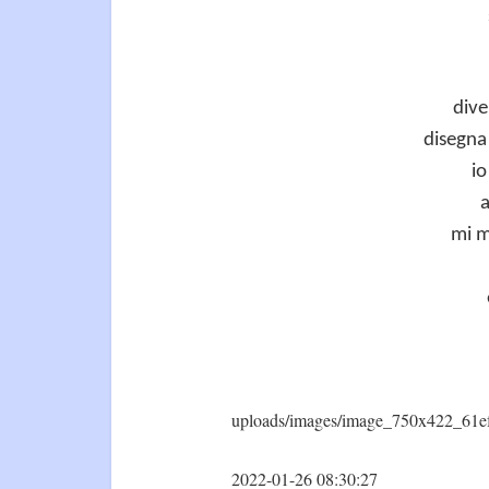
dive
disegna 
io
a
mi m
uploads/images/image_750x422_61e
2022-01-26 08:30:27