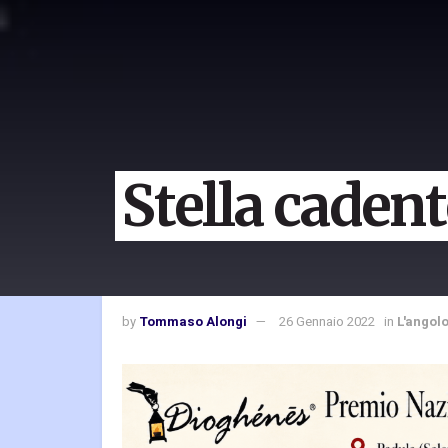
Stella caden
by
Tommaso Alongi
26 Gennaio 2022
in
L'angol