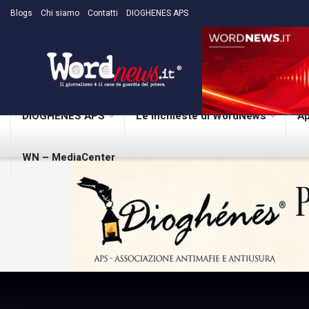
Blogs
Chi siamo
Contatti
DIOGHENES APS
DIOGHENES APS
Le inchieste di WordNews
Ap
WN – MediaCenter