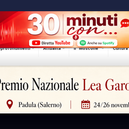
profondimenti
Attualità
Il “Moscone”
Cultura