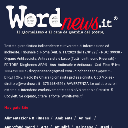
Testata giornalistica indipendente e irriverente di informazione ed
inchieste. Tribunale di Roma (Aut. n. 11/2023 del 19/01/23) - ROC: 39938 -
Organo Antifascista, Antirazzista e Laico (Tutti i diritti sono Riservati) -
EDITORE: Dioghenes APS® - Ass. Antimafie e Antiusura - Cod. Fisc./P. Iva:
16847951007 - dioghenesaps@gmail.com - dioghenesaps@pec.it - ​​
DIRETTORE: Paolo De Chiara (giornalista professionista, OdG Molise -
direttore@wordnews.it - ​​375.6684391). AVVERTENZA: Le collaborazioni
esterne si intendono esclusivamente a titolo Volontario e Gratuito. ©
Copyleft, Se copiato, citare la fonte "WordNews.it"
Navigate Site
Alimentazione & Fitness
Ambiente
Animali
Approfondimenti
Arte
Attualità
BelPaese
Brevi