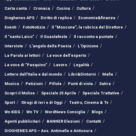
Carta canta
Cronaca
Cucina
Cultura
Dioghenes APS
Diritto di replica
Economia&finanza
Eventi
FotoNotizia
Il “Moscone”, la rubrica del Direttore
Il “santo Laico”
Il Guastafeste
Il racconto a puntate
Interviste
L’angolo della Poesia
L’Opinione
La Parola ai lettori
La voce dell’esperto
La voce di “Pasquino”
Lavoro
Legalità
Lettere dall’Italia e dal mondo
Libri&Dintorni
Mafie
Musica
Petizioni
Pillole
Punti di vista
Satira
Scopri il Molise
Speciale 25 Aprile
Speciale Trattative
Sport
Stragi di Ieri e di Oggi
Teatro, Cinema & Tv
Wn KIDS
Wn TV
WordNews Consiglia
Blogs
Agenti pubblicitari
BANNER Elezioni
Contatti
DIOGHENES APS – Ass. Antimafie e Antiusura