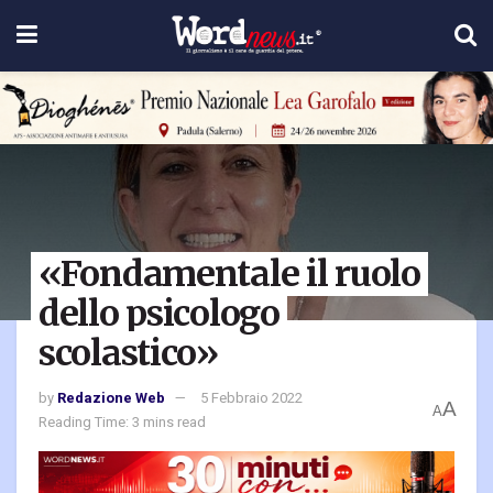
«Fondamentale il ruolo
dello psicologo
scolastico»
by
Redazione Web
5 Febbraio 2022
A
A
Reading Time: 3 mins read