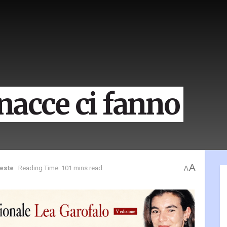
nacce ci fanno
A
feste
Reading Time: 101 mins read
A