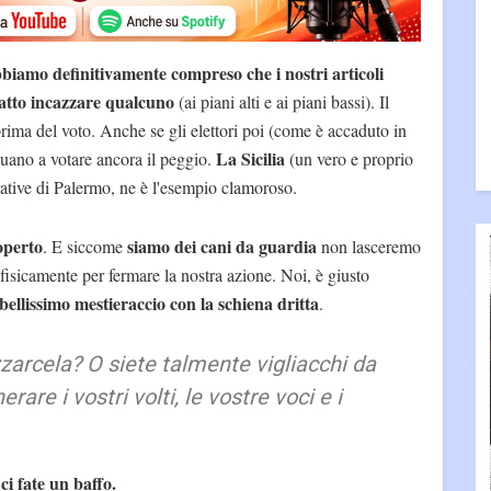
biamo definitivamente compreso che i nostri articoli
fatto incazzare qualcuno
(ai piani alti e ai piani bassi). Il
 prima del voto. Anche se gli elettori poi (come è accaduto in
La Sicilia
inuano a votare ancora il peggio.
(un vero e proprio
rative di Palermo, ne è l'esempio clamoroso.
operto
siamo dei cani da guardia
. E siccome
non lasceremo
 fisicamente per fermare la nostra azione. Noi, è giusto
bellissimo mestieraccio con la schiena dritta
.
zarcela? O siete talmente vigliacchi da
are i vostri volti, le vostre voci e i
i fate un baffo.