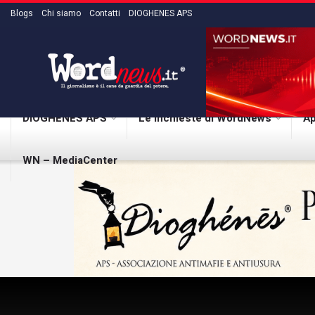
Blogs
Chi siamo
Contatti
DIOGHENES APS
DIOGHENES APS
Le inchieste di WordNews
Ap
WN – MediaCenter