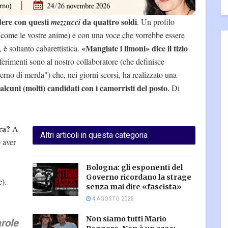
idere con questi
da quattro soldi
mezzucci
. Un profilo
(come le vostre anime) e con una voce che vorrebbe essere
«Mangiate i limoni» dice il tizio
, è soltanto cabarettistica.
iferimenti sono al nostro collaboratore (che definisce
no di merda") che, nei giorni scorsi, ha realizzato una
 alcuni (molti) candidati con i camorristi del posto
. Di
ra?
A
Altri articoli in questa categoria
 aver
Bologna: gli esponenti del
Governo ricordano la strage
e).
senza mai dire «fascista»
4 AGOSTO 2026
Non siamo tutti Mario
arole