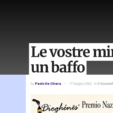
Le vostre mi
un baffo
by
Paolo De Chiara
17 Giugno 2022
in
Il Guasta