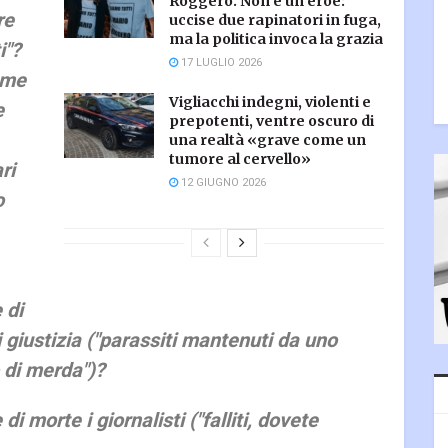
Roggero. Non è un eroe:
re
uccise due rapinatori in fuga,
ma la politica invoca la grazia
i"?
17 LUGLIO 2026
ome
Vigliacchi indegni, violenti e
e
prepotenti, ventre oscuro di
una realtà «grave come un
tumore al cervello»
ri
12 GIUGNO 2026
o
 di
i giustizia ("parassiti mantenuti da uno
 di merda")?
i morte i giornalisti ("falliti, dovete