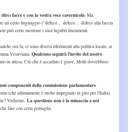
er dire) facce e con la vostra voce cavernicola
. Ma,
zare un certo linguaggio ("defeco… defeco… defeco alla faccia
non può certo mostrare i suoi lugubri lineamenti.
alche ora fa, ci sono diversi riferimenti alla politica locale, ai
Qualcuno seguirà l'invito del nostro
i Somma Vesuviana.
mo in attesa. Ciò che è accaduto è grave. Molti dovrebbero
alcuni componenti della commissione parlamentare
rra (che ultimamente è molto impegnato in giro per l'Italia).
La questione non è la minaccia a noi
ione? Vedremo.
 che fare con certa gentaglia.