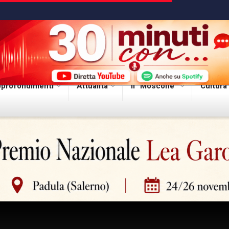
profondimenti
Attualità
Il “Moscone”
Cultura