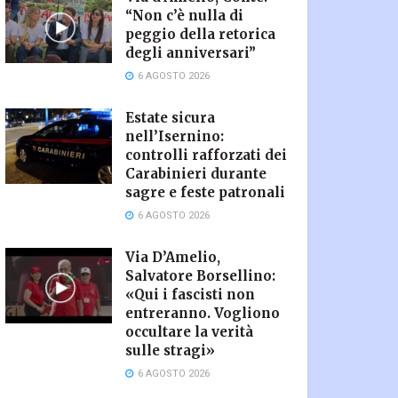
“Non c’è nulla di
peggio della retorica
degli anniversari”
6 AGOSTO 2026
Estate sicura
nell’Isernino:
controlli rafforzati dei
Carabinieri durante
sagre e feste patronali
6 AGOSTO 2026
Via D’Amelio,
Salvatore Borsellino:
«Qui i fascisti non
entreranno. Vogliono
occultare la verità
sulle stragi»
6 AGOSTO 2026