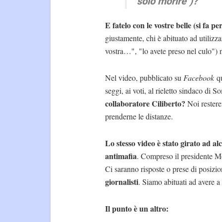
solo morire")?
E fatelo con le vostre belle (si fa p
giustamente, chi è abituato ad utiliz
vostra…", "lo avete preso nel culo") 
Nel video, pubblicato su
Facebook
qu
seggi, ai voti, al rieletto sindaco d
collaboratore Ciliberto?
Noi restere
prenderne le distanze.
Lo stesso video è stato girato ad 
antimafia
. Compreso il presidente Mo
Ci saranno risposte o prese di posiz
giornalisti
. Siamo abituati ad avere a
Il punto è un altro: