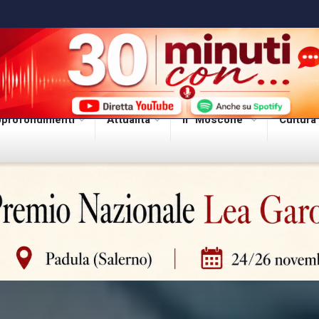
profondimenti
Attualità
Il “Moscone”
Cultura