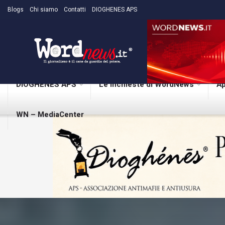
Blogs
Chi siamo
Contatti
DIOGHENES APS
DIOGHENES APS
Le inchieste di WordNews
Ap
WN – MediaCenter