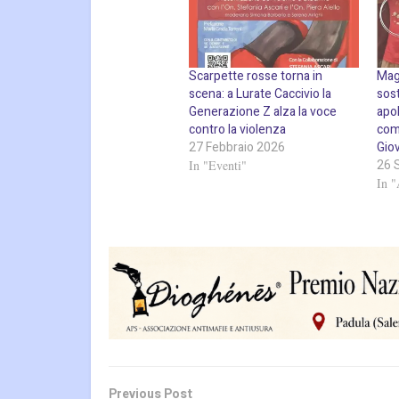
Scarpette rosse torna in
Mag
scena: a Lurate Caccivio la
sos
Generazione Z alza la voce
apol
contro la violenza
com
27 Febbraio 2026
Giov
26 
In "Eventi"
In "
Previous Post