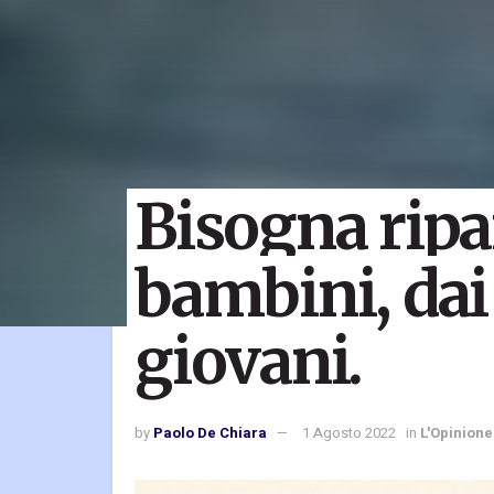
Bisogna ripar
bambini, dai 
giovani.
by
Paolo De Chiara
1 Agosto 2022
in
L'Opinione