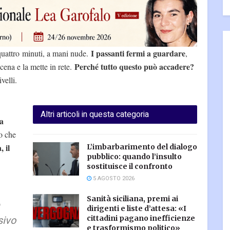
I passanti fermi a guardare
uattro minuti, a mani nude.
,
Perché tutto questo può accadere?
cena e la mette in rete.
velli.
Altri articoli in questa categoria
la
o che
, il
L’imbarbarimento del dialogo
pubblico: quando l’insulto
sostituisce il confronto
5 AGOSTO 2026
Sanità siciliana, premi ai
dirigenti e liste d’attesa: «I
sivo
cittadini pagano inefficienze
e trasformismo politico»