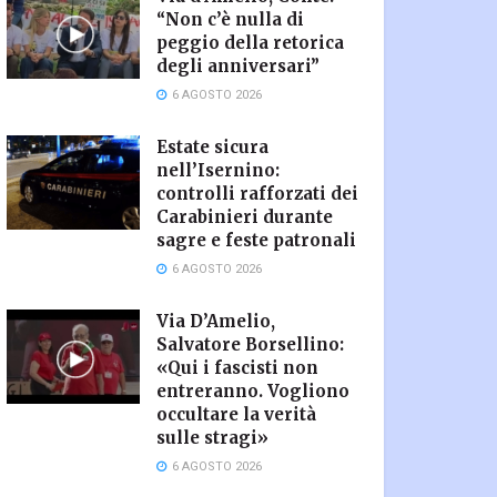
“Non c’è nulla di
peggio della retorica
degli anniversari”
6 AGOSTO 2026
Estate sicura
nell’Isernino:
controlli rafforzati dei
Carabinieri durante
sagre e feste patronali
6 AGOSTO 2026
Via D’Amelio,
Salvatore Borsellino:
«Qui i fascisti non
entreranno. Vogliono
occultare la verità
sulle stragi»
6 AGOSTO 2026