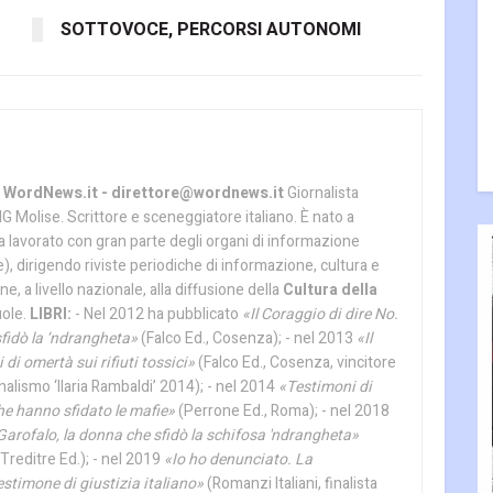
SOTTOVOCE, PERCORSI AUTONOMI
ordNews.it - direttore@wordnews.it
Giornalista
OdG Molise. Scrittore e sceneggiatore italiano. È nato a
ha lavorato con gran parte degli organi di informazione
), dirigendo riviste periodiche di informazione, cultura e
ne, a livello nazionale, alla diffusione della
Cultura della
uole.
LIBRI:
- Nel 2012 ha pubblicato
«Il Coraggio di dire No.
fidò la ‘ndrangheta»
(Falco Ed., Cosenza); - nel 2013
«Il
 di omertà sui rifiuti tossici»
(Falco Ed., Cosenza, vincitore
alismo ‘Ilaria Rambaldi’ 2014); - nel 2014
«Testimoni di
he hanno sfidato le mafie»
(Perrone Ed., Roma); - nel 2018
 Garofalo, la donna che sfidò la schifosa 'ndrangheta»
Treditre Ed.); - nel 2019
«Io ho denunciato. La
stimone di giustizia italiano»
(Romanzi Italiani, finalista