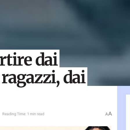
tire dai
ragazzi, dai
A
Reading Time: 1 min read
A