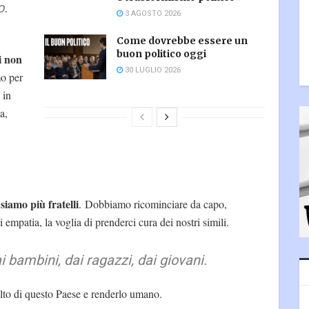
o.
3 AGOSTO 2026
Come dovrebbe essere un
buon politico oggi
di non
30 LUGLIO 2026
o per
 in
a,
iamo più fratelli
. Dobbiamo ricominciare da capo,
i empatia, la voglia di prenderci cura dei nostri simili.
i bambini, dai ragazzi, dai giovani.
lto di questo Paese e renderlo umano.