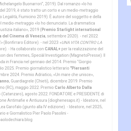
Michelangelo Buonarrori”, 2019). Dal romanzo «Io ho
del 2019, è stato tratto un corto e un medio-metraggio
 Legalità, Fiumicino 2019). È autore del soggetto e della
el medio-metraggio «Io ho denunciato. La drammatica
ustizia italiano», 2019 (
Premio Starlight international
 del Cinema di Venezia
, settembre 2020). - nel 2022
E»
(Bonfirraro Editore). - nel 2023
«UNA VITA CONTRO LA
ore). - Ha collaborato con
CANAL+
per la realizzazione del
ison des femmes, Speciàl Investigation (MagnetoPresse). Il
da in Francia nel gennaio del 2014. Premio "Giorgio
io 2025. Premio giornalistico letterario
"Piersanti
mbre 2024. Premio Adriatico, «Un mare che unisce»,
’anno
, Guardiagrele (Chieti), dicembre 2019. Premio
rno (RC), maggio 2022. Premio
Carlo Alberto Dalla
lo (Catanzaro), agosto 2022. FONDATORE e PRESIDENTE di
one Antimafie e Antiusura (dioghenesaps.it) - Ideatore, nel
a Garofalo (giunto alla IV edizione). - Ideatore, nel 2025,
io e Giornalistico Pier Paolo Pasolini -
aolodechiara.blog