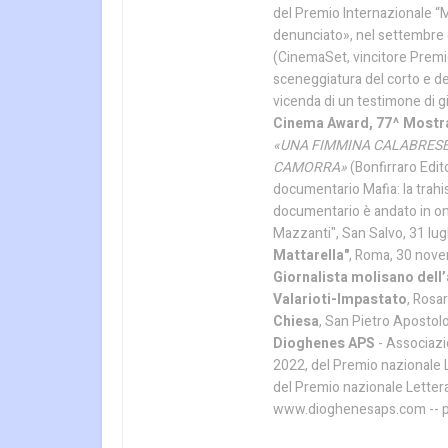
del Premio Internazionale “
denunciato», nel settembre 
(CinemaSet, vincitore Premio
sceneggiatura del corto e d
vicenda di un testimone di gi
Cinema Award, 77^ Mostra
«UNA FIMMINA CALABRES
CAMORRA»
(Bonfirraro Edit
documentario Mafia: la trah
documentario è andato in on
Mazzanti", San Salvo, 31 lugl
Mattarella"
, Roma, 30 nove
Giornalista molisano dell
Valarioti-Impastato
, Rosa
Chiesa
, San Pietro Aposto
Dioghenes APS
- Associazi
2022, del Premio nazionale Le
del Premio nazionale Letterar
www.dioghenesaps.com -- p