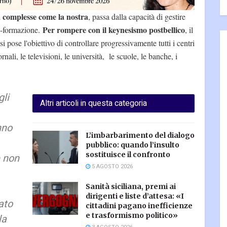
à complesse come la nostra
, passa dalla capacità di gestire
Per rompere con il keynesismo postbellico
ne-formazione.
, il
 pose l'obiettivo di controllare progressivamente tutti i centri
nali, le televisioni, le università, le scuole, le banche, i
li
Altri articoli in questa categoria
nno
L’imbarbarimento del dialogo
pubblico: quando l’insulto
sostituisce il confronto
e non
5 AGOSTO 2026
Sanità siciliana, premi ai
dirigenti e liste d’attesa: «I
ato
cittadini pagano inefficienze
e trasformismo politico»
la