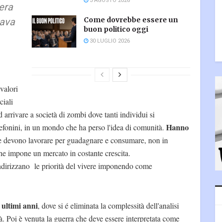
3 AGOSTO 2026
 era
ava
Come dovrebbe essere un
buon politico oggi
30 LUGLIO 2026
 valori
ciali
d arrivare a società di zombi dove tanti individui si
Hanno
efonini, in un mondo che ha perso l'idea di comunità.
e devono lavorare per guadagnare e consumare, non in
che impone un mercato in costante crescita.
indirizzano le priorità del vivere imponendo come
 ultimi anni
, dove si é eliminata la complessità dell'analisi
tà. Poi è venuta la guerra che deve essere interpretata come