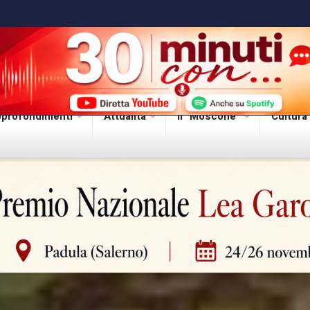
profondimenti
Attualità
Il “Moscone”
Cultura