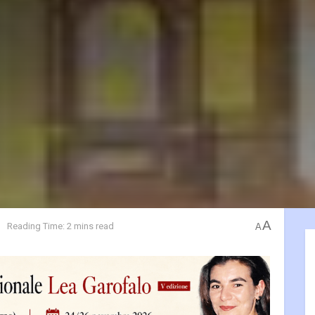
A
e
Reading Time: 2 mins read
A