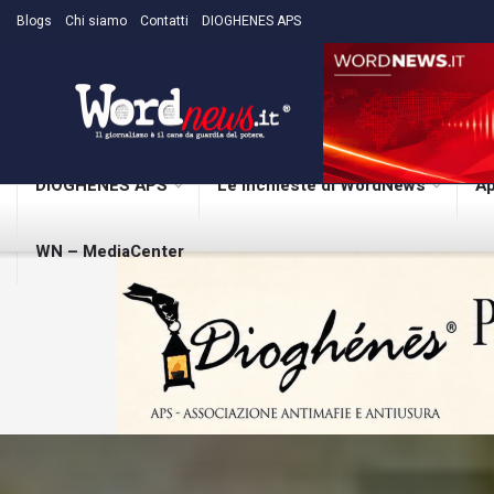
Blogs
Chi siamo
Contatti
DIOGHENES APS
DIOGHENES APS
Le inchieste di WordNews
Ap
WN – MediaCenter