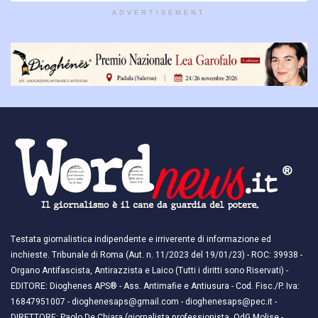
ADVERTISEMENT
Testata giornalistica indipendente e irriverente di informazione ed
inchieste. Tribunale di Roma (Aut. n. 11/2023 del 19/01/23) - ROC: 39938 -
Organo Antifascista, Antirazzista e Laico (Tutti i diritti sono Riservati) -
EDITORE: Dioghenes APS® - Ass. Antimafie e Antiusura - Cod. Fisc./P. Iva:
16847951007 - dioghenesaps@gmail.com - dioghenesaps@pec.it - ​​
DIRETTORE: Paolo De Chiara (giornalista professionista, OdG Molise -