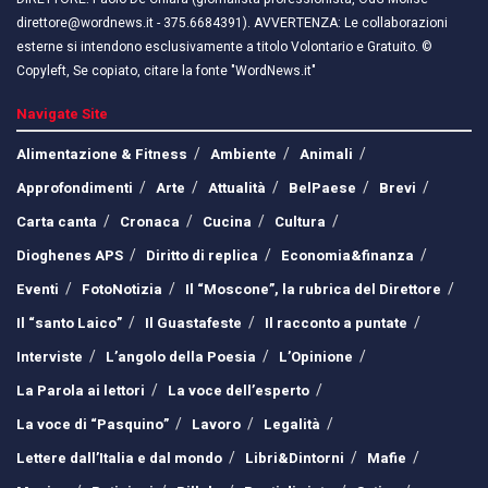
direttore@wordnews.it - ​​375.6684391). AVVERTENZA: Le collaborazioni
esterne si intendono esclusivamente a titolo Volontario e Gratuito. ©
Copyleft, Se copiato, citare la fonte "WordNews.it"
Navigate Site
Alimentazione & Fitness
Ambiente
Animali
Approfondimenti
Arte
Attualità
BelPaese
Brevi
Carta canta
Cronaca
Cucina
Cultura
Dioghenes APS
Diritto di replica
Economia&finanza
Eventi
FotoNotizia
Il “Moscone”, la rubrica del Direttore
Il “santo Laico”
Il Guastafeste
Il racconto a puntate
Interviste
L’angolo della Poesia
L’Opinione
La Parola ai lettori
La voce dell’esperto
La voce di “Pasquino”
Lavoro
Legalità
Lettere dall’Italia e dal mondo
Libri&Dintorni
Mafie