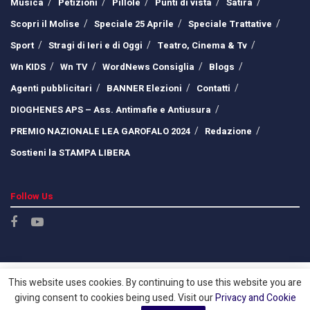
Musica
Petizioni
Pillole
Punti di vista
Satira
Scopri il Molise
Speciale 25 Aprile
Speciale Trattative
Sport
Stragi di Ieri e di Oggi
Teatro, Cinema & Tv
Wn KIDS
Wn TV
WordNews Consiglia
Blogs
Agenti pubblicitari
BANNER Elezioni
Contatti
DIOGHENES APS – Ass. Antimafie e Antiusura
PREMIO NAZIONALE LEA GAROFALO 2024
Redazione
Sostieni la STAMPA LIBERA
Follow Us
This website uses cookies. By continuing to use this website you are
giving consent to cookies being used. Visit our
Privacy and Cookie