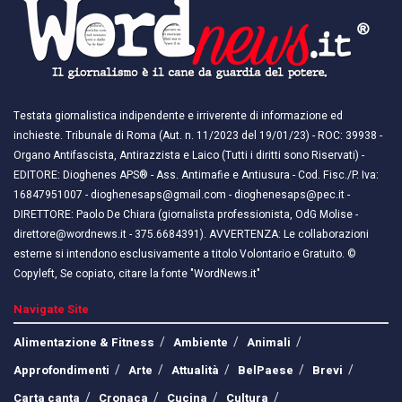
Testata giornalistica indipendente e irriverente di informazione ed
inchieste. Tribunale di Roma (Aut. n. 11/2023 del 19/01/23) - ROC: 39938 -
Organo Antifascista, Antirazzista e Laico (Tutti i diritti sono Riservati) -
EDITORE: Dioghenes APS® - Ass. Antimafie e Antiusura - Cod. Fisc./P. Iva:
16847951007 - dioghenesaps@gmail.com - dioghenesaps@pec.it - ​​
DIRETTORE: Paolo De Chiara (giornalista professionista, OdG Molise -
direttore@wordnews.it - ​​375.6684391). AVVERTENZA: Le collaborazioni
esterne si intendono esclusivamente a titolo Volontario e Gratuito. ©
Copyleft, Se copiato, citare la fonte "WordNews.it"
Navigate Site
Alimentazione & Fitness
Ambiente
Animali
Approfondimenti
Arte
Attualità
BelPaese
Brevi
Carta canta
Cronaca
Cucina
Cultura