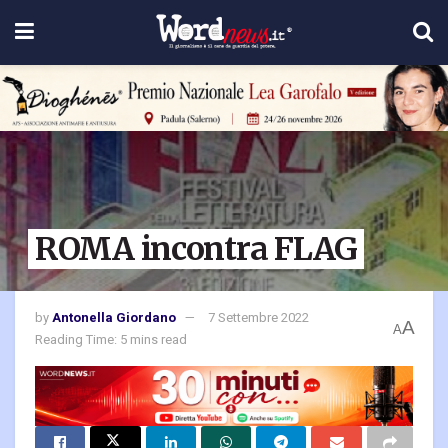
ROMA incontra FLAG
by
Antonella Giordano
7 Settembre 2022
A
A
Reading Time: 5 mins read