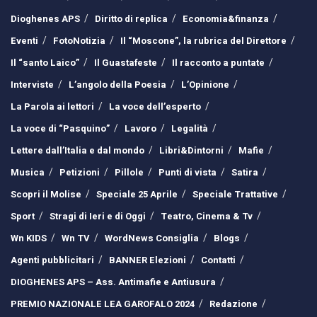
Dioghenes APS
Diritto di replica
Economia&finanza
Eventi
FotoNotizia
Il “Moscone”, la rubrica del Direttore
Il “santo Laico”
Il Guastafeste
Il racconto a puntate
Interviste
L’angolo della Poesia
L’Opinione
La Parola ai lettori
La voce dell’esperto
La voce di “Pasquino”
Lavoro
Legalità
Lettere dall’Italia e dal mondo
Libri&Dintorni
Mafie
Musica
Petizioni
Pillole
Punti di vista
Satira
Scopri il Molise
Speciale 25 Aprile
Speciale Trattative
Sport
Stragi di Ieri e di Oggi
Teatro, Cinema & Tv
Wn KIDS
Wn TV
WordNews Consiglia
Blogs
Agenti pubblicitari
BANNER Elezioni
Contatti
DIOGHENES APS – Ass. Antimafie e Antiusura
PREMIO NAZIONALE LEA GAROFALO 2024
Redazione