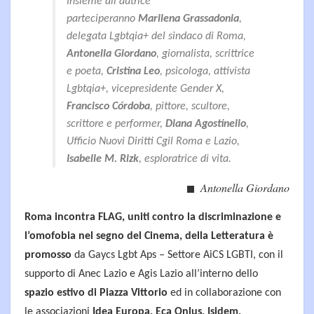
Insieme all'autrice
parteciperanno
Marilena Grassadonia
,
delegata Lgbtqia+ del sindaco di Roma,
Antonella Giordano
, giornalista, scrittrice
e poeta,
Cristina Leo
, psicologa, attivista
Lgbtqia+, vicepresidente Gender X,
Francisco Córdoba
, pittore, scultore,
scrittore e performer,
Diana Agostinello
,
Ufficio Nuovi Diritti Cgil Roma e Lazio,
Isabelle M. Rizk
, esploratrice di vita.
Antonella Giordano
Roma incontra FLAG, uniti contro la discriminazione e
l’omofobia nel segno del Cinema, della Letteratura
è
promosso
da Gaycs Lgbt Aps – Settore AiCS LGBTI, con il
supporto di Anec Lazio e Agis Lazio all’interno dello
spazio estivo di Piazza Vittorio
ed in collaborazione con
le associazioni
Idea Europa, Eca Onlus, Isidem,