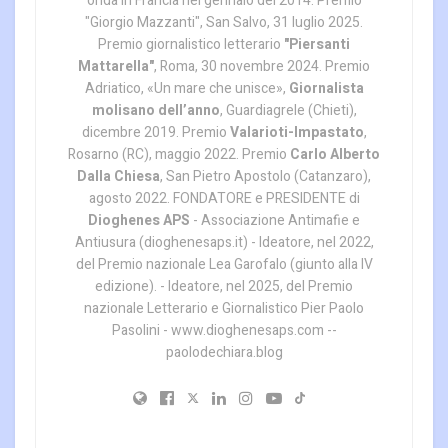
onda in Francia nel gennaio del 2014. Premio
"Giorgio Mazzanti", San Salvo, 31 luglio 2025.
Premio giornalistico letterario
"Piersanti
Mattarella"
, Roma, 30 novembre 2024. Premio
Adriatico, «Un mare che unisce»,
Giornalista
molisano dell’anno
, Guardiagrele (Chieti),
dicembre 2019. Premio
Valarioti-Impastato
,
Rosarno (RC), maggio 2022. Premio
Carlo Alberto
Dalla Chiesa
, San Pietro Apostolo (Catanzaro),
agosto 2022. FONDATORE e PRESIDENTE di
Dioghenes APS
- Associazione Antimafie e
Antiusura (dioghenesaps.it) - Ideatore, nel 2022,
del Premio nazionale Lea Garofalo (giunto alla IV
edizione). - Ideatore, nel 2025, del Premio
nazionale Letterario e Giornalistico Pier Paolo
Pasolini - www.dioghenesaps.com --
paolodechiara.blog