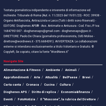
Testata giornalistica indipendente e irriverente di informazione ed
inchieste. Tribunale di Roma (Aut. n. 11/2023 del 19/01/23) - ROC: 39938 -
Organo Antifascista, Antirazzista e Laico (Tutti i diritti sono Riservati) -
EDITORE: Dioghenes APS® - Ass. Antimafie e Antiusura - Cod. Fisc./P. Iva:
16847951007 - dioghenesaps@gmail.com - dioghenesaps@pec.it - ​​
DIRETTORE: Paolo De Chiara (giornalista professionista, OdG Molise -
direttore@wordnews.it - ​​375.6684391). AVVERTENZA: Le collaborazioni
esterne si intendono esclusivamente a titolo Volontario e Gratuito. ©
Copyleft, Se copiato, citare la fonte "WordNews.it"
Navigate Site
Alimentazione & Fitness
Ambiente
Animali
Approfondimenti
Arte
Attualità
BelPaese
Brevi
Carta canta
Cronaca
Cucina
Cultura
Dioghenes APS
Diritto di replica
Economia&finanza
Eventi
FotoNotizia
Il “Moscone”, la rubrica del Direttore