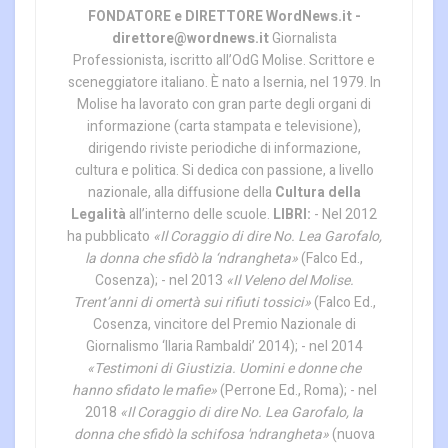
FONDATORE e DIRETTORE WordNews.it -
direttore@wordnews.it
Giornalista
Professionista, iscritto all’OdG Molise. Scrittore e
sceneggiatore italiano. È nato a Isernia, nel 1979. In
Molise ha lavorato con gran parte degli organi di
informazione (carta stampata e televisione),
dirigendo riviste periodiche di informazione,
cultura e politica. Si dedica con passione, a livello
nazionale, alla diffusione della
Cultura della
Legalità
all’interno delle scuole.
LIBRI:
- Nel 2012
ha pubblicato
«Il Coraggio di dire No. Lea Garofalo,
la donna che sfidò la ‘ndrangheta»
(Falco Ed.,
Cosenza); - nel 2013
«Il Veleno del Molise.
Trent’anni di omertà sui rifiuti tossici»
(Falco Ed.,
Cosenza, vincitore del Premio Nazionale di
Giornalismo ‘Ilaria Rambaldi’ 2014); - nel 2014
«Testimoni di Giustizia. Uomini e donne che
hanno sfidato le mafie»
(Perrone Ed., Roma); - nel
2018
«Il Coraggio di dire No. Lea Garofalo, la
donna che sfidò la schifosa 'ndrangheta»
(nuova