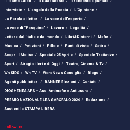
Il “santo Laico”
Il Guastafeste
Il racconto a puntate
Interviste
L’angolo della Poesia
L’Opinione
La Parola ai lettori
La voce dell’esperto
La voce di “Pasquino”
Lavoro
Legalità
Lettere dall’Italia e dal mondo
Libri&Dintorni
Mafie
Musica
Petizioni
Pillole
Punti di vista
Satira
Scopri il Molise
Speciale 25 Aprile
Speciale Trattative
Sport
Stragi di Ieri e di Oggi
Teatro, Cinema & Tv
Wn KIDS
Wn TV
WordNews Consiglia
Blogs
Agenti pubblicitari
BANNER Elezioni
Contatti
DIOGHENES APS – Ass. Antimafie e Antiusura
PREMIO NAZIONALE LEA GAROFALO 2024
Redazione
Sostieni la STAMPA LIBERA
Follow Us