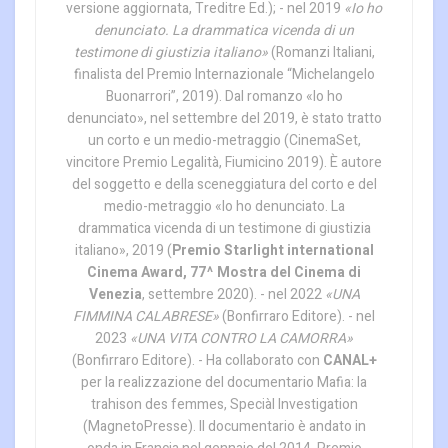
versione aggiornata, Treditre Ed.); - nel 2019
«Io ho
denunciato. La drammatica vicenda di un
testimone di giustizia italiano»
(Romanzi Italiani,
finalista del Premio Internazionale “Michelangelo
Buonarrori”, 2019). Dal romanzo «Io ho
denunciato», nel settembre del 2019, è stato tratto
un corto e un medio-metraggio (CinemaSet,
vincitore Premio Legalità, Fiumicino 2019). È autore
del soggetto e della sceneggiatura del corto e del
medio-metraggio «Io ho denunciato. La
drammatica vicenda di un testimone di giustizia
italiano», 2019 (
Premio Starlight international
Cinema Award, 77^ Mostra del Cinema di
Venezia
, settembre 2020). - nel 2022
«UNA
FIMMINA CALABRESE»
(Bonfirraro Editore). - nel
2023
«UNA VITA CONTRO LA CAMORRA»
(Bonfirraro Editore). - Ha collaborato con
CANAL+
per la realizzazione del documentario Mafia: la
trahison des femmes, Speciàl Investigation
(MagnetoPresse). Il documentario è andato in