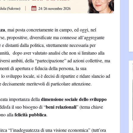
nza
, mai posta concretamente in campo, ed oggi, nel
e, propositive, diversificate ma connesse all’aggregante
 e distanti dalla politica, strettamente necessaria per
nità, dopo aver valutato analisi che non si limitano alla
diversi ambiti, della “partecipazione” ad azioni collettive, ma
imenti di apertura e fiducia della persona, la sua
 lo sviluppo locale, si è decisi di ripartire e ridare slancio ad
e
decisamente meritevoli di particolare attenzione.
dimensione sociale
dello sviluppo
neata importanza della
beni relazionali
disfa il suo bisogno di “
” (tema chiave
felicità pubblica
ono alla
.
circa “l’inadeguatezza di una visione economica” (tutt’ora