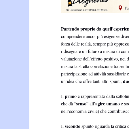
Partendo proprio da quell’esperie
comprendere ancor più esigenze divers
forza delle realtà, sempre più oppresse
ridisegnare un futuro a misura di comu
valutazione dell’effetto positivo, nei 
misura la stretta correlazione tra sent
partecipazione ad attività sussidiarie e
du
un’idea che offre tanti altri spunti,
primo
Il
è rappresentato dalla sottoli
senso
agire umano
che dà “
” all’
e sod
nell’economia civile) che contribuisc
secondo
Il
spunto riguarda la critica 