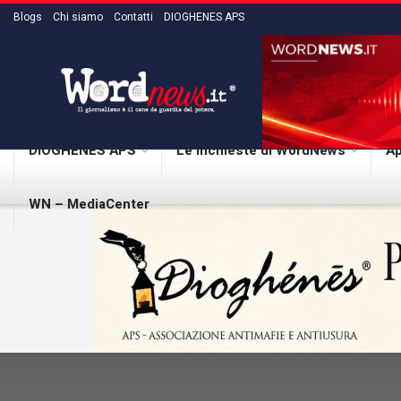
Blogs
Chi siamo
Contatti
DIOGHENES APS
DIOGHENES APS
Le inchieste di WordNews
Ap
WN – MediaCenter