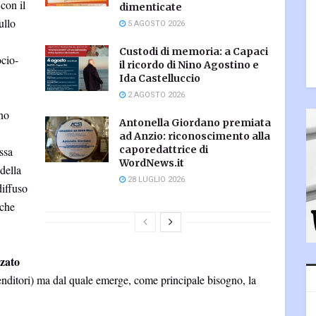
con il
dimenticate
ullo
5 AGOSTO 2026
Custodi di memoria: a Capaci
ocio-
il ricordo di Nino Agostino e
Ida Castelluccio
2 AGOSTO 2026
no
Antonella Giordano premiata
ad Anzio: riconoscimento alla
caporedattrice di
ssa
WordNews.it
 della
28 LUGLIO 2026
diffuso
 che
zzato
nditori) ma dal quale emerge, come principale bisogno, la