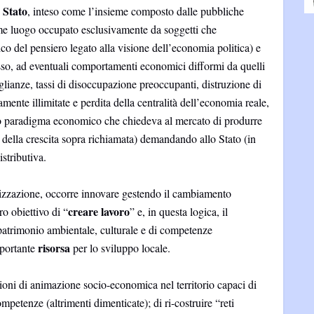
Stato
o
, inteso come l’insieme composto dalle pubbliche
e luogo occupato esclusivamente da soggetti che
ico del pensiero legato alla visione dell’economia politica) e
sso, ad eventuali comportamenti economici difformi da quelli
glianze, tassi di disoccupazione preoccupanti, distruzione di
amente illimitate e perdita della centralità dell’economia reale,
io paradigma economico che chiedeva al mercato di produrre
 della crescita sopra richiamata) demandando allo Stato (in
istributiva.
izzazione, occorre innovare gestendo il cambiamento
creare lavoro
ro obiettivo di “
” e, in questa logica, il
patrimonio ambientale, culturale e di competenze
risorsa
mportante
per lo sviluppo locale.
ioni di animazione socio-economica nel territorio capaci di
mpetenze (altrimenti dimenticate); di ri-costruire “reti