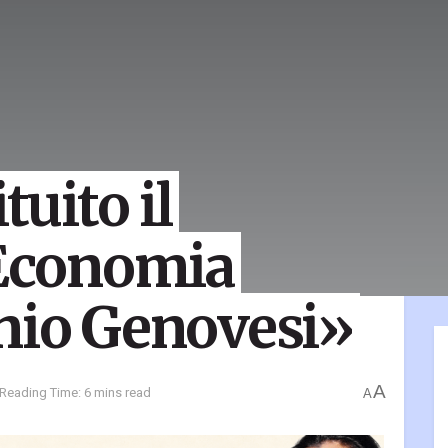
tuito il
 Economia
nio Genovesi»
A
Reading Time: 6 mins read
A