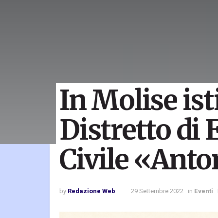
In Molise isti
Distretto di
Civile «Anto
by
Redazione Web
29 Settembre 2022
in
Eventi