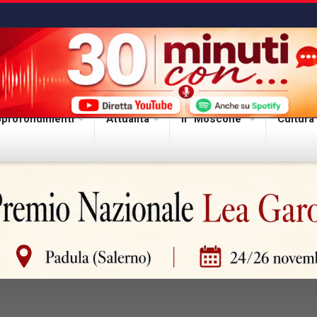
profondimenti
Attualità
Il “Moscone”
Cultura