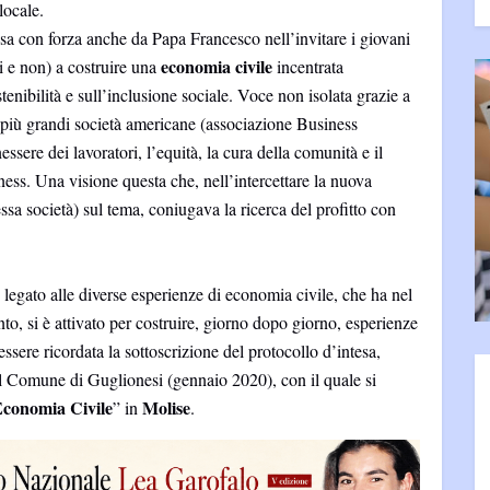
locale.
 con forza anche da Papa Francesco nell’invitare i giovani
economia civile
i e non) a costruire una
incentrata
enibilità e sull’inclusione sociale. Voce non isolata grazie a
 più grandi società americane (associazione Business
sere dei lavoratori, l’equità, la cura della comunità e il
iness. Una visione questa che, nell’intercettare la nuova
essa società) sul tema, coniugava la ricerca del profitto con
egato alle diverse esperienze di economia civile, che ha nel
o, si è attivato per costruire, giorno dopo giorno, esperienze
essere ricordata la sottoscrizione del protocollo d’intesa,
l Comune di Guglionesi (gennaio 2020), con il quale si
conomia Civile
Molise
” in
.